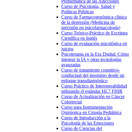
Problemática de las Adicciones
Curso de Psicología, Salud y
Políticas Públicas
Curso de Farmacogenómica clínica
de la depresión (Medicina de
precisión en psicofarmacología)
Curso Teórico-Práctico de Escritura
Científica en Inglés
Curso de evaluación psicológica en
juicios
Psicoterapia en la Era Digital: Cómo
integrar la IA y otras tecnologías
avanzadas
Curso de tratamiento cognitivo-
conductual del insomnio desde un
enfoque transdiagnóstico
Curso Práctico de Interoperabilidad
utilizando el estándar HL7 FHIR
Curso de Actualización en Cáncer
Colorrectal
Curso para Instrumentación
Quirúrgica en Cirugía Pediátrica
Curso de Introducción a la
Psicología de las Emociones
Curso de Ciencias del