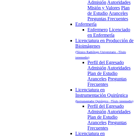
Admisión
Autoridades
Misión y Valores
Plan
de Estudio
Aranceles
Preguntas Frecuentes
Enfermería
Enfermero
Licenciado
en Enfermería
Licenciatura en Producción de
Bioimágenes
(Técnico Radiólogo Universitario –Título
intermedio)
Perfil del Egresado
Admisión
Autoridades
Plan de Estudio
Aranceles
Preguntas
Frecuentes
Licenciatura en
Instrumentación Quirúrgica
(Instrumentador Quirúrgico –Título intermedio)
Perfil del Egresado
Admisión
Autoridades
Plan de Estudio
Aranceles
Preguntas
Frecuentes
Licenciatura en