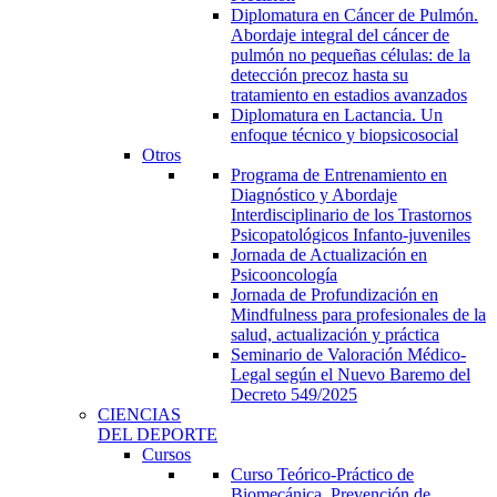
Diplomatura en Cáncer de Pulmón.
Abordaje integral del cáncer de
pulmón no pequeñas células: de la
detección precoz hasta su
tratamiento en estadios avanzados
Diplomatura en Lactancia. Un
enfoque técnico y biopsicosocial
Otros
Programa de Entrenamiento en
Diagnóstico y Abordaje
Interdisciplinario de los Trastornos
Psicopatológicos Infanto-juveniles
Jornada de Actualización en
Psicooncología
Jornada de Profundización en
Mindfulness para profesionales de la
salud, actualización y práctica
Seminario de Valoración Médico-
Legal según el Nuevo Baremo del
Decreto 549/2025
CIENCIAS
DEL DEPORTE
Cursos
Curso Teórico-Práctico de
Biomecánica, Prevención de