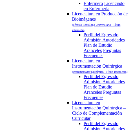
Enfermero
Licenciado
en Enfermería
Licenciatura en Producción de
Bioimágenes
(Técnico Radiólogo Universitario –Título
intermedio)
Perfil del Egresado
Admisión
Autoridades
Plan de Estudio
Aranceles
Preguntas
Frecuentes
Licenciatura en
Instrumentación Quirúrgica
(Instrumentador Quirúrgico –Título intermedio)
Perfil del Egresado
Admisión
Autoridades
Plan de Estudio
Aranceles
Preguntas
Frecuentes
Licenciatura en
Instrumentación Quirúrgica –
Ciclo de Complementación
Curricular
Perfil del Egresado
Admisión
Autoridades