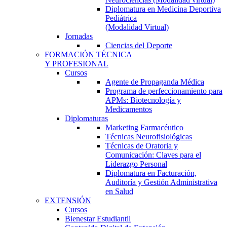
Diplomatura en Medicina Deportiva
Pediátrica
(Modalidad Virtual)
Jornadas
Ciencias del Deporte
FORMACIÓN TÉCNICA
Y PROFESIONAL
Cursos
Agente de Propaganda Médica
Programa de perfeccionamiento para
APMs: Biotecnología y
Medicamentos
Diplomaturas
Marketing Farmacéutico
Técnicas Neurofisiológicas
Técnicas de Oratoria y
Comunicación: Claves para el
Liderazgo Personal
Diplomatura en Facturación,
Auditoría y Gestión Administrativa
en Salud
EXTENSIÓN
Cursos
Bienestar Estudiantil