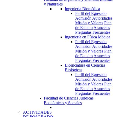
y Naturales
Ingeniería Biomédica
Perfil del Egresado
Admisión
Autoridades
Misión y Valores
Plan
de Estudio
Aranceles
Preguntas Frecuentes
Ingeniería en Física Médica
Perfil del Egresado
Admisión
Autoridades
Misión y Valores
Plan
de Estudio
Aranceles
Preguntas Frecuentes
Licenciatura en Ciencias
Biológicas
Perfil del Egresado
Admisión
Autoridades
Misión y Valores
Plan
de Estudio
Aranceles
Preguntas Frecuentes
Facultad de Ciencias Jurídicas,
Económicas y Sociales
ACTIVIDADES
DE POSGRADO