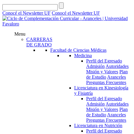
Conocé el Newsletter UF
Conocé el Newsletter UF
Menu
CARRERAS
DE GRADO
Facultad de Ciencias Médicas
Medicina
Perfil del Egresado
Admisión
Autoridades
Misión y Valores
Plan
de Estudio
Aranceles
Preguntas Frecuentes
Licenciatura en Kinesiología
y Fisiatría
Perfil del Egresado
Admisión
Autoridades
Misión y Valores
Plan
de Estudio
Aranceles
Preguntas Frecuentes
Licenciatura en Nutrición
Perfil del Egresado