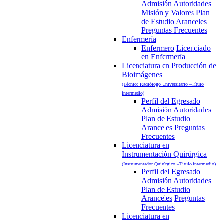
Admisión
Autoridades
Misión y Valores
Plan
de Estudio
Aranceles
Preguntas Frecuentes
Enfermería
Enfermero
Licenciado
en Enfermería
Licenciatura en Producción de
Bioimágenes
(Técnico Radiólogo Universitario –Título
intermedio)
Perfil del Egresado
Admisión
Autoridades
Plan de Estudio
Aranceles
Preguntas
Frecuentes
Licenciatura en
Instrumentación Quirúrgica
(Instrumentador Quirúrgico –Título intermedio)
Perfil del Egresado
Admisión
Autoridades
Plan de Estudio
Aranceles
Preguntas
Frecuentes
Licenciatura en