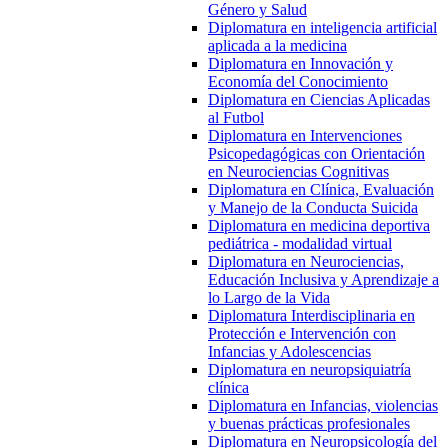
Género y Salud
Diplomatura en inteligencia artificial
aplicada a la medicina
Diplomatura en Innovación y
Economía del Conocimiento
Diplomatura en Ciencias Aplicadas
al Futbol
Diplomatura en Intervenciones
Psicopedagógicas con Orientación
en Neurociencias Cognitivas
Diplomatura en Clínica, Evaluación
y Manejo de la Conducta Suicida
Diplomatura en medicina deportiva
pediátrica - modalidad virtual
Diplomatura en Neurociencias,
Educación Inclusiva y Aprendizaje a
lo Largo de la Vida
Diplomatura Interdisciplinaria en
Protección e Intervención con
Infancias y Adolescencias
Diplomatura en neuropsiquiatría
clínica
Diplomatura en Infancias, violencias
y buenas prácticas profesionales
Diplomatura en Neuropsicología del