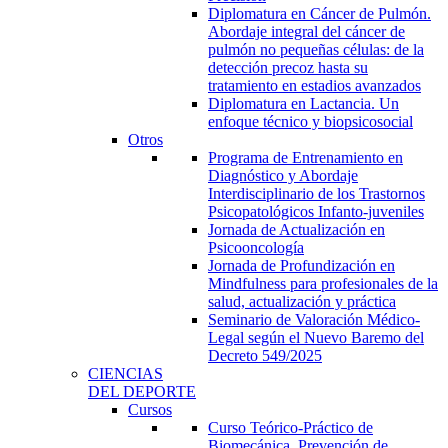
Diplomatura en Cáncer de Pulmón.
Abordaje integral del cáncer de
pulmón no pequeñas células: de la
detección precoz hasta su
tratamiento en estadios avanzados
Diplomatura en Lactancia. Un
enfoque técnico y biopsicosocial
Otros
Programa de Entrenamiento en
Diagnóstico y Abordaje
Interdisciplinario de los Trastornos
Psicopatológicos Infanto-juveniles
Jornada de Actualización en
Psicooncología
Jornada de Profundización en
Mindfulness para profesionales de la
salud, actualización y práctica
Seminario de Valoración Médico-
Legal según el Nuevo Baremo del
Decreto 549/2025
CIENCIAS
DEL DEPORTE
Cursos
Curso Teórico-Práctico de
Biomecánica, Prevención de