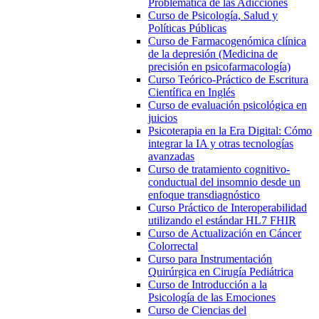
Problemática de las Adicciones
Curso de Psicología, Salud y
Políticas Públicas
Curso de Farmacogenómica clínica
de la depresión (Medicina de
precisión en psicofarmacología)
Curso Teórico-Práctico de Escritura
Científica en Inglés
Curso de evaluación psicológica en
juicios
Psicoterapia en la Era Digital: Cómo
integrar la IA y otras tecnologías
avanzadas
Curso de tratamiento cognitivo-
conductual del insomnio desde un
enfoque transdiagnóstico
Curso Práctico de Interoperabilidad
utilizando el estándar HL7 FHIR
Curso de Actualización en Cáncer
Colorrectal
Curso para Instrumentación
Quirúrgica en Cirugía Pediátrica
Curso de Introducción a la
Psicología de las Emociones
Curso de Ciencias del