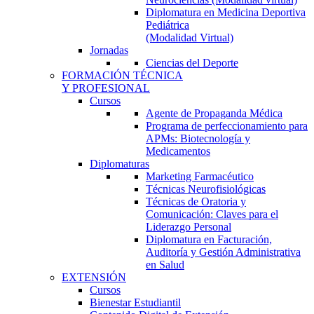
Diplomatura en Medicina Deportiva
Pediátrica
(Modalidad Virtual)
Jornadas
Ciencias del Deporte
FORMACIÓN TÉCNICA
Y PROFESIONAL
Cursos
Agente de Propaganda Médica
Programa de perfeccionamiento para
APMs: Biotecnología y
Medicamentos
Diplomaturas
Marketing Farmacéutico
Técnicas Neurofisiológicas
Técnicas de Oratoria y
Comunicación: Claves para el
Liderazgo Personal
Diplomatura en Facturación,
Auditoría y Gestión Administrativa
en Salud
EXTENSIÓN
Cursos
Bienestar Estudiantil