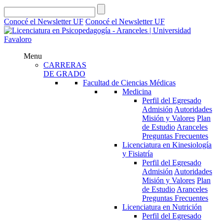
Conocé el Newsletter UF
Conocé el Newsletter UF
Menu
CARRERAS
DE GRADO
Facultad de Ciencias Médicas
Medicina
Perfil del Egresado
Admisión
Autoridades
Misión y Valores
Plan
de Estudio
Aranceles
Preguntas Frecuentes
Licenciatura en Kinesiología
y Fisiatría
Perfil del Egresado
Admisión
Autoridades
Misión y Valores
Plan
de Estudio
Aranceles
Preguntas Frecuentes
Licenciatura en Nutrición
Perfil del Egresado