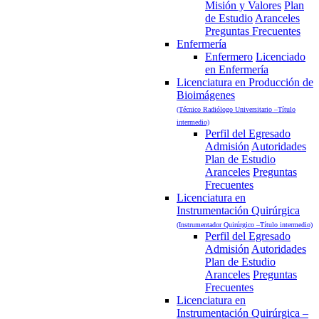
Misión y Valores
Plan
de Estudio
Aranceles
Preguntas Frecuentes
Enfermería
Enfermero
Licenciado
en Enfermería
Licenciatura en Producción de
Bioimágenes
(Técnico Radiólogo Universitario –Título
intermedio)
Perfil del Egresado
Admisión
Autoridades
Plan de Estudio
Aranceles
Preguntas
Frecuentes
Licenciatura en
Instrumentación Quirúrgica
(Instrumentador Quirúrgico –Título intermedio)
Perfil del Egresado
Admisión
Autoridades
Plan de Estudio
Aranceles
Preguntas
Frecuentes
Licenciatura en
Instrumentación Quirúrgica –