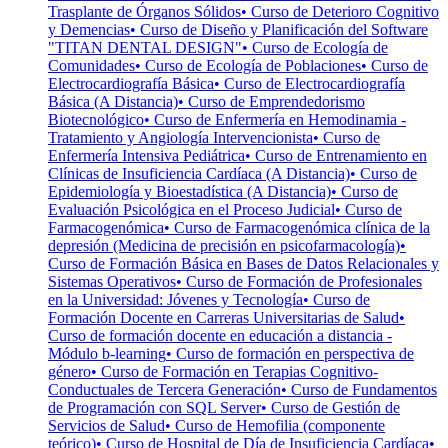
Trasplante de Órganos Sólidos
• Curso de Deterioro Cognitivo
y Demencias
• Curso de Diseño y Planificación del Software
"TITAN DENTAL DESIGN"
• Curso de Ecología de
Comunidades
• Curso de Ecología de Poblaciones
• Curso de
Electrocardiografía Básica
• Curso de Electrocardiografía
Básica (A Distancia)
• Curso de Emprendedorismo
Biotecnológico
• Curso de Enfermería en Hemodinamia -
Tratamiento y Angiología Intervencionista
• Curso de
Enfermería Intensiva Pediátrica
• Curso de Entrenamiento en
Clínicas de Insuficiencia Cardíaca (A Distancia)
• Curso de
Epidemiología y Bioestadística (A Distancia)
• Curso de
Evaluación Psicológica en el Proceso Judicial
• Curso de
Farmacogenómica
• Curso de Farmacogenómica clínica de la
depresión (Medicina de precisión en psicofarmacología)
•
Curso de Formación Básica en Bases de Datos Relacionales y
Sistemas Operativos
• Curso de Formación de Profesionales
en la Universidad: Jóvenes y Tecnología
• Curso de
Formación Docente en Carreras Universitarias de Salud
•
Curso de formación docente en educación a distancia -
Módulo b-learning
• Curso de formación en perspectiva de
género
• Curso de Formación en Terapias Cognitivo-
Conductuales de Tercera Generación
• Curso de Fundamentos
de Programación con SQL Server
• Curso de Gestión de
Servicios de Salud
• Curso de Hemofilia (componente
teórico)
• Curso de Hospital de Día de Insuficiencia Cardíaca
•