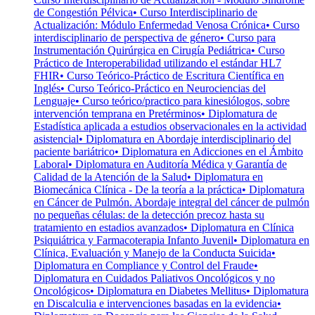
de Congestión Pélvica
• Curso Interdisciplinario de
Actualización: Módulo Enfermedad Venosa Crónica
• Curso
interdisciplinario de perspectiva de género
• Curso para
Instrumentación Quirúrgica en Cirugía Pediátrica
• Curso
Práctico de Interoperabilidad utilizando el estándar HL7
FHIR
• Curso Teórico-Práctico de Escritura Científica en
Inglés
• Curso Teórico-Práctico en Neurociencias del
Lenguaje
• Curso teórico/practico para kinesiólogos, sobre
intervención temprana en Pretérminos
• Diplomatura de
Estadística aplicada a estudios observacionales en la actividad
asistencial
• Diplomatura en Abordaje interdisciplinario del
paciente bariátrico
• Diplomatura en Adicciones en el Ámbito
Laboral
• Diplomatura en Auditoría Médica y Garantía de
Calidad de la Atención de la Salud
• Diplomatura en
Biomecánica Clínica - De la teoría a la práctica
• Diplomatura
en Cáncer de Pulmón. Abordaje integral del cáncer de pulmón
no pequeñas células: de la detección precoz hasta su
tratamiento en estadios avanzados
• Diplomatura en Clínica
Psiquiátrica y Farmacoterapia Infanto Juvenil
• Diplomatura en
Clínica, Evaluación y Manejo de la Conducta Suicida
•
Diplomatura en Compliance y Control del Fraude
•
Diplomatura en Cuidados Paliativos Oncológicos y no
Oncológicos
• Diplomatura en Diabetes Mellitus
• Diplomatura
en Discalculia e intervenciones basadas en la evidencia
•