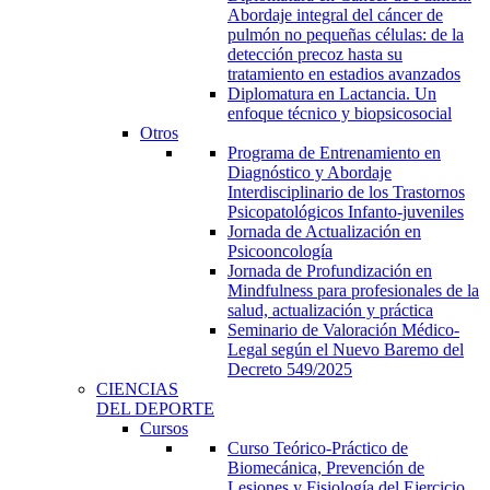
Abordaje integral del cáncer de
pulmón no pequeñas células: de la
detección precoz hasta su
tratamiento en estadios avanzados
Diplomatura en Lactancia. Un
enfoque técnico y biopsicosocial
Otros
Programa de Entrenamiento en
Diagnóstico y Abordaje
Interdisciplinario de los Trastornos
Psicopatológicos Infanto-juveniles
Jornada de Actualización en
Psicooncología
Jornada de Profundización en
Mindfulness para profesionales de la
salud, actualización y práctica
Seminario de Valoración Médico-
Legal según el Nuevo Baremo del
Decreto 549/2025
CIENCIAS
DEL DEPORTE
Cursos
Curso Teórico-Práctico de
Biomecánica, Prevención de
Lesiones y Fisiología del Ejercicio