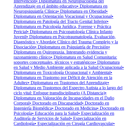
Intervención
• Diplomatura en Neuropsicología del
Aprendizaje en el ámbito educativo
• Diplomatura en
Neuropsiquiatría Clínica
• Diplomatura en Obesidad
•
Diplomatura en Orientación Vocacional y Ocupacional
•
Diplomatura en Patología del Tracto Genital Inferior
•
Diplomatura en Psicología Jurídica, Forense y Práctica
Pericial
• Diplomatura en Psicopatología Clínica Infanto
Juvenil
• Diplomatura en Psicotraumatología. Evaluación,
Diagnóstico y Abordaje Clínico del Trauma Complejo y la
Disociación
• Diplomatura en Psiquiatría de Precisión
•
Diplomatura en Quiropraxia. Integrando evidencia y
razonamiento clínico
• Diplomatura en Salud Comunitaria:
soportes conceptuales, técnicos y estratégicos
• Diplomatura
en Salud y Medio Ambiente aplicada a la Salud Ocupacional
•
Diplomatura en Toxicología Ocupacional y Ambiental
•
Diplomatura en Trastorno por Déficit de Atención en la
Adultez
• Diplomatura en Trastornos del Aprendizaje
•
Diplomatura en Trastornos del Espectro Autista a lo largo del
ciclo vital: Enfoque transdisciplinario (A Distancia)
•
Diplomatura en Valoración de Incapacidades en el Daño
Corporal
• Doctorado en Discapacidad
• Doctorado en
Ingeniería Biomédica
• Doctorado en Medicina
• Doctorado en
Psicología
• Educación para la Salud
• Especialización en
Auditoría de Servicios de Salud
• Especialización en
Cardiología
• Especialización en Cirugía Cardiovascular
•