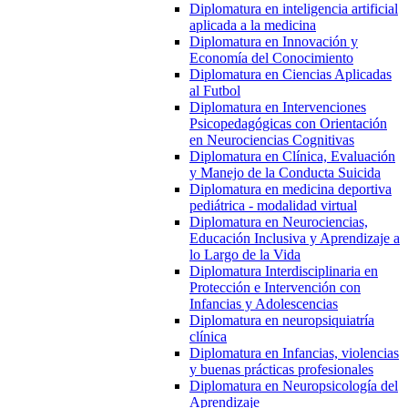
Diplomatura en inteligencia artificial
aplicada a la medicina
Diplomatura en Innovación y
Economía del Conocimiento
Diplomatura en Ciencias Aplicadas
al Futbol
Diplomatura en Intervenciones
Psicopedagógicas con Orientación
en Neurociencias Cognitivas
Diplomatura en Clínica, Evaluación
y Manejo de la Conducta Suicida
Diplomatura en medicina deportiva
pediátrica - modalidad virtual
Diplomatura en Neurociencias,
Educación Inclusiva y Aprendizaje a
lo Largo de la Vida
Diplomatura Interdisciplinaria en
Protección e Intervención con
Infancias y Adolescencias
Diplomatura en neuropsiquiatría
clínica
Diplomatura en Infancias, violencias
y buenas prácticas profesionales
Diplomatura en Neuropsicología del
Aprendizaje