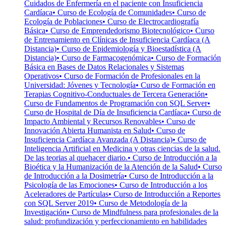
Cuidados de Enfermería en el paciente con Insuficiencia
Cardíaca
• Curso de Ecología de Comunidades
• Curso de
Ecología de Poblaciones
• Curso de Electrocardiografía
Básica
• Curso de Emprendedorismo Biotecnológico
• Curso
de Entrenamiento en Clínicas de Insuficiencia Cardíaca (A
Distancia)
• Curso de Epidemiología y Bioestadística (A
Distancia)
• Curso de Farmacogenómica
• Curso de Formación
Básica en Bases de Datos Relacionales y Sistemas
Operativos
• Curso de Formación de Profesionales en la
Universidad: Jóvenes y Tecnología
• Curso de Formación en
Terapias Cognitivo-Conductuales de Tercera Generación
•
Curso de Fundamentos de Programación con SQL Server
•
Curso de Hospital de Día de Insuficiencia Cardíaca
• Curso de
Impacto Ambiental y Recursos Renovables
• Curso de
Innovación Abierta Humanista en Salud
• Curso de
Insuficiencia Cardíaca Avanzada (A Distancia)
• Curso de
Inteligencia Artificial en Medicina y otras ciencias de la salud.
De las teorias al quehacer diario.
• Curso de Introducción a la
Bioética y la Humanización de la Atención de la Salud
• Curso
de Introducción a la Dosimetría
• Curso de Introducción a la
Psicología de las Emociones
• Curso de Introducción a los
Aceleradores de Partículas
• Curso de Introducción a Reportes
con SQL Server 2019
• Curso de Metodología de la
Investigación
• Curso de Mindfulness para profesionales de la
salud: profundización y perfeccionamiento en habilidades