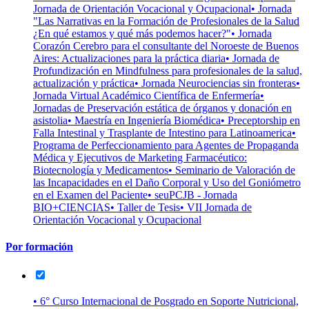
Jornada de Orientación Vocacional y Ocupacional
• Jornada
"Las Narrativas en la Formación de Profesionales de la Salud
¿En qué estamos y qué más podemos hacer?"
• Jornada
Corazón Cerebro para el consultante del Noroeste de Buenos
Aires: Actualizaciones para la práctica diaria
• Jornada de
Profundización en Mindfulness para profesionales de la salud,
actualización y práctica
• Jornada Neurociencias sin fronteras
•
Jornada Virtual Académico Científica de Enfermería
•
Jornadas de Preservación estática de órganos y donación en
asistolia
• Maestría en Ingeniería Biomédica
• Preceptorship en
Falla Intestinal y Trasplante de Intestino para Latinoamerica
•
Programa de Perfeccionamiento para Agentes de Propaganda
Médica y Ejecutivos de Marketing Farmacéutico:
Biotecnología y Medicamentos
• Seminario de Valoración de
las Incapacidades en el Daño Corporal y Uso del Goniómetro
en el Examen del Paciente
• seuPCJB - Jornada
BIO+CIENCIAS
• Taller de Tesis
• VII Jornada de
Orientación Vocacional y Ocupacional
Por formación
• 6° Curso Internacional de Posgrado en Soporte Nutricional,