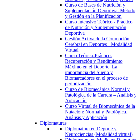
Curso de Bases de Nutrición y
Suplementación Deportiva. Método
y Gestión en la Planificación
Curso Intensivo Teórico - Práctico
de Nutrición y Suplementación
Deportiva
Gestión Activa de la Conmoción
Cerebral en Deportes - Modalidad
Virtual
Curso Teórico-Práctico:
Recuperación y Rendimiento
Máximo en el Deporte. La
importancia del Sueño y
Biomarcadores en el proceso de
periodización
Curso de Biomecánica Normal y
Patológica de la Carrera – Análisis y
Aplicación
Curso Virtual de Biomecánica de la
Natación: Normal y Patológica.
Análisis y Aplicación
Diplomaturas
Diplomatura en Deporte y
Neurociencias (Modalidad virtual)
Diplomatura en Medicina Deportiva