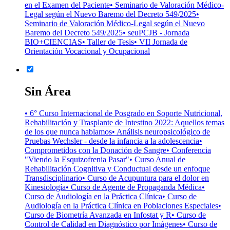
en el Examen del Paciente
• Seminario de Valoración Médico-
Legal según el Nuevo Baremo del Decreto 549/2025
•
Seminario de Valoración Médico-Legal según el Nuevo
Baremo del Decreto 549/2025
• seuPCJB - Jornada
BIO+CIENCIAS
• Taller de Tesis
• VII Jornada de
Orientación Vocacional y Ocupacional
Sin Área
• 6° Curso Internacional de Posgrado en Soporte Nutricional,
Rehabilitación y Trasplante de Intestino 2022: Aquellos temas
de los que nunca hablamos
• Análisis neuropsicológico de
Pruebas Wechsler - desde la infancia a la adolescencia
•
Comprometidos con la Donación de Sangre
• Conferencia
"Viendo la Esquizofrenia Pasar"
• Curso Anual de
Rehabilitación Cognitiva y Conductual desde un enfoque
Transdisciplinario
• Curso de Acupuntura para el dolor en
Kinesiología
• Curso de Agente de Propaganda Médica
•
Curso de Audiología en la Práctica Clínica
• Curso de
Audiología en la Práctica Clínica en Poblaciones Especiales
•
Curso de Biometría Avanzada en Infostat y R
• Curso de
Control de Calidad en Diagnóstico por Imágenes
• Curso de