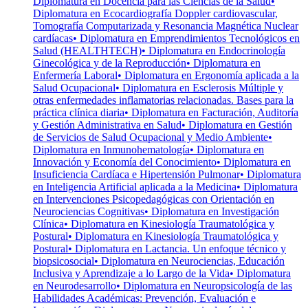
Diplomatura en Docencia para las Ciencias de la Salud
•
Diplomatura en Ecocardiografía Doppler cardiovascular,
Tomografía Computarizada y Resonancia Magnética Nuclear
cardíacas
• Diplomatura en Emprendimientos Tecnológicos en
Salud (HEALTHTECH)
• Diplomatura en Endocrinología
Ginecológica y de la Reproducción
• Diplomatura en
Enfermería Laboral
• Diplomatura en Ergonomía aplicada a la
Salud Ocupacional
• Diplomatura en Esclerosis Múltiple y
otras enfermedades inflamatorias relacionadas. Bases para la
práctica clínica diaria
• Diplomatura en Facturación, Auditoría
y Gestión Administrativa en Salud
• Diplomatura en Gestión
de Servicios de Salud Ocupacional y Medio Ambiente
•
Diplomatura en Inmunohematología
• Diplomatura en
Innovación y Economía del Conocimiento
• Diplomatura en
Insuficiencia Cardíaca e Hipertensión Pulmonar
• Diplomatura
en Inteligencia Artificial aplicada a la Medicina
• Diplomatura
en Intervenciones Psicopedagógicas con Orientación en
Neurociencias Cognitivas
• Diplomatura en Investigación
Clínica
• Diplomatura en Kinesiología Traumatológica y
Postural
• Diplomatura en Kinesiología Traumatológica y
Postural
• Diplomatura en Lactancia. Un enfoque técnico y
biopsicosocial
• Diplomatura en Neurociencias, Educación
Inclusiva y Aprendizaje a lo Largo de la Vida
• Diplomatura
en Neurodesarrollo
• Diplomatura en Neuropsicología de las
Habilidades Académicas: Prevención, Evaluación e