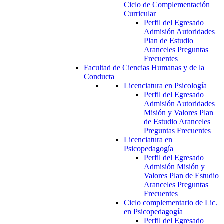
Ciclo de Complementación
Curricular
Perfil del Egresado
Admisión
Autoridades
Plan de Estudio
Aranceles
Preguntas
Frecuentes
Facultad de Ciencias Humanas y de la
Conducta
Licenciatura en Psicología
Perfil del Egresado
Admisión
Autoridades
Misión y Valores
Plan
de Estudio
Aranceles
Preguntas Frecuentes
Licenciatura en
Psicopedagogía
Perfil del Egresado
Admisión
Misión y
Valores
Plan de Estudio
Aranceles
Preguntas
Frecuentes
Ciclo complementario de Lic.
en Psicopedagogía
Perfil del Egresado