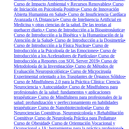
Curso de Impacto Ambiental y Recursos Renovables
• Curso
de Iniciación en Psicología Positiva
• Curso de Innovación
Abierta Humanista en Salud
• Curso de Insuficiencia Cardíaca
Avanzada (A Distancia)
• Curso de Inteligencia Artificial en
Medicina y otras ciencias de la salud. De las teorias al
quehacer diario.
• Curso de Introducción a la Bioastronáutica
•
Curso de Introducción a la Bioética y la Humanización de la
Atención de la Salud
• Curso de Introducción a la Dosimetría
•
Curso de Introducción a la Física Nuclear
• Curso de
Introducción a la Psicología de las Emociones
• Curso de
Introducción a los Aceleradores de Partículas
• Curso de
Introducción a Reportes con SQL Server 2019
• Curso de
Metodología de la Investigación
• Curso de Métodos de
Evaluación Neuropsicológica
• Curso de Microcirugía
Experimental orientado a los Trasplantes de Órganos Sólidos
•
Curso de Mindfulness 2.0 para la Práctica Clínica: Ciencia,
Neurociencia y Autocuidado
• Curso de Mindfulness para
profesionales de la salud: fundamentos y aplicaciones
terapéuticas
• Curso de Mindfulness para profesionales de la
salud: profundización y perfeccionamiento en habilidades
terapéuticas
• Curso de Nanobiotecnología
• Curso de
Neurociencias Cognitivas, Neuropsicología y Rehabilitación
Cognitiva
• Curso de Neurología Práctica para Pediatras
•
Curso de Obesidad
• Curso de Orientación Vocacional y
Ocupacional + IA: herramientas para la práctica profesional
•