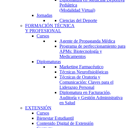
Pediátrica
(Modalidad Virtual)
Jornadas
Ciencias del Deporte
FORMACIÓN TÉCNICA
Y PROFESIONAL
Cursos
Agente de Propaganda Médica
Programa de perfeccionamiento para
APMs: Biotecnología y
Medicamentos
Diplomaturas
Marketing Farmacéutico
Técnicas Neurofisiológicas
Técnicas de Oratoria y
Comunicación: Claves para el
Liderazgo Personal
Diplomatura en Facturación,
Auditoría y Gestión Administrativa
en Salud
EXTENSIÓN
Cursos
Bienestar Estudiantil
Contenido Digital de Extensión