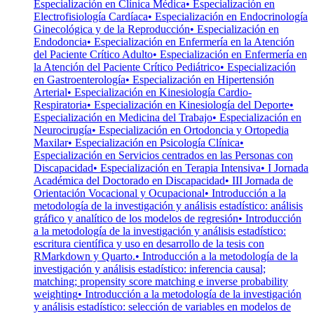
Especialización en Clínica Médica
• Especialización en
Electrofisiología Cardíaca
• Especialización en Endocrinología
Ginecológica y de la Reproducción
• Especialización en
Endodoncia
• Especialización en Enfermería en la Atención
del Paciente Crítico Adulto
• Especialización en Enfermería en
la Atención del Paciente Crítico Pediátrico
• Especialización
en Gastroenterología
• Especialización en Hipertensión
Arterial
• Especialización en Kinesiología Cardio-
Respiratoria
• Especialización en Kinesiología del Deporte
•
Especialización en Medicina del Trabajo
• Especialización en
Neurocirugía
• Especialización en Ortodoncia y Ortopedia
Maxilar
• Especialización en Psicología Clínica
•
Especialización en Servicios centrados en las Personas con
Discapacidad
• Especialización en Terapia Intensiva
• I Jornada
Académica del Doctorado en Discapacidad
• III Jornada de
Orientación Vocacional y Ocupacional
• Introducción a la
metodología de la investigación y análisis estadístico: análisis
gráfico y analítico de los modelos de regresión
• Introducción
a la metodología de la investigación y análisis estadístico:
escritura científica y uso en desarrollo de la tesis con
RMarkdown y Quarto.
• Introducción a la metodología de la
investigación y análisis estadístico: inferencia causal;
matching; propensity score matching e inverse probability
weighting
• Introducción a la metodología de la investigación
y análisis estadístico: selección de variables en modelos de