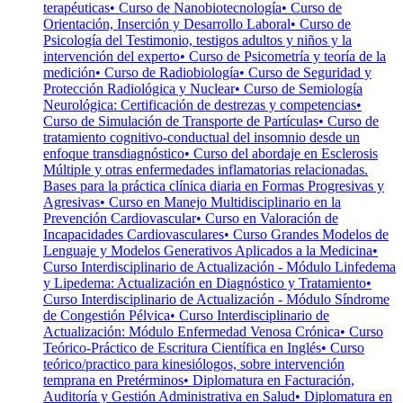
terapéuticas
• Curso de Nanobiotecnología
• Curso de
Orientación, Inserción y Desarrollo Laboral
• Curso de
Psicología del Testimonio, testigos adultos y niños y la
intervención del experto
• Curso de Psicometría y teoría de la
medición
• Curso de Radiobiología
• Curso de Seguridad y
Protección Radiológica y Nuclear
• Curso de Semiología
Neurológica: Certificación de destrezas y competencias
•
Curso de Simulación de Transporte de Partículas
• Curso de
tratamiento cognitivo-conductual del insomnio desde un
enfoque transdiagnóstico
• Curso del abordaje en Esclerosis
Múltiple y otras enfermedades inflamatorias relacionadas.
Bases para la práctica clínica diaria en Formas Progresivas y
Agresivas
• Curso en Manejo Multidisciplinario en la
Prevención Cardiovascular
• Curso en Valoración de
Incapacidades Cardiovasculares
• Curso Grandes Modelos de
Lenguaje y Modelos Generativos Aplicados a la Medicina
•
Curso Interdisciplinario de Actualización - Módulo Linfedema
y Lipedema: Actualización en Diagnóstico y Tratamiento
•
Curso Interdisciplinario de Actualización - Módulo Síndrome
de Congestión Pélvica
• Curso Interdisciplinario de
Actualización: Módulo Enfermedad Venosa Crónica
• Curso
Teórico-Práctico de Escritura Científica en Inglés
• Curso
teórico/practico para kinesiólogos, sobre intervención
temprana en Pretérminos
• Diplomatura en Facturación,
Auditoría y Gestión Administrativa en Salud
• Diplomatura en