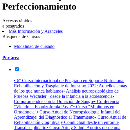
Perfeccionamiento
Accesos rápidos
a posgrados
Más Información y Aranceles
Búsqueda de Cursos
Modalidad de cursado
Por área
• 6° Curso Internacional de Posgrado en Soporte Nutricional,
Rehabilitación y Trasplante de Intestino 2022: Aquellos temas
de los que nunca hablamos
• Análisis neuropsicológico de
Pruebas Wechsler - desde la infancia a la adolescencia
•
Comprometidos con la Donación de Sangre
• Conferencia
"Viendo la Esquizofrenia Pasar"
• Curso "Minitubos en
Ortodoncia"
• Curso Anual de Neuropsicología Infantil del
Aprendizaje: del Diagnóstico al Tratamiento
• Curso Anual de
Rehabilitación Cognitiva y Conductual desde un enfoque
Transdisciplinario
• Curso Arte y Salud: Aportes desde una