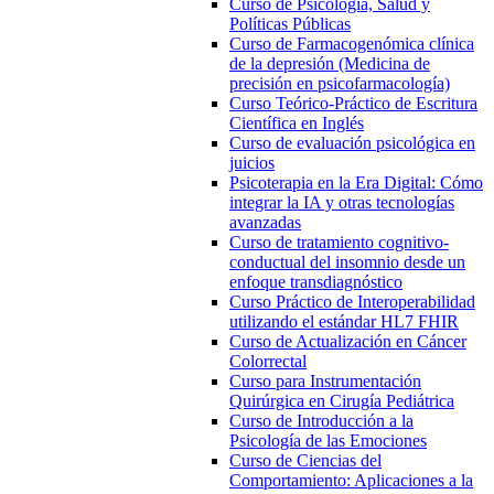
Curso de Psicología, Salud y
Políticas Públicas
Curso de Farmacogenómica clínica
de la depresión (Medicina de
precisión en psicofarmacología)
Curso Teórico-Práctico de Escritura
Científica en Inglés
Curso de evaluación psicológica en
juicios
Psicoterapia en la Era Digital: Cómo
integrar la IA y otras tecnologías
avanzadas
Curso de tratamiento cognitivo-
conductual del insomnio desde un
enfoque transdiagnóstico
Curso Práctico de Interoperabilidad
utilizando el estándar HL7 FHIR
Curso de Actualización en Cáncer
Colorrectal
Curso para Instrumentación
Quirúrgica en Cirugía Pediátrica
Curso de Introducción a la
Psicología de las Emociones
Curso de Ciencias del
Comportamiento: Aplicaciones a la