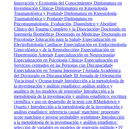
Innovación y Economía del Conocimiento
• Diplomatura en
Investigación Clínica
• Diplomatura en Kinesiología
Traumatológica y Postural
• Diplomatura en Kinesiología
Traumatológica y Postural
• Diplomatura en
Psicotraumatología. Evaluación, Diagnóstico y Abordaje
Clínico del Trauma Complejo y la Disociación
• Doctorado en
Ingeniería Biomédica
• Doctorado en Medicina
• Doctorado en
Psicología
• Educación para la Salud
• Especialización en
Electrofisiología Cardíaca
• Especialización en Endocrinología
Ginecológica y de la Reproducción
• Especialización en
Hipertensión Arterial
• Especialización en Neurocirugía
•
Especialización en Psicología Clínica
• Especialización en
Servicios centrados en las Personas con Discapacidad
•
Especialización en Terapia Intensiva
• I Jornada Académica
del Doctorado en Discapacidad
• III Jornada de Orientación
Vocacional y Ocupacional
• Introducción a la metodología de
la investigación y análisis estadístico: análisis gráfico y
analítico de los modelos de regresión
• Introducción a la
metodología de la investigación y análisis estadístico: escritura
científica y uso en desarrollo de la tesis con RMarkdown y
Quarto.
• Introducción a la metodología de la investigación y
análisis estadístico: inferencia causal; matching; propensity
score matching e inverse probability weighting
• Introducción
a la metodología de la investigación y análisis estadístico:
selección de variables en modelos de regresión múltiple.
• IV