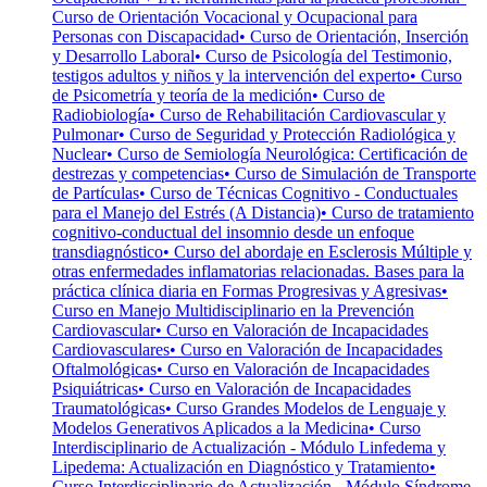
Curso de Orientación Vocacional y Ocupacional para
Personas con Discapacidad
• Curso de Orientación, Inserción
y Desarrollo Laboral
• Curso de Psicología del Testimonio,
testigos adultos y niños y la intervención del experto
• Curso
de Psicometría y teoría de la medición
• Curso de
Radiobiología
• Curso de Rehabilitación Cardiovascular y
Pulmonar
• Curso de Seguridad y Protección Radiológica y
Nuclear
• Curso de Semiología Neurológica: Certificación de
destrezas y competencias
• Curso de Simulación de Transporte
de Partículas
• Curso de Técnicas Cognitivo - Conductuales
para el Manejo del Estrés (A Distancia)
• Curso de tratamiento
cognitivo-conductual del insomnio desde un enfoque
transdiagnóstico
• Curso del abordaje en Esclerosis Múltiple y
otras enfermedades inflamatorias relacionadas. Bases para la
práctica clínica diaria en Formas Progresivas y Agresivas
•
Curso en Manejo Multidisciplinario en la Prevención
Cardiovascular
• Curso en Valoración de Incapacidades
Cardiovasculares
• Curso en Valoración de Incapacidades
Oftalmológicas
• Curso en Valoración de Incapacidades
Psiquiátricas
• Curso en Valoración de Incapacidades
Traumatológicas
• Curso Grandes Modelos de Lenguaje y
Modelos Generativos Aplicados a la Medicina
• Curso
Interdisciplinario de Actualización - Módulo Linfedema y
Lipedema: Actualización en Diagnóstico y Tratamiento
•
Curso Interdisciplinario de Actualización - Módulo Síndrome