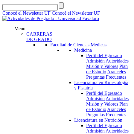
Conocé el Newsletter UF
Conocé el Newsletter UF
Menu
CARRERAS
DE GRADO
Facultad de Ciencias Médicas
Medicina
Perfil del Egresado
Admisión
Autoridades
Misión y Valores
Plan
de Estudio
Aranceles
Preguntas Frecuentes
Licenciatura en Kinesiología
y Fisiatría
Perfil del Egresado
Admisión
Autoridades
Misión y Valores
Plan
de Estudio
Aranceles
Preguntas Frecuentes
Licenciatura en Nutrición
Perfil del Egresado
Admisión
Autoridades