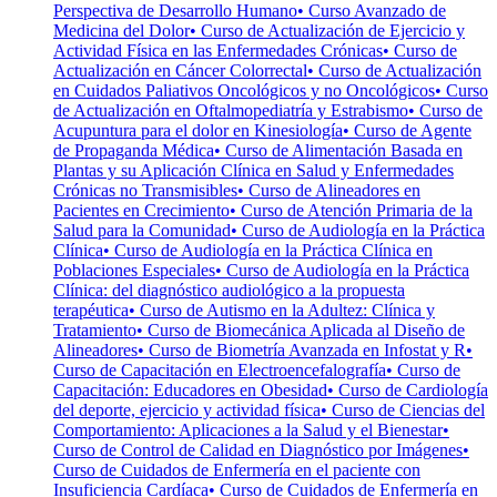
Perspectiva de Desarrollo Humano
• Curso Avanzado de
Medicina del Dolor
• Curso de Actualización de Ejercicio y
Actividad Física en las Enfermedades Crónicas
• Curso de
Actualización en Cáncer Colorrectal
• Curso de Actualización
en Cuidados Paliativos Oncológicos y no Oncológicos
• Curso
de Actualización en Oftalmopediatría y Estrabismo
• Curso de
Acupuntura para el dolor en Kinesiología
• Curso de Agente
de Propaganda Médica
• Curso de Alimentación Basada en
Plantas y su Aplicación Clínica en Salud y Enfermedades
Crónicas no Transmisibles
• Curso de Alineadores en
Pacientes en Crecimiento
• Curso de Atención Primaria de la
Salud para la Comunidad
• Curso de Audiología en la Práctica
Clínica
• Curso de Audiología en la Práctica Clínica en
Poblaciones Especiales
• Curso de Audiología en la Práctica
Clínica: del diagnóstico audiológico a la propuesta
terapéutica
• Curso de Autismo en la Adultez: Clínica y
Tratamiento
• Curso de Biomecánica Aplicada al Diseño de
Alineadores
• Curso de Biometría Avanzada en Infostat y R
•
Curso de Capacitación en Electroencefalografía
• Curso de
Capacitación: Educadores en Obesidad
• Curso de Cardiología
del deporte, ejercicio y actividad física
• Curso de Ciencias del
Comportamiento: Aplicaciones a la Salud y el Bienestar
•
Curso de Control de Calidad en Diagnóstico por Imágenes
•
Curso de Cuidados de Enfermería en el paciente con
Insuficiencia Cardíaca
• Curso de Cuidados de Enfermería en