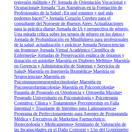
regresión múltiple.
• IV Jornada de Orientación Vocacional y
Ocupacional
• Jornada "Las Narrativas en la Formación de
Profesionales de la Salud ¿En qué estamos y qué más
podemos hacer?"
• Jornada Corazón Cerebro para el
consultante del Noroeste de Buenos Aires: Actualizaciones
para la práctica diaria
• Jornada de IA y perspectiva de género.
Una mirada crítica sobre los sesgos de género en los datos.
•
Jornada de Profundización en Mindfulness para profesionales
de la salud, actualización y práctica
• Jornada Neurociencias
sin fronteras
• Jornada Virtual Académico Científica de
Enfermería
• Jornadas de Preservación estática de órganos y
donación en asistolia
• Maestría en Diabetes Mellitus
• Maestría
en Gerencia y Administración de Sistemas y Servicios de
Salud
• Maestría en Ingeniería Biomédica
• Maestría en
Neurociencias
• Maestría en
Psicoinmunoneuroendocrinología
• Maestría en
Psiconeurofarmacología
• Maestría en Psicooncología
•
Pasantía de Posgrado en Ortodoncia y Ortopedia Maxilar
•
Posgrado Universitario en Psicopatología y Psicoterapia
Cognitiva: Clínica y Tratamiento
• Preceptorship en Falla
Intestinal y Trasplante de Intestino para Latinoamerica
•
Programa de Perfeccionamiento para Agentes de Propaganda
Médica y Ejecutivos de Marketing Farmacéutico:
Biotecnología y Medicamentos
• Seminario de Valoración de
las Incapacidades en el Daño Corporal y Uso del Goniómetro