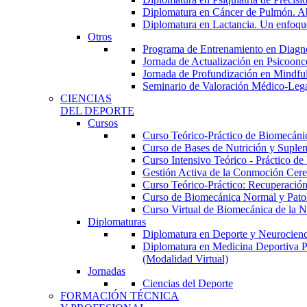
Diplomatura en Cáncer de Pulmón. Abor
Diplomatura en Lactancia. Un enfoque
Otros
Programa de Entrenamiento en Diagnóst
Jornada de Actualización en Psicoonc
Jornada de Profundización en Mindfuln
Seminario de Valoración Médico-Leg
CIENCIAS
DEL DEPORTE
Cursos
Curso Teórico-Práctico de Biomecánica
Curso de Bases de Nutrición y Suplem
Curso Intensivo Teórico - Práctico d
Gestión Activa de la Conmoción Cereb
Curso Teórico-Práctico: Recuperación
Curso de Biomecánica Normal y Patoló
Curso Virtual de Biomecánica de la N
Diplomaturas
Diplomatura en Deporte y Neurocienci
Diplomatura en Medicina Deportiva P
(Modalidad Virtual)
Jornadas
Ciencias del Deporte
FORMACIÓN TÉCNICA