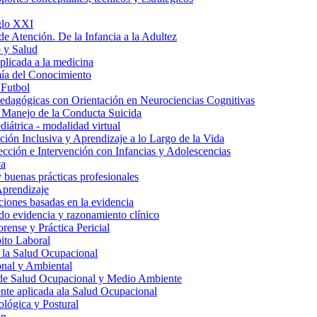
iglo XXI
de Atención. De la Infancia a la Adultez
 y Salud
aplicada a la medicina
ía del Conocimiento
 Futbol
edagógicas con Orientación en Neurociencias Cognitivas
 Manejo de la Conducta Suicida
iátrica - modalidad virtual
ión Inclusiva y Aprendizaje a lo Largo de la Vida
tección e Intervención con Infancias y Adolescencias
ca
y buenas prácticas profesionales
Aprendizaje
ciones basadas en la evidencia
do evidencia y razonamiento clínico
rense y Práctica Pericial
ito Laboral
 la Salud Ocupacional
nal y Ambiental
 de Salud Ocupacional y Medio Ambiente
te aplicada ala Salud Ocupacional
lógica y Postural
ón