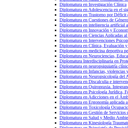
Diplomatura en Investigación Clínica
Diplomatura en Adolescencia en el s
Diplomatura en Trastorno por Déficit 
Diplomatura en Cuestiones de Género
Diplomatura en inteligencia artificial 
Diplomatura en Innovación y Econom
Diplomatura en Ciencias Aplicadas al
Diplomatura en Intervenciones Psicop
Diplomatura en Clínica, Evaluación y
Diplomatura en medicina deportiva ped
Diplomatura en Neurociencias, Educac
Diplomatura Interdisciplinaria en Pro
Diplomatura en neuropsiquiatría clíni
Diplomatura en Infancias, violencias 
Diplomatura en Neuropsicología del 
Diplomatura en Discalculia e interven
Diplomatura en Quiropraxia. Integran
Diplomatura en Psicología Jurídica, Fo
Diplomatura en Adicciones en el Ámb
Diplomatura en Ergonomía aplicada a
Diplomatura en Toxicología Ocupacio
Diplomatura en Gestión de Servicios
Diplomatura en Salud y Medio Ambien
Diplomatura en Kinesiología Traumato
Diplomatura en Psiquiatría de Precisi