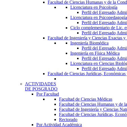
Facultad de Ciencias Humanas y de la Cond
Licenciatura en Psicología
Perfil del Egresado
Admi
Licenciatura en Psicopedagogía
Perfil del Egresado
Admi
Ciclo complementario de Lic. 
Perfil del Egresado
Admi
Facultad de Ingeniería y Ciencias Exactas y
Ingeniería Biomédica
Perfil del Egresado
Admi
Ingeniería en Física Médica
Perfil del Egresado
Admi
Licenciatura en Ciencias Bioló
Perfil del Egresado
Admi
Facultad de Ciencias Jurídicas, Económicas 
ACTIVIDADES
DE POSGRADO
Por Facultad
Facultad de Ciencias Médicas
Facultad de Ciencias Humanas y de l
Facultad de Ingeniería y Ciencias Nat
Facultad de Ciencias Jurídicas, Econó
Rectorado
Por Actividad Académica