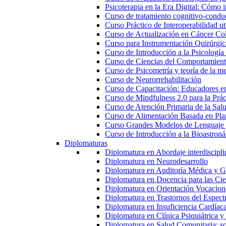
Psicoterapia en la Era Digital: Cómo i
Curso de tratamiento cognitivo-condu
Curso Práctico de Interoperabilidad 
Curso de Actualización en Cáncer Col
Curso para Instrumentación Quirúrgica
Curso de Introducción a la Psicología
Curso de Ciencias del Comportamiento
Curso de Psicometría y teoría de la m
Curso de Neurorrehabilitación
Curso de Capacitación: Educadores e
Curso de Mindfulness 2.0 para la Prác
Curso de Atención Primaria de la Sal
Curso de Alimentación Basada en Pla
Curso Grandes Modelos de Lenguaje 
Curso de Introducción a la Bioastroná
Diplomaturas
Diplomatura en Abordaje interdisciplin
Diplomatura en Neurodesarrollo
Diplomatura en Auditoría Médica y Ga
Diplomatura en Docencia para las Cie
Diplomatura en Orientación Vocacion
Diplomatura en Trastornos del Espectro
Diplomatura en Insuficiencia Cardíac
Diplomatura en Clínica Psiquiátrica y
Diplomatura en Salud Comunitaria: sop