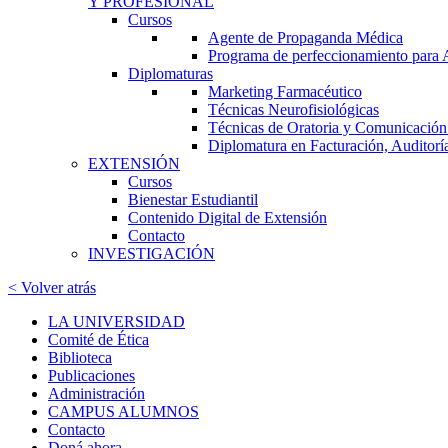
Y PROFESIONAL
Cursos
Agente de Propaganda Médica
Programa de perfeccionamiento para
Diplomaturas
Marketing Farmacéutico
Técnicas Neurofisiológicas
Técnicas de Oratoria y Comunicación:
Diplomatura en Facturación, Auditorí
EXTENSIÓN
Cursos
Bienestar Estudiantil
Contenido Digital de Extensión
Contacto
INVESTIGACIÓN
< Volver atrás
LA UNIVERSIDAD
Comité de Ética
Biblioteca
Publicaciones
Administración
CAMPUS ALUMNOS
Contacto
Doná ahora