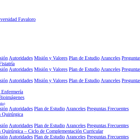
sión
Autoridades
Misión y Valores
Plan de Estudio
Aranceles
Pregunta
isiatría
sión
Autoridades
Misión y Valores
Plan de Estudio
Aranceles
Pregunta
sión
Autoridades
Misión y Valores
Plan de Estudio
Aranceles
Pregunta
 Enfermería
 Bioimágenes
dio)
sión
Autoridades
Plan de Estudio
Aranceles
Preguntas Frecuentes
n Quirúrgica
sión
Autoridades
Plan de Estudio
Aranceles
Preguntas Frecuentes
n Quirúrgica – Ciclo de Complementación Curricular
sión
Autoridades
Plan de Estudio
Aranceles
Preguntas Frecuentes