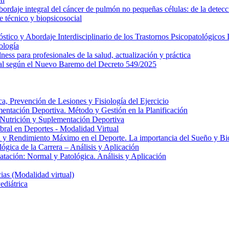
daje integral del cáncer de pulmón no pequeñas células: de la detecci
 técnico y biopsicosocial
ico y Abordaje Interdisciplinario de los Trastornos Psicopatológicos I
ología
ess para profesionales de la salud, actualización y práctica
al según el Nuevo Baremo del Decreto 549/2025
, Prevención de Lesiones y Fisiología del Ejercicio
entación Deportiva. Método y Gestión en la Planificación
e Nutrición y Suplementación Deportiva
ral en Deportes - Modalidad Virtual
 y Rendimiento Máximo en el Deporte. La importancia del Sueño y Bio
gica de la Carrera – Análisis y Aplicación
atación: Normal y Patológica. Análisis y Aplicación
as (Modalidad virtual)
ediátrica