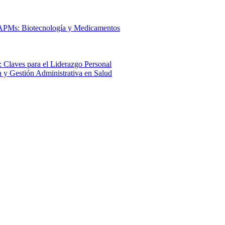
 APMs: Biotecnología y Medicamentos
 Claves para el Liderazgo Personal
a y Gestión Administrativa en Salud