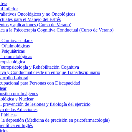
tiva
l Inferior
Paliativos Oncológicos y no Oncológicos
tuales para el Manejo del Estrés
entos y aplicaciones (Curso de Verano)
ica a la Psicoterapia Cognitiva Conductual (Curso de Verano)
 Cardiovasculares
s Oftalmológicas
Psiquiátricas
s Traumatológicas
ropsicológica
europsicología y Rehabilitación Cognitiva
iva y Conductual desde un enfoque Transdisciplinario
arrollo Laboral
cupacional para Personas con Discapacidad
lear
nóstico por Imágenes
iológica y Nuclear
 prevención de lesiones y fisiología del ejercicio
ca de las Adicciones
 Públicas
la depresión (Medicina de precisión en psicofarmacología)
entífica en Inglés
icios