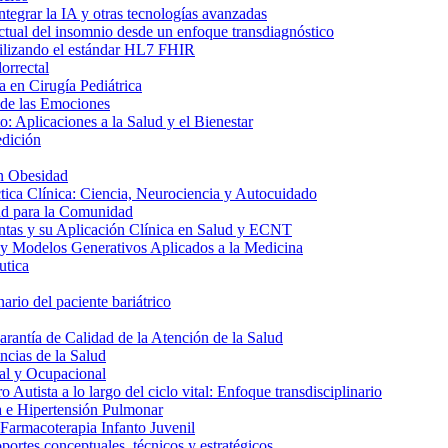
ntegrar la IA y otras tecnologías avanzadas
ctual del insomnio desde un enfoque transdiagnóstico
utilizando el estándar HL7 FHIR
orrectal
 en Cirugía Pediátrica
 de las Emociones
: Aplicaciones a la Salud y el Bienestar
edición
n Obesidad
tica Clínica: Ciencia, Neurociencia y Autocuidado
ud para la Comunidad
ntas y su Aplicación Clínica en Salud y ECNT
y Modelos Generativos Aplicados a la Medicina
utica
ario del paciente bariátrico
rantía de Calidad de la Atención de la Salud
ncias de la Salud
al y Ocupacional
 Autista a lo largo del ciclo vital: Enfoque transdisciplinario
a e Hipertensión Pulmonar
 Farmacoterapia Infanto Juvenil
ortes conceptuales, técnicos y estratégicos