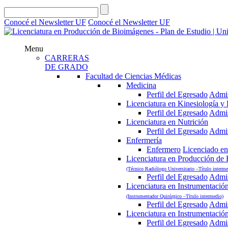
Conocé el Newsletter UF
Conocé el Newsletter UF
Menu
CARRERAS
DE GRADO
Facultad de Ciencias Médicas
Medicina
Perfil del Egresado
Admi
Licenciatura en Kinesiología y F
Perfil del Egresado
Admi
Licenciatura en Nutrición
Perfil del Egresado
Admi
Enfermería
Enfermero
Licenciado en
Licenciatura en Producción de
(Técnico Radiólogo Universitario –Título interme
Perfil del Egresado
Admi
Licenciatura en Instrumentació
(Instrumentador Quirúrgico –Título intermedio)
Perfil del Egresado
Admi
Licenciatura en Instrumentació
Perfil del Egresado
Admi