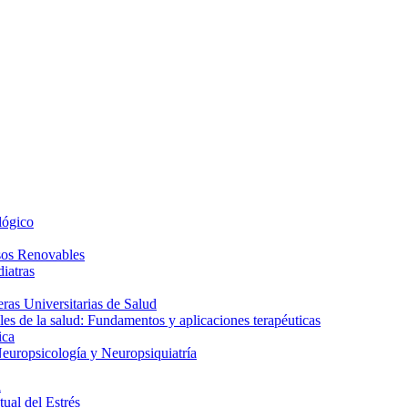
lógico
sos Renovables
iatras
as Universitarias de Salud
es de la salud: Fundamentos y aplicaciones terapéuticas
ica
europsicología y Neuropsiquiatría
a
ual del Estrés