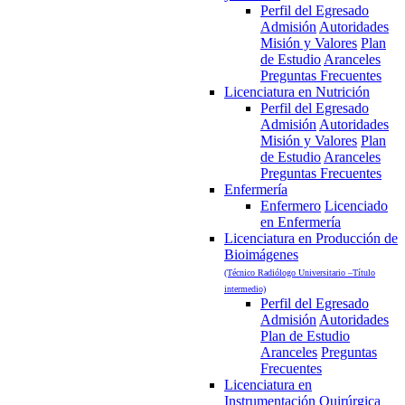
Perfil del Egresado
Admisión
Autoridades
Misión y Valores
Plan
de Estudio
Aranceles
Preguntas Frecuentes
Licenciatura en Nutrición
Perfil del Egresado
Admisión
Autoridades
Misión y Valores
Plan
de Estudio
Aranceles
Preguntas Frecuentes
Enfermería
Enfermero
Licenciado
en Enfermería
Licenciatura en Producción de
Bioimágenes
(Técnico Radiólogo Universitario –Título
intermedio)
Perfil del Egresado
Admisión
Autoridades
Plan de Estudio
Aranceles
Preguntas
Frecuentes
Licenciatura en
Instrumentación Quirúrgica