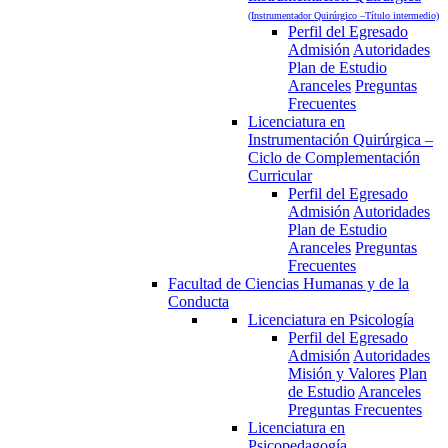
(Instrumentador Quirúrgico –Título intermedio)
Perfil del Egresado
Admisión
Autoridades
Plan de Estudio
Aranceles
Preguntas
Frecuentes
Licenciatura en
Instrumentación Quirúrgica –
Ciclo de Complementación
Curricular
Perfil del Egresado
Admisión
Autoridades
Plan de Estudio
Aranceles
Preguntas
Frecuentes
Facultad de Ciencias Humanas y de la
Conducta
Licenciatura en Psicología
Perfil del Egresado
Admisión
Autoridades
Misión y Valores
Plan
de Estudio
Aranceles
Preguntas Frecuentes
Licenciatura en
Psicopedagogía