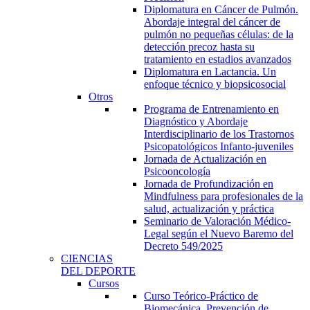
Diplomatura en Cáncer de Pulmón.
Abordaje integral del cáncer de
pulmón no pequeñas células: de la
detección precoz hasta su
tratamiento en estadios avanzados
Diplomatura en Lactancia. Un
enfoque técnico y biopsicosocial
Otros
Programa de Entrenamiento en
Diagnóstico y Abordaje
Interdisciplinario de los Trastornos
Psicopatológicos Infanto-juveniles
Jornada de Actualización en
Psicooncología
Jornada de Profundización en
Mindfulness para profesionales de la
salud, actualización y práctica
Seminario de Valoración Médico-
Legal según el Nuevo Baremo del
Decreto 549/2025
CIENCIAS
DEL DEPORTE
Cursos
Curso Teórico-Práctico de
Biomecánica, Prevención de