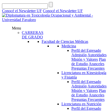
Conocé el Newsletter UF
Conocé el Newsletter UF
Menu
CARRERAS
DE GRADO
Facultad de Ciencias Médicas
Medicina
Perfil del Egresado
Admisión
Autoridades
Misión y Valores
Plan
de Estudio
Aranceles
Preguntas Frecuentes
Licenciatura en Kinesiología
y Fisiatría
Perfil del Egresado
Admisión
Autoridades
Misión y Valores
Plan
de Estudio
Aranceles
Preguntas Frecuentes
Licenciatura en Nutrición
Perfil del Egresado