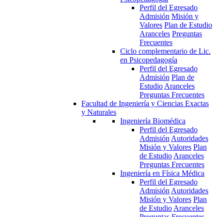
Perfil del Egresado
Admisión
Misión y
Valores
Plan de Estudio
Aranceles
Preguntas
Frecuentes
Ciclo complementario de Lic.
en Psicopedagogía
Perfil del Egresado
Admisión
Plan de
Estudio
Aranceles
Preguntas Frecuentes
Facultad de Ingeniería y Ciencias Exactas
y Naturales
Ingeniería Biomédica
Perfil del Egresado
Admisión
Autoridades
Misión y Valores
Plan
de Estudio
Aranceles
Preguntas Frecuentes
Ingeniería en Física Médica
Perfil del Egresado
Admisión
Autoridades
Misión y Valores
Plan
de Estudio
Aranceles
Preguntas Frecuentes