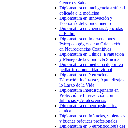
Género y Salud
Diplomatura en inteligencia artificial
aplicada a la medicina
Diplomatura en Innovación y
Economía del Conocimiento
Diplomatura en Ciencias Aplicadas
al Futbol
Diplomatura en Intervenciones
Psicopedagógicas con Orientación
en Neurociencias Cognitivas
Diplomatura en Clínica, Evaluación
y Manejo de la Conducta Suicida
Diplomatura en medicina deportiva
pediátrica - modalidad virtual
Diplomatura en Neurociencias,
Educación Inclusiva y Aprendizaje a
lo Largo de la Vida
Diplomatura Interdisciplinaria en
Protección e Intervención con
Infancias y Adolescencias
Diplomatura en neuropsiquiatría
clínica
Diplomatura en Infancias, violencias
y buenas prácticas profesionales
Diplomatura en Neuropsicología del