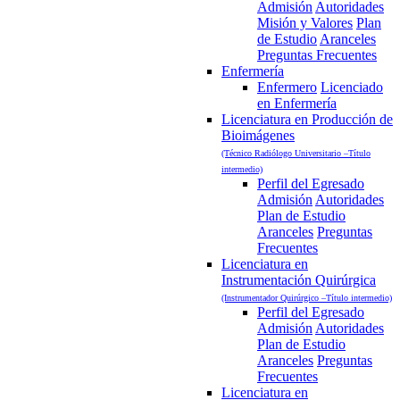
Admisión
Autoridades
Misión y Valores
Plan
de Estudio
Aranceles
Preguntas Frecuentes
Enfermería
Enfermero
Licenciado
en Enfermería
Licenciatura en Producción de
Bioimágenes
(Técnico Radiólogo Universitario –Título
intermedio)
Perfil del Egresado
Admisión
Autoridades
Plan de Estudio
Aranceles
Preguntas
Frecuentes
Licenciatura en
Instrumentación Quirúrgica
(Instrumentador Quirúrgico –Título intermedio)
Perfil del Egresado
Admisión
Autoridades
Plan de Estudio
Aranceles
Preguntas
Frecuentes
Licenciatura en