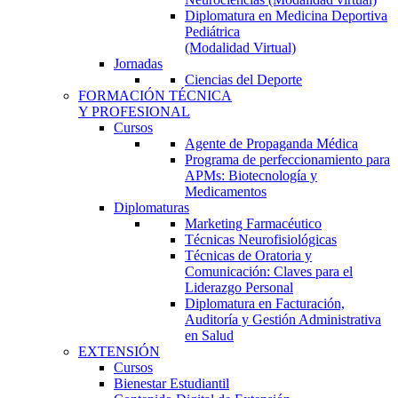
Diplomatura en Medicina Deportiva
Pediátrica
(Modalidad Virtual)
Jornadas
Ciencias del Deporte
FORMACIÓN TÉCNICA
Y PROFESIONAL
Cursos
Agente de Propaganda Médica
Programa de perfeccionamiento para
APMs: Biotecnología y
Medicamentos
Diplomaturas
Marketing Farmacéutico
Técnicas Neurofisiológicas
Técnicas de Oratoria y
Comunicación: Claves para el
Liderazgo Personal
Diplomatura en Facturación,
Auditoría y Gestión Administrativa
en Salud
EXTENSIÓN
Cursos
Bienestar Estudiantil