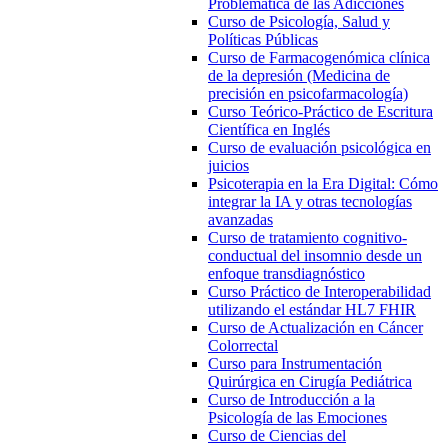
Problemática de las Adicciones
Curso de Psicología, Salud y
Políticas Públicas
Curso de Farmacogenómica clínica
de la depresión (Medicina de
precisión en psicofarmacología)
Curso Teórico-Práctico de Escritura
Científica en Inglés
Curso de evaluación psicológica en
juicios
Psicoterapia en la Era Digital: Cómo
integrar la IA y otras tecnologías
avanzadas
Curso de tratamiento cognitivo-
conductual del insomnio desde un
enfoque transdiagnóstico
Curso Práctico de Interoperabilidad
utilizando el estándar HL7 FHIR
Curso de Actualización en Cáncer
Colorrectal
Curso para Instrumentación
Quirúrgica en Cirugía Pediátrica
Curso de Introducción a la
Psicología de las Emociones
Curso de Ciencias del