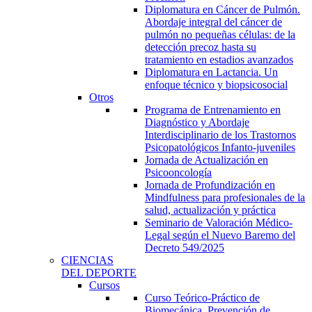
Diplomatura en Cáncer de Pulmón.
Abordaje integral del cáncer de
pulmón no pequeñas células: de la
detección precoz hasta su
tratamiento en estadios avanzados
Diplomatura en Lactancia. Un
enfoque técnico y biopsicosocial
Otros
Programa de Entrenamiento en
Diagnóstico y Abordaje
Interdisciplinario de los Trastornos
Psicopatológicos Infanto-juveniles
Jornada de Actualización en
Psicooncología
Jornada de Profundización en
Mindfulness para profesionales de la
salud, actualización y práctica
Seminario de Valoración Médico-
Legal según el Nuevo Baremo del
Decreto 549/2025
CIENCIAS
DEL DEPORTE
Cursos
Curso Teórico-Práctico de
Biomecánica, Prevención de