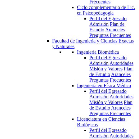
Frecuentes
Ciclo complementario de Lic.
en Psicopedagogía
Perfil del Egresado
Admisión
Plan de
Estudio
Aranceles
Preguntas Frecuentes
Facultad de Ingeniería y Ciencias Exactas
y Naturales
Ingeniería Biomédica
Perfil del Egresado
Admisión
Autoridades
Misión y Valores
Plan
de Estudio
Aranceles
Preguntas Frecuentes
Ingeniería en Física Médica
Perfil del Egresado
Admisión
Autoridades
Misión y Valores
Plan
de Estudio
Aranceles
Preguntas Frecuentes
Licenciatura en Ciencias
Biológicas
Perfil del Egresado
Admisión
Autoridades