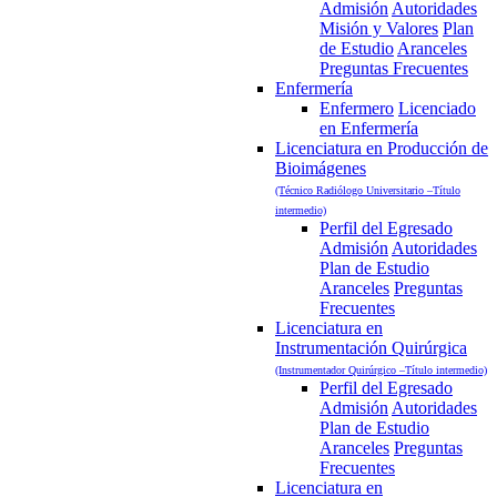
Admisión
Autoridades
Misión y Valores
Plan
de Estudio
Aranceles
Preguntas Frecuentes
Enfermería
Enfermero
Licenciado
en Enfermería
Licenciatura en Producción de
Bioimágenes
(Técnico Radiólogo Universitario –Título
intermedio)
Perfil del Egresado
Admisión
Autoridades
Plan de Estudio
Aranceles
Preguntas
Frecuentes
Licenciatura en
Instrumentación Quirúrgica
(Instrumentador Quirúrgico –Título intermedio)
Perfil del Egresado
Admisión
Autoridades
Plan de Estudio
Aranceles
Preguntas
Frecuentes
Licenciatura en