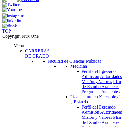
TOP
Copyright Flux One
Menu
CARRERAS
DE GRADO
Facultad de Ciencias Médicas
Medicina
Perfil del Egresado
Admisión
Autoridades
Misión y Valores
Plan
de Estudio
Aranceles
Preguntas Frecuentes
Licenciatura en Kinesiología
y Fisiatría
Perfil del Egresado
Admisión
Autoridades
Misión y Valores
Plan
de Estudio
Aranceles