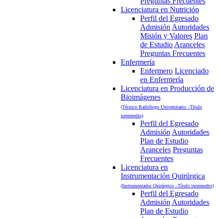
Preguntas Frecuentes
Licenciatura en Nutrición
Perfil del Egresado
Admisión
Autoridades
Misión y Valores
Plan
de Estudio
Aranceles
Preguntas Frecuentes
Enfermería
Enfermero
Licenciado
en Enfermería
Licenciatura en Producción de
Bioimágenes
(Técnico Radiólogo Universitario –Título
intermedio)
Perfil del Egresado
Admisión
Autoridades
Plan de Estudio
Aranceles
Preguntas
Frecuentes
Licenciatura en
Instrumentación Quirúrgica
(Instrumentador Quirúrgico –Título intermedio)
Perfil del Egresado
Admisión
Autoridades
Plan de Estudio