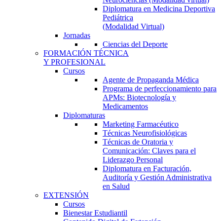
Diplomatura en Medicina Deportiva
Pediátrica
(Modalidad Virtual)
Jornadas
Ciencias del Deporte
FORMACIÓN TÉCNICA
Y PROFESIONAL
Cursos
Agente de Propaganda Médica
Programa de perfeccionamiento para
APMs: Biotecnología y
Medicamentos
Diplomaturas
Marketing Farmacéutico
Técnicas Neurofisiológicas
Técnicas de Oratoria y
Comunicación: Claves para el
Liderazgo Personal
Diplomatura en Facturación,
Auditoría y Gestión Administrativa
en Salud
EXTENSIÓN
Cursos
Bienestar Estudiantil