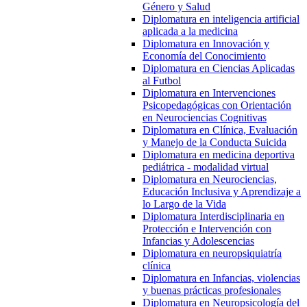
Género y Salud
Diplomatura en inteligencia artificial
aplicada a la medicina
Diplomatura en Innovación y
Economía del Conocimiento
Diplomatura en Ciencias Aplicadas
al Futbol
Diplomatura en Intervenciones
Psicopedagógicas con Orientación
en Neurociencias Cognitivas
Diplomatura en Clínica, Evaluación
y Manejo de la Conducta Suicida
Diplomatura en medicina deportiva
pediátrica - modalidad virtual
Diplomatura en Neurociencias,
Educación Inclusiva y Aprendizaje a
lo Largo de la Vida
Diplomatura Interdisciplinaria en
Protección e Intervención con
Infancias y Adolescencias
Diplomatura en neuropsiquiatría
clínica
Diplomatura en Infancias, violencias
y buenas prácticas profesionales
Diplomatura en Neuropsicología del