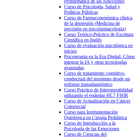
Problemática de las Adicciones
Curso de Psicología, Salud y
Políticas Públicas
Curso de Farmacogenómica clínica
de la depresión (Medicina de
precisión en psicofarmacología)
Curso Teórico-Práctico de Escritura
Científica en Inglés
Curso de evaluación psicológica en
juicios
Psicoterapia en la Era Digital: Cómo
integrar la IA y otras tecnologías
avanzadas
Curso de tratamiento cognitivo-
conductual del insomnio desde un
enfoque transdiagnóstico
Curso Práctico de Interoperabilidad
utilizando el estándar HL7 FHIR
Curso de Actualización en Cáncer
Colorrectal
Curso para Instrumentación
Quirúrgica en Cirugía Pediátrica
Curso de Introducción a la
Psicología de las Emociones
Curso de Ciencias del