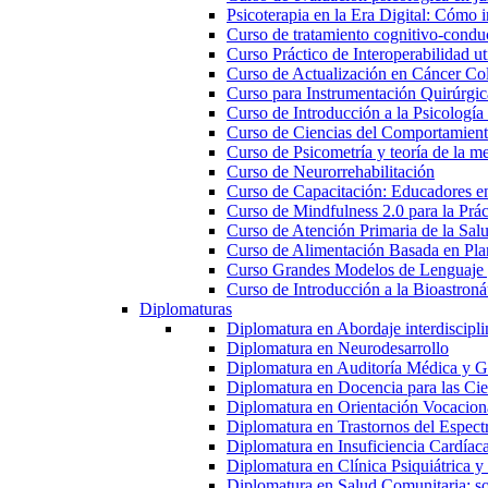
Psicoterapia en la Era Digital: Cómo i
Curso de tratamiento cognitivo-condu
Curso Práctico de Interoperabilidad 
Curso de Actualización en Cáncer Col
Curso para Instrumentación Quirúrgica
Curso de Introducción a la Psicología
Curso de Ciencias del Comportamiento
Curso de Psicometría y teoría de la m
Curso de Neurorrehabilitación
Curso de Capacitación: Educadores e
Curso de Mindfulness 2.0 para la Prác
Curso de Atención Primaria de la Sal
Curso de Alimentación Basada en Pla
Curso Grandes Modelos de Lenguaje 
Curso de Introducción a la Bioastroná
Diplomaturas
Diplomatura en Abordaje interdisciplin
Diplomatura en Neurodesarrollo
Diplomatura en Auditoría Médica y Ga
Diplomatura en Docencia para las Cie
Diplomatura en Orientación Vocacion
Diplomatura en Trastornos del Espectro
Diplomatura en Insuficiencia Cardíac
Diplomatura en Clínica Psiquiátrica y
Diplomatura en Salud Comunitaria: sop