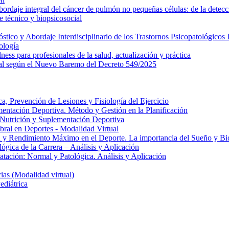
daje integral del cáncer de pulmón no pequeñas células: de la detecci
 técnico y biopsicosocial
ico y Abordaje Interdisciplinario de los Trastornos Psicopatológicos I
ología
ess para profesionales de la salud, actualización y práctica
al según el Nuevo Baremo del Decreto 549/2025
, Prevención de Lesiones y Fisiología del Ejercicio
entación Deportiva. Método y Gestión en la Planificación
e Nutrición y Suplementación Deportiva
ral en Deportes - Modalidad Virtual
 y Rendimiento Máximo en el Deporte. La importancia del Sueño y Bio
gica de la Carrera – Análisis y Aplicación
atación: Normal y Patológica. Análisis y Aplicación
as (Modalidad virtual)
ediátrica