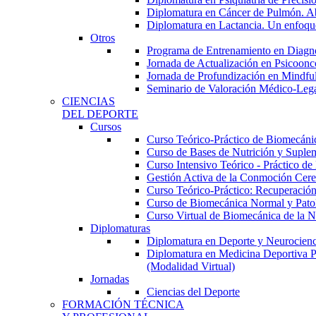
Diplomatura en Cáncer de Pulmón. Abor
Diplomatura en Lactancia. Un enfoque
Otros
Programa de Entrenamiento en Diagnóst
Jornada de Actualización en Psicoonc
Jornada de Profundización en Mindfuln
Seminario de Valoración Médico-Leg
CIENCIAS
DEL DEPORTE
Cursos
Curso Teórico-Práctico de Biomecánica
Curso de Bases de Nutrición y Suplem
Curso Intensivo Teórico - Práctico d
Gestión Activa de la Conmoción Cereb
Curso Teórico-Práctico: Recuperación
Curso de Biomecánica Normal y Patoló
Curso Virtual de Biomecánica de la N
Diplomaturas
Diplomatura en Deporte y Neurocienci
Diplomatura en Medicina Deportiva P
(Modalidad Virtual)
Jornadas
Ciencias del Deporte
FORMACIÓN TÉCNICA