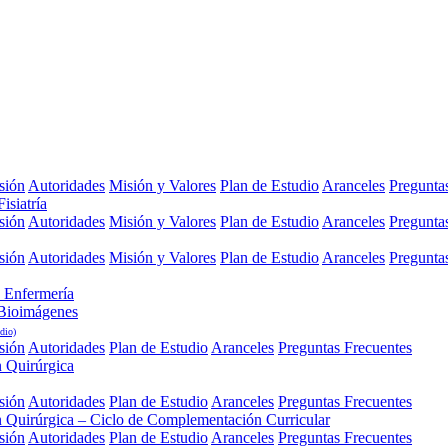
sión
Autoridades
Misión y Valores
Plan de Estudio
Aranceles
Pregunta
isiatría
sión
Autoridades
Misión y Valores
Plan de Estudio
Aranceles
Pregunta
sión
Autoridades
Misión y Valores
Plan de Estudio
Aranceles
Pregunta
 Enfermería
 Bioimágenes
dio)
sión
Autoridades
Plan de Estudio
Aranceles
Preguntas Frecuentes
n Quirúrgica
sión
Autoridades
Plan de Estudio
Aranceles
Preguntas Frecuentes
n Quirúrgica – Ciclo de Complementación Curricular
sión
Autoridades
Plan de Estudio
Aranceles
Preguntas Frecuentes