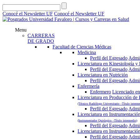
Conocé el Newsletter UF
Conocé el Newsletter UF
Menu
CARRERAS
DE GRADO
Facultad de Ciencias Médicas
Medicina
Perfil del Egresado
Admi
Licenciatura en Kinesiología y F
Perfil del Egresado
Admi
Licenciatura en Nutrición
Perfil del Egresado
Admi
Enfermería
Enfermero
Licenciado en
Licenciatura en Producción de
(Técnico Radiólogo Universitario –Título interme
Perfil del Egresado
Admi
Licenciatura en Instrumentació
(Instrumentador Quirúrgico –Título intermedio)
Perfil del Egresado
Admi
Licenciatura en Instrumentació
Perfil del Egresado
Admi