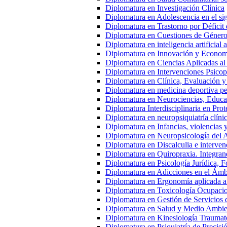
Diplomatura en Investigación Clínica
Diplomatura en Adolescencia en el s
Diplomatura en Trastorno por Déficit 
Diplomatura en Cuestiones de Género
Diplomatura en inteligencia artificial 
Diplomatura en Innovación y Econom
Diplomatura en Ciencias Aplicadas al
Diplomatura en Intervenciones Psicop
Diplomatura en Clínica, Evaluación y
Diplomatura en medicina deportiva ped
Diplomatura en Neurociencias, Educac
Diplomatura Interdisciplinaria en Pro
Diplomatura en neuropsiquiatría clíni
Diplomatura en Infancias, violencias 
Diplomatura en Neuropsicología del 
Diplomatura en Discalculia e interven
Diplomatura en Quiropraxia. Integran
Diplomatura en Psicología Jurídica, Fo
Diplomatura en Adicciones en el Ámb
Diplomatura en Ergonomía aplicada a
Diplomatura en Toxicología Ocupacio
Diplomatura en Gestión de Servicios
Diplomatura en Salud y Medio Ambien
Diplomatura en Kinesiología Traumato
Diplomatura en Psiquiatría de Precisi