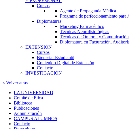
Y PROFESIONAL
Cursos
Agente de Propaganda Médica
Programa de perfeccionamiento para
Diplomaturas
Marketing Farmacéutico
Técnicas Neurofisiológicas
Técnicas de Oratoria y Comunicación:
Diplomatura en Facturación, Auditorí
EXTENSIÓN
Cursos
Bienestar Estudiantil
Contenido Digital de Extensión
Contacto
INVESTIGACIÓN
< Volver atrás
LA UNIVERSIDAD
Comité de Ética
Biblioteca
Publicaciones
Administración
CAMPUS ALUMNOS
Contacto
Doná ahora