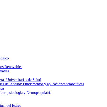
lógico
sos Renovables
iatras
as Universitarias de Salud
es de la salud: Fundamentos y aplicaciones terapéuticas
ica
europsicología y Neuropsiquiatría
a
ual del Estrés