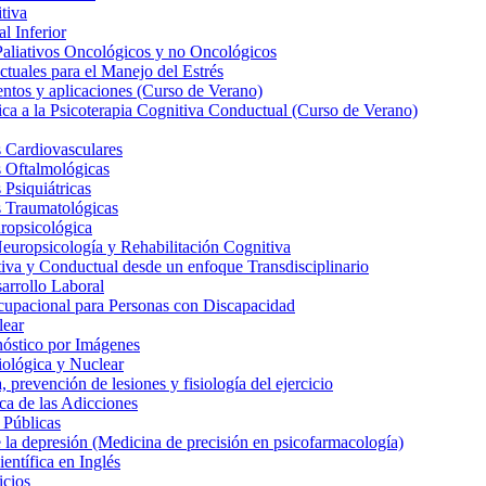
tiva
l Inferior
Paliativos Oncológicos y no Oncológicos
tuales para el Manejo del Estrés
entos y aplicaciones (Curso de Verano)
ica a la Psicoterapia Cognitiva Conductual (Curso de Verano)
 Cardiovasculares
s Oftalmológicas
Psiquiátricas
s Traumatológicas
ropsicológica
europsicología y Rehabilitación Cognitiva
iva y Conductual desde un enfoque Transdisciplinario
arrollo Laboral
cupacional para Personas con Discapacidad
lear
nóstico por Imágenes
iológica y Nuclear
 prevención de lesiones y fisiología del ejercicio
ca de las Adicciones
 Públicas
la depresión (Medicina de precisión en psicofarmacología)
entífica en Inglés
icios