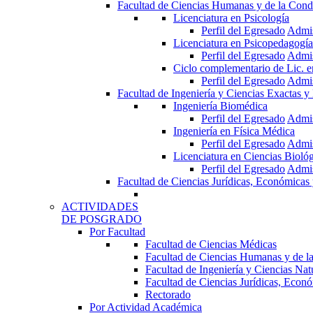
Facultad de Ciencias Humanas y de la Cond
Licenciatura en Psicología
Perfil del Egresado
Admi
Licenciatura en Psicopedagogía
Perfil del Egresado
Admi
Ciclo complementario de Lic. 
Perfil del Egresado
Admi
Facultad de Ingeniería y Ciencias Exactas y
Ingeniería Biomédica
Perfil del Egresado
Admi
Ingeniería en Física Médica
Perfil del Egresado
Admi
Licenciatura en Ciencias Bioló
Perfil del Egresado
Admi
Facultad de Ciencias Jurídicas, Económicas 
ACTIVIDADES
DE POSGRADO
Por Facultad
Facultad de Ciencias Médicas
Facultad de Ciencias Humanas y de l
Facultad de Ingeniería y Ciencias Nat
Facultad de Ciencias Jurídicas, Econó
Rectorado
Por Actividad Académica