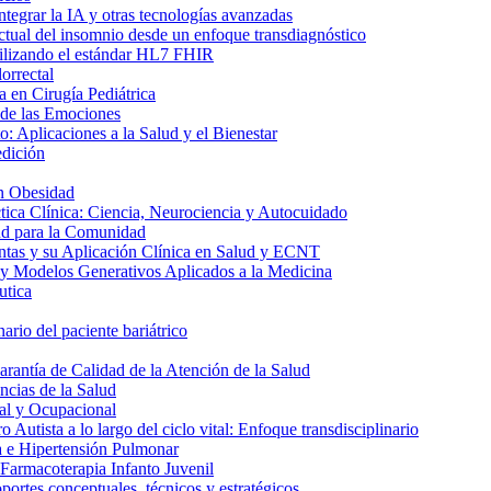
ntegrar la IA y otras tecnologías avanzadas
ctual del insomnio desde un enfoque transdiagnóstico
utilizando el estándar HL7 FHIR
orrectal
 en Cirugía Pediátrica
 de las Emociones
: Aplicaciones a la Salud y el Bienestar
edición
n Obesidad
tica Clínica: Ciencia, Neurociencia y Autocuidado
ud para la Comunidad
ntas y su Aplicación Clínica en Salud y ECNT
y Modelos Generativos Aplicados a la Medicina
utica
ario del paciente bariátrico
rantía de Calidad de la Atención de la Salud
ncias de la Salud
al y Ocupacional
 Autista a lo largo del ciclo vital: Enfoque transdisciplinario
a e Hipertensión Pulmonar
 Farmacoterapia Infanto Juvenil
ortes conceptuales, técnicos y estratégicos