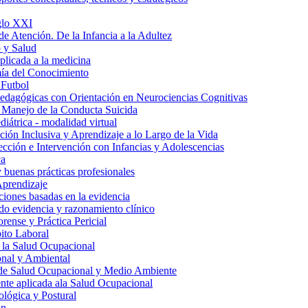
iglo XXI
de Atención. De la Infancia a la Adultez
 y Salud
aplicada a la medicina
ía del Conocimiento
 Futbol
edagógicas con Orientación en Neurociencias Cognitivas
 Manejo de la Conducta Suicida
iátrica - modalidad virtual
ión Inclusiva y Aprendizaje a lo Largo de la Vida
tección e Intervención con Infancias y Adolescencias
ca
y buenas prácticas profesionales
Aprendizaje
ciones basadas en la evidencia
do evidencia y razonamiento clínico
rense y Práctica Pericial
ito Laboral
 la Salud Ocupacional
nal y Ambiental
 de Salud Ocupacional y Medio Ambiente
te aplicada ala Salud Ocupacional
lógica y Postural
ón