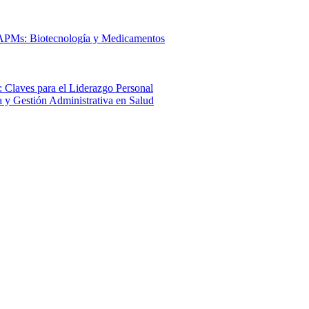
 APMs: Biotecnología y Medicamentos
 Claves para el Liderazgo Personal
a y Gestión Administrativa en Salud