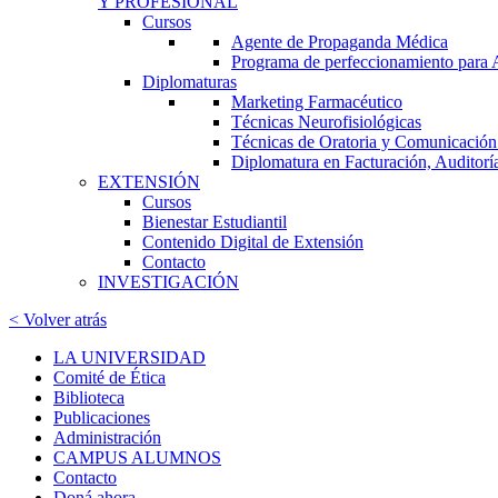
Y PROFESIONAL
Cursos
Agente de Propaganda Médica
Programa de perfeccionamiento para
Diplomaturas
Marketing Farmacéutico
Técnicas Neurofisiológicas
Técnicas de Oratoria y Comunicación:
Diplomatura en Facturación, Auditorí
EXTENSIÓN
Cursos
Bienestar Estudiantil
Contenido Digital de Extensión
Contacto
INVESTIGACIÓN
< Volver atrás
LA UNIVERSIDAD
Comité de Ética
Biblioteca
Publicaciones
Administración
CAMPUS ALUMNOS
Contacto
Doná ahora