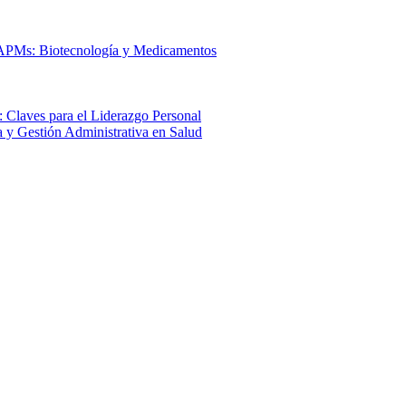
 APMs: Biotecnología y Medicamentos
 Claves para el Liderazgo Personal
a y Gestión Administrativa en Salud