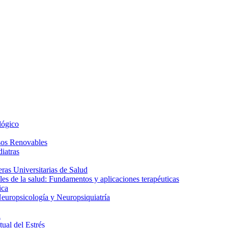
lógico
sos Renovables
iatras
as Universitarias de Salud
es de la salud: Fundamentos y aplicaciones terapéuticas
ica
europsicología y Neuropsiquiatría
a
ual del Estrés