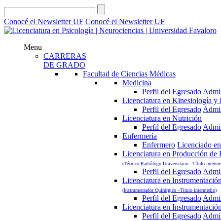
Conocé el Newsletter UF
Conocé el Newsletter UF
Menu
CARRERAS
DE GRADO
Facultad de Ciencias Médicas
Medicina
Perfil del Egresado
Admi
Licenciatura en Kinesiología y F
Perfil del Egresado
Admi
Licenciatura en Nutrición
Perfil del Egresado
Admi
Enfermería
Enfermero
Licenciado en
Licenciatura en Producción de
(Técnico Radiólogo Universitario –Título interme
Perfil del Egresado
Admi
Licenciatura en Instrumentació
(Instrumentador Quirúrgico –Título intermedio)
Perfil del Egresado
Admi
Licenciatura en Instrumentació
Perfil del Egresado
Admi