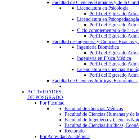
Facultad de Ciencias Humanas y de la Cond
Licenciatura en Psicología
Perfil del Egresado
Admi
Licenciatura en Psicopedagogía
Perfil del Egresado
Admi
Ciclo complementario de Lic. 
Perfil del Egresado
Admi
Facultad de Ingeniería y Ciencias Exactas y
Ingeniería Biomédica
Perfil del Egresado
Admi
Ingeniería en Física Médica
Perfil del Egresado
Admi
Licenciatura en Ciencias Bioló
Perfil del Egresado
Admi
Facultad de Ciencias Jurídicas, Económicas 
ACTIVIDADES
DE POSGRADO
Por Facultad
Facultad de Ciencias Médicas
Facultad de Ciencias Humanas y de l
Facultad de Ingeniería y Ciencias Nat
Facultad de Ciencias Jurídicas, Econó
Rectorado
Por Actividad Académica