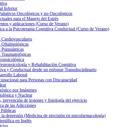
tiva
l Inferior
Paliativos Oncológicos y no Oncológicos
tuales para el Manejo del Estrés
entos y aplicaciones (Curso de Verano)
ica a la Psicoterapia Cognitiva Conductual (Curso de Verano)
 Cardiovasculares
s Oftalmológicas
Psiquiátricas
s Traumatológicas
ropsicológica
europsicología y Rehabilitación Cognitiva
iva y Conductual desde un enfoque Transdisciplinario
arrollo Laboral
cupacional para Personas con Discapacidad
lear
nóstico por Imágenes
iológica y Nuclear
 prevención de lesiones y fisiología del ejercicio
ca de las Adicciones
 Públicas
la depresión (Medicina de precisión en psicofarmacología)
entífica en Inglés
icios