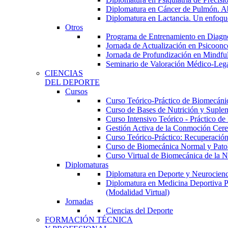
Diplomatura en Cáncer de Pulmón. Abor
Diplomatura en Lactancia. Un enfoque
Otros
Programa de Entrenamiento en Diagnóst
Jornada de Actualización en Psicoonc
Jornada de Profundización en Mindfuln
Seminario de Valoración Médico-Leg
CIENCIAS
DEL DEPORTE
Cursos
Curso Teórico-Práctico de Biomecánica
Curso de Bases de Nutrición y Suplem
Curso Intensivo Teórico - Práctico d
Gestión Activa de la Conmoción Cereb
Curso Teórico-Práctico: Recuperación
Curso de Biomecánica Normal y Patoló
Curso Virtual de Biomecánica de la N
Diplomaturas
Diplomatura en Deporte y Neurocienci
Diplomatura en Medicina Deportiva P
(Modalidad Virtual)
Jornadas
Ciencias del Deporte
FORMACIÓN TÉCNICA