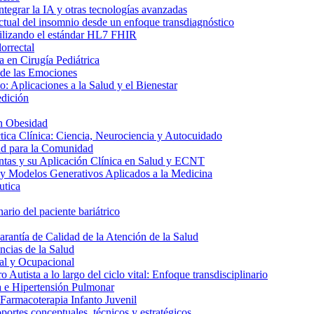
ntegrar la IA y otras tecnologías avanzadas
ctual del insomnio desde un enfoque transdiagnóstico
utilizando el estándar HL7 FHIR
orrectal
 en Cirugía Pediátrica
 de las Emociones
: Aplicaciones a la Salud y el Bienestar
edición
n Obesidad
tica Clínica: Ciencia, Neurociencia y Autocuidado
ud para la Comunidad
ntas y su Aplicación Clínica en Salud y ECNT
y Modelos Generativos Aplicados a la Medicina
utica
ario del paciente bariátrico
rantía de Calidad de la Atención de la Salud
ncias de la Salud
al y Ocupacional
 Autista a lo largo del ciclo vital: Enfoque transdisciplinario
a e Hipertensión Pulmonar
 Farmacoterapia Infanto Juvenil
ortes conceptuales, técnicos y estratégicos