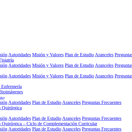
sión
Autoridades
Misión y Valores
Plan de Estudio
Aranceles
Pregunta
isiatría
sión
Autoridades
Misión y Valores
Plan de Estudio
Aranceles
Pregunta
sión
Autoridades
Misión y Valores
Plan de Estudio
Aranceles
Pregunta
 Enfermería
 Bioimágenes
dio)
sión
Autoridades
Plan de Estudio
Aranceles
Preguntas Frecuentes
n Quirúrgica
sión
Autoridades
Plan de Estudio
Aranceles
Preguntas Frecuentes
n Quirúrgica – Ciclo de Complementación Curricular
sión
Autoridades
Plan de Estudio
Aranceles
Preguntas Frecuentes