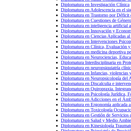
Diplomatura en Investigación Clínica
Diplomatura en Adolescencia en el s
Diplomatura en Trastorno por Déficit 
Diplomatura en Cuestiones de Género
Diplomatura en inteligencia artificial 
Diplomatura en Innovación y Econom
Diplomatura en Ciencias Aplicadas al
Diplomatura en Intervenciones Psicop
Diplomatura en Clínica, Evaluación y
Diplomatura en medicina deportiva ped
Diplomatura en Neurociencias, Educac
Diplomatura Interdisciplinaria en Pro
Diplomatura en neuropsiquiatría clíni
Diplomatura en Infancias, violencias 
Diplomatura en Neuropsicología del 
Diplomatura en Discalculia e interven
Diplomatura en Quiropraxia. Integran
Diplomatura en Psicología Jurídica, Fo
Diplomatura en Adicciones en el Ámb
Diplomatura en Ergonomía aplicada a
Diplomatura en Toxicología Ocupacio
Diplomatura en Gestión de Servicios
Diplomatura en Salud y Medio Ambien
Diplomatura en Kinesiología Traumato
Diplomatura en Psiquiatría de Precisi