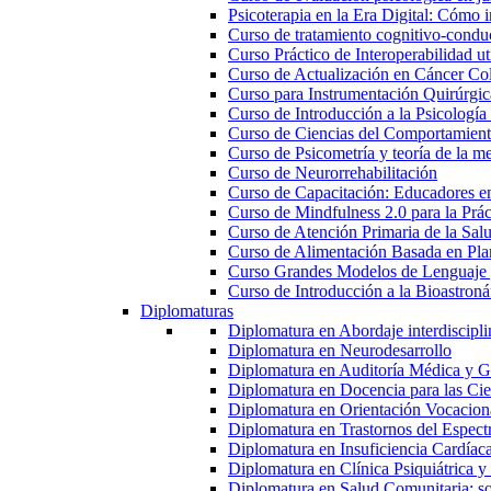
Psicoterapia en la Era Digital: Cómo i
Curso de tratamiento cognitivo-condu
Curso Práctico de Interoperabilidad 
Curso de Actualización en Cáncer Col
Curso para Instrumentación Quirúrgica
Curso de Introducción a la Psicología
Curso de Ciencias del Comportamiento
Curso de Psicometría y teoría de la m
Curso de Neurorrehabilitación
Curso de Capacitación: Educadores e
Curso de Mindfulness 2.0 para la Prác
Curso de Atención Primaria de la Sal
Curso de Alimentación Basada en Pla
Curso Grandes Modelos de Lenguaje 
Curso de Introducción a la Bioastroná
Diplomaturas
Diplomatura en Abordaje interdisciplin
Diplomatura en Neurodesarrollo
Diplomatura en Auditoría Médica y Ga
Diplomatura en Docencia para las Cie
Diplomatura en Orientación Vocacion
Diplomatura en Trastornos del Espectro
Diplomatura en Insuficiencia Cardíac
Diplomatura en Clínica Psiquiátrica y
Diplomatura en Salud Comunitaria: sop