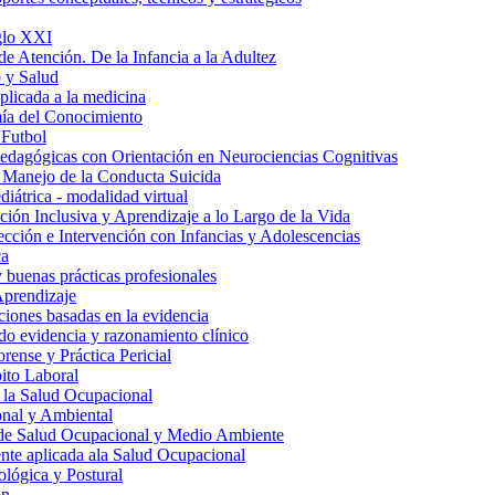
iglo XXI
de Atención. De la Infancia a la Adultez
 y Salud
aplicada a la medicina
ía del Conocimiento
 Futbol
edagógicas con Orientación en Neurociencias Cognitivas
 Manejo de la Conducta Suicida
iátrica - modalidad virtual
ión Inclusiva y Aprendizaje a lo Largo de la Vida
tección e Intervención con Infancias y Adolescencias
ca
y buenas prácticas profesionales
Aprendizaje
ciones basadas en la evidencia
do evidencia y razonamiento clínico
rense y Práctica Pericial
ito Laboral
 la Salud Ocupacional
nal y Ambiental
 de Salud Ocupacional y Medio Ambiente
te aplicada ala Salud Ocupacional
lógica y Postural
ón