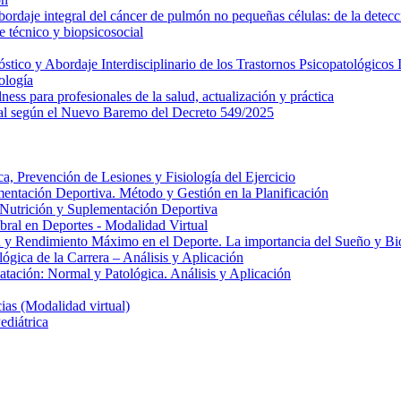
daje integral del cáncer de pulmón no pequeñas células: de la detecci
 técnico y biopsicosocial
ico y Abordaje Interdisciplinario de los Trastornos Psicopatológicos I
ología
ess para profesionales de la salud, actualización y práctica
al según el Nuevo Baremo del Decreto 549/2025
, Prevención de Lesiones y Fisiología del Ejercicio
entación Deportiva. Método y Gestión en la Planificación
e Nutrición y Suplementación Deportiva
ral en Deportes - Modalidad Virtual
 y Rendimiento Máximo en el Deporte. La importancia del Sueño y Bio
gica de la Carrera – Análisis y Aplicación
atación: Normal y Patológica. Análisis y Aplicación
as (Modalidad virtual)
ediátrica