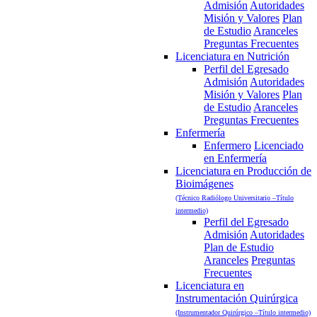
Admisión
Autoridades
Misión y Valores
Plan
de Estudio
Aranceles
Preguntas Frecuentes
Licenciatura en Nutrición
Perfil del Egresado
Admisión
Autoridades
Misión y Valores
Plan
de Estudio
Aranceles
Preguntas Frecuentes
Enfermería
Enfermero
Licenciado
en Enfermería
Licenciatura en Producción de
Bioimágenes
(Técnico Radiólogo Universitario –Título
intermedio)
Perfil del Egresado
Admisión
Autoridades
Plan de Estudio
Aranceles
Preguntas
Frecuentes
Licenciatura en
Instrumentación Quirúrgica
(Instrumentador Quirúrgico –Título intermedio)