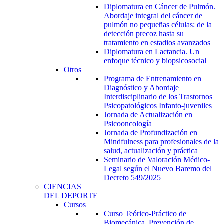
Diplomatura en Cáncer de Pulmón.
Abordaje integral del cáncer de
pulmón no pequeñas células: de la
detección precoz hasta su
tratamiento en estadios avanzados
Diplomatura en Lactancia. Un
enfoque técnico y biopsicosocial
Otros
Programa de Entrenamiento en
Diagnóstico y Abordaje
Interdisciplinario de los Trastornos
Psicopatológicos Infanto-juveniles
Jornada de Actualización en
Psicooncología
Jornada de Profundización en
Mindfulness para profesionales de la
salud, actualización y práctica
Seminario de Valoración Médico-
Legal según el Nuevo Baremo del
Decreto 549/2025
CIENCIAS
DEL DEPORTE
Cursos
Curso Teórico-Práctico de
Biomecánica, Prevención de