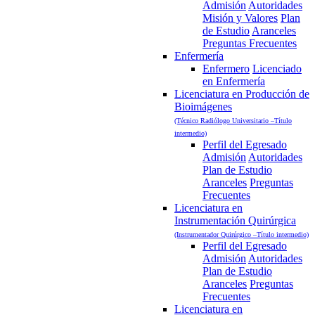
Admisión
Autoridades
Misión y Valores
Plan
de Estudio
Aranceles
Preguntas Frecuentes
Enfermería
Enfermero
Licenciado
en Enfermería
Licenciatura en Producción de
Bioimágenes
(Técnico Radiólogo Universitario –Título
intermedio)
Perfil del Egresado
Admisión
Autoridades
Plan de Estudio
Aranceles
Preguntas
Frecuentes
Licenciatura en
Instrumentación Quirúrgica
(Instrumentador Quirúrgico –Título intermedio)
Perfil del Egresado
Admisión
Autoridades
Plan de Estudio
Aranceles
Preguntas
Frecuentes
Licenciatura en