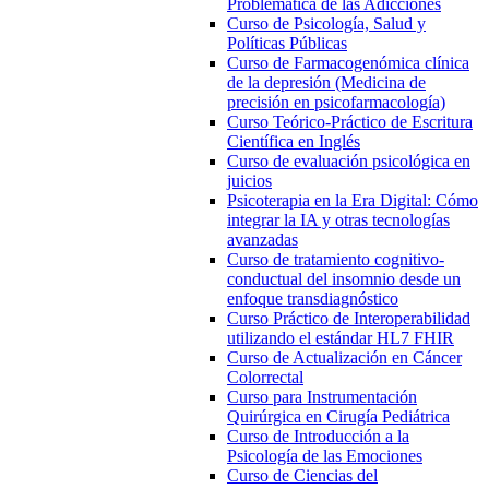
Problemática de las Adicciones
Curso de Psicología, Salud y
Políticas Públicas
Curso de Farmacogenómica clínica
de la depresión (Medicina de
precisión en psicofarmacología)
Curso Teórico-Práctico de Escritura
Científica en Inglés
Curso de evaluación psicológica en
juicios
Psicoterapia en la Era Digital: Cómo
integrar la IA y otras tecnologías
avanzadas
Curso de tratamiento cognitivo-
conductual del insomnio desde un
enfoque transdiagnóstico
Curso Práctico de Interoperabilidad
utilizando el estándar HL7 FHIR
Curso de Actualización en Cáncer
Colorrectal
Curso para Instrumentación
Quirúrgica en Cirugía Pediátrica
Curso de Introducción a la
Psicología de las Emociones
Curso de Ciencias del