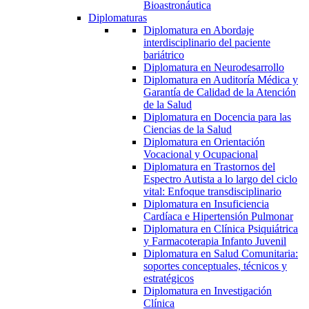
Bioastronáutica
Diplomaturas
Diplomatura en Abordaje
interdisciplinario del paciente
bariátrico
Diplomatura en Neurodesarrollo
Diplomatura en Auditoría Médica y
Garantía de Calidad de la Atención
de la Salud
Diplomatura en Docencia para las
Ciencias de la Salud
Diplomatura en Orientación
Vocacional y Ocupacional
Diplomatura en Trastornos del
Espectro Autista a lo largo del ciclo
vital: Enfoque transdisciplinario
Diplomatura en Insuficiencia
Cardíaca e Hipertensión Pulmonar
Diplomatura en Clínica Psiquiátrica
y Farmacoterapia Infanto Juvenil
Diplomatura en Salud Comunitaria:
soportes conceptuales, técnicos y
estratégicos
Diplomatura en Investigación
Clínica