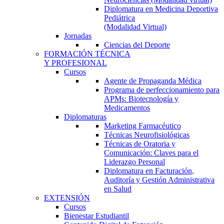
Diplomatura en Medicina Deportiva
Pediátrica
(Modalidad Virtual)
Jornadas
Ciencias del Deporte
FORMACIÓN TÉCNICA
Y PROFESIONAL
Cursos
Agente de Propaganda Médica
Programa de perfeccionamiento para
APMs: Biotecnología y
Medicamentos
Diplomaturas
Marketing Farmacéutico
Técnicas Neurofisiológicas
Técnicas de Oratoria y
Comunicación: Claves para el
Liderazgo Personal
Diplomatura en Facturación,
Auditoría y Gestión Administrativa
en Salud
EXTENSIÓN
Cursos
Bienestar Estudiantil