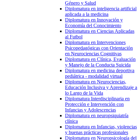
Género y Salud
Diplomatura en inteligencia artificial
aplicada a la medicina
Diplomatura en Innovación y
Economía del Conocimiento
Diplomatura en Ciencias Aplicadas
al Futbol
Diplomatura en Intervenciones
Psicopedagógicas con Orientación
en Neurociencias Cognitivas
Diplomatura en Clínica, Evaluación
y Manejo de la Conducta Suicida
Diplomatura en medicina deportiva
pediátrica - modalidad virtual
Diplomatura en Neurociencias,
Educación Inclusiva y Aprendizaje a
lo Largo de la Vida
Diplomatura Interdisciplinaria en
Protección e Intervención con
Infancias y Adolescencias
Diplomatura en neuropsiquiatría
clínica
Diplomatura en Infancias, violencias
y buenas prácticas profesionales
Diplomatura en Neuropsicología del