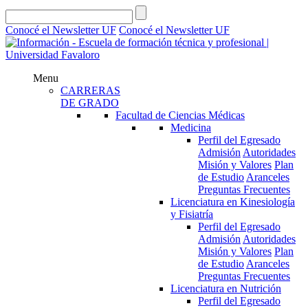
Conocé el Newsletter UF
Conocé el Newsletter UF
Menu
CARRERAS
DE GRADO
Facultad de Ciencias Médicas
Medicina
Perfil del Egresado
Admisión
Autoridades
Misión y Valores
Plan
de Estudio
Aranceles
Preguntas Frecuentes
Licenciatura en Kinesiología
y Fisiatría
Perfil del Egresado
Admisión
Autoridades
Misión y Valores
Plan
de Estudio
Aranceles
Preguntas Frecuentes
Licenciatura en Nutrición
Perfil del Egresado