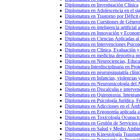
Diplomatura en Investigación Clínica
Diplomatura en Adolescencia en el s
Diplomatura en Trastorno por Déficit 
Diplomatura en Cuestiones de Género
Diplomatura en inteligencia artificial 
Diplomatura en Innovación y Econom
Diplomatura en Ciencias Aplicadas al
Diplomatura en Intervenciones Psicop
Diplomatura en Clínica, Evaluación y
Diplomatura en medicina deportiva ped
Diplomatura en Neurociencias, Educac
Diplomatura Interdisciplinaria en Pro
Diplomatura en neuropsiquiatría clíni
Diplomatura en Infancias, violencias 
Diplomatura en Neuropsicología del 
Diplomatura en Discalculia e interven
Diplomatura en Quiropraxia. Integran
Diplomatura en Psicología Jurídica, Fo
Diplomatura en Adicciones en el Ámb
Diplomatura en Ergonomía aplicada a
Diplomatura en Toxicología Ocupacio
Diplomatura en Gestión de Servicios
Diplomatura en Salud y Medio Ambien
Diplomatura en Kinesiología Traumato
Diplomatura en Psiquiatría de Precisi