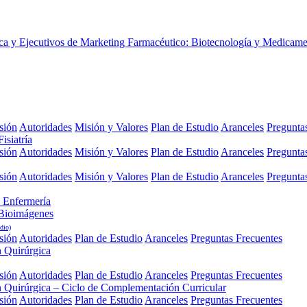
sión
Autoridades
Misión y Valores
Plan de Estudio
Aranceles
Pregunta
isiatría
sión
Autoridades
Misión y Valores
Plan de Estudio
Aranceles
Pregunta
sión
Autoridades
Misión y Valores
Plan de Estudio
Aranceles
Pregunta
 Enfermería
 Bioimágenes
dio)
sión
Autoridades
Plan de Estudio
Aranceles
Preguntas Frecuentes
n Quirúrgica
sión
Autoridades
Plan de Estudio
Aranceles
Preguntas Frecuentes
n Quirúrgica – Ciclo de Complementación Curricular
sión
Autoridades
Plan de Estudio
Aranceles
Preguntas Frecuentes