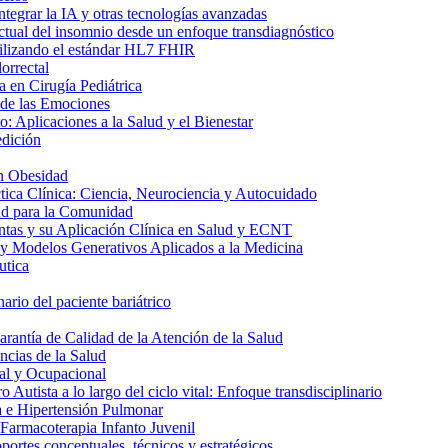
ntegrar la IA y otras tecnologías avanzadas
ctual del insomnio desde un enfoque transdiagnóstico
utilizando el estándar HL7 FHIR
orrectal
 en Cirugía Pediátrica
 de las Emociones
: Aplicaciones a la Salud y el Bienestar
edición
n Obesidad
tica Clínica: Ciencia, Neurociencia y Autocuidado
ud para la Comunidad
ntas y su Aplicación Clínica en Salud y ECNT
y Modelos Generativos Aplicados a la Medicina
utica
ario del paciente bariátrico
rantía de Calidad de la Atención de la Salud
ncias de la Salud
al y Ocupacional
 Autista a lo largo del ciclo vital: Enfoque transdisciplinario
a e Hipertensión Pulmonar
 Farmacoterapia Infanto Juvenil
ortes conceptuales, técnicos y estratégicos