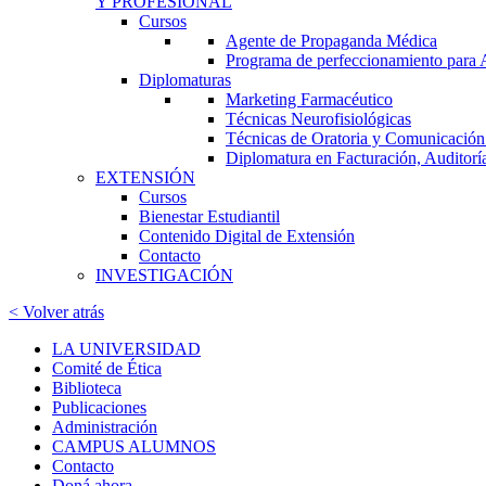
Y PROFESIONAL
Cursos
Agente de Propaganda Médica
Programa de perfeccionamiento para
Diplomaturas
Marketing Farmacéutico
Técnicas Neurofisiológicas
Técnicas de Oratoria y Comunicación:
Diplomatura en Facturación, Auditorí
EXTENSIÓN
Cursos
Bienestar Estudiantil
Contenido Digital de Extensión
Contacto
INVESTIGACIÓN
< Volver atrás
LA UNIVERSIDAD
Comité de Ética
Biblioteca
Publicaciones
Administración
CAMPUS ALUMNOS
Contacto
Doná ahora