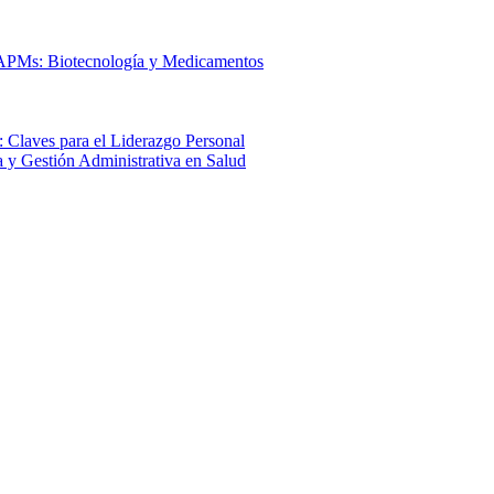
 APMs: Biotecnología y Medicamentos
 Claves para el Liderazgo Personal
a y Gestión Administrativa en Salud