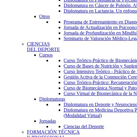
Diplomatura en Cáncer de Pulmón. Abor
Diplomatura en Lactancia. Un enfoque
Otros
Programa de Entrenamiento en Diagnóst
Jornada de Actualización en Psicoonc
Jornada de Profundización en Mindfuln
Seminario de Valoración Médico-Leg
CIENCIAS
DEL DEPORTE
Cursos
Curso Teórico-Práctico de Biomecánica
Curso de Bases de Nutrición y Suplem
Curso Intensivo Teórico - Práctico d
Gestión Activa de la Conmoción Cereb
Curso Teórico-Práctico: Recuperación
Curso de Biomecánica Normal y Patoló
Curso Virtual de Biomecánica de la N
Diplomaturas
Diplomatura en Deporte y Neurocienci
Diplomatura en Medicina Deportiva P
(Modalidad Virtual)
Jornadas
Ciencias del Deporte
FORMACIÓN TÉCNICA