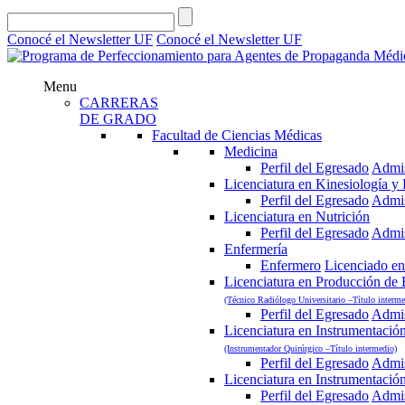
Conocé el Newsletter UF
Conocé el Newsletter UF
Menu
CARRERAS
DE GRADO
Facultad de Ciencias Médicas
Medicina
Perfil del Egresado
Admi
Licenciatura en Kinesiología y F
Perfil del Egresado
Admi
Licenciatura en Nutrición
Perfil del Egresado
Admi
Enfermería
Enfermero
Licenciado en
Licenciatura en Producción de
(Técnico Radiólogo Universitario –Título interme
Perfil del Egresado
Admi
Licenciatura en Instrumentació
(Instrumentador Quirúrgico –Título intermedio)
Perfil del Egresado
Admi
Licenciatura en Instrumentació
Perfil del Egresado
Admi