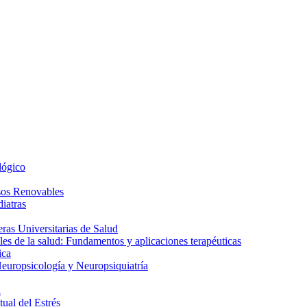
lógico
sos Renovables
iatras
as Universitarias de Salud
es de la salud: Fundamentos y aplicaciones terapéuticas
ica
europsicología y Neuropsiquiatría
a
ual del Estrés