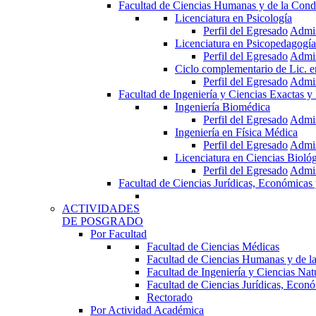
Facultad de Ciencias Humanas y de la Cond
Licenciatura en Psicología
Perfil del Egresado
Admi
Licenciatura en Psicopedagogía
Perfil del Egresado
Admi
Ciclo complementario de Lic. 
Perfil del Egresado
Admi
Facultad de Ingeniería y Ciencias Exactas y
Ingeniería Biomédica
Perfil del Egresado
Admi
Ingeniería en Física Médica
Perfil del Egresado
Admi
Licenciatura en Ciencias Bioló
Perfil del Egresado
Admi
Facultad de Ciencias Jurídicas, Económicas 
ACTIVIDADES
DE POSGRADO
Por Facultad
Facultad de Ciencias Médicas
Facultad de Ciencias Humanas y de l
Facultad de Ingeniería y Ciencias Nat
Facultad de Ciencias Jurídicas, Econó
Rectorado
Por Actividad Académica