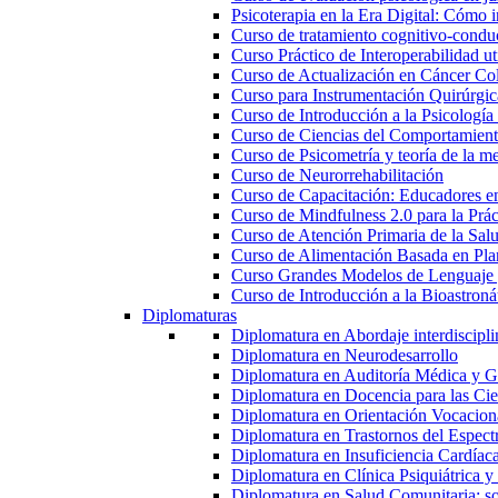
Psicoterapia en la Era Digital: Cómo i
Curso de tratamiento cognitivo-condu
Curso Práctico de Interoperabilidad 
Curso de Actualización en Cáncer Col
Curso para Instrumentación Quirúrgica
Curso de Introducción a la Psicología
Curso de Ciencias del Comportamiento
Curso de Psicometría y teoría de la m
Curso de Neurorrehabilitación
Curso de Capacitación: Educadores e
Curso de Mindfulness 2.0 para la Prác
Curso de Atención Primaria de la Sal
Curso de Alimentación Basada en Pla
Curso Grandes Modelos de Lenguaje 
Curso de Introducción a la Bioastroná
Diplomaturas
Diplomatura en Abordaje interdisciplin
Diplomatura en Neurodesarrollo
Diplomatura en Auditoría Médica y Ga
Diplomatura en Docencia para las Cie
Diplomatura en Orientación Vocacion
Diplomatura en Trastornos del Espectro
Diplomatura en Insuficiencia Cardíac
Diplomatura en Clínica Psiquiátrica y
Diplomatura en Salud Comunitaria: sop