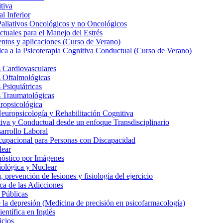
tiva
l Inferior
Paliativos Oncológicos y no Oncológicos
tuales para el Manejo del Estrés
entos y aplicaciones (Curso de Verano)
ica a la Psicoterapia Cognitiva Conductual (Curso de Verano)
 Cardiovasculares
s Oftalmológicas
Psiquiátricas
s Traumatológicas
ropsicológica
europsicología y Rehabilitación Cognitiva
iva y Conductual desde un enfoque Transdisciplinario
arrollo Laboral
cupacional para Personas con Discapacidad
lear
nóstico por Imágenes
iológica y Nuclear
 prevención de lesiones y fisiología del ejercicio
ca de las Adicciones
 Públicas
la depresión (Medicina de precisión en psicofarmacología)
entífica en Inglés
icios