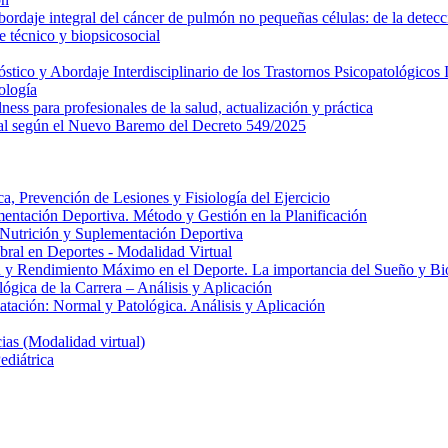
daje integral del cáncer de pulmón no pequeñas células: de la detecci
 técnico y biopsicosocial
ico y Abordaje Interdisciplinario de los Trastornos Psicopatológicos I
ología
ess para profesionales de la salud, actualización y práctica
al según el Nuevo Baremo del Decreto 549/2025
, Prevención de Lesiones y Fisiología del Ejercicio
entación Deportiva. Método y Gestión en la Planificación
e Nutrición y Suplementación Deportiva
ral en Deportes - Modalidad Virtual
 y Rendimiento Máximo en el Deporte. La importancia del Sueño y Bio
gica de la Carrera – Análisis y Aplicación
atación: Normal y Patológica. Análisis y Aplicación
as (Modalidad virtual)
ediátrica