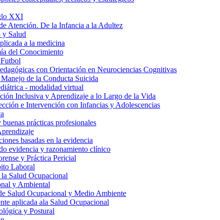
iglo XXI
de Atención. De la Infancia a la Adultez
 y Salud
aplicada a la medicina
ía del Conocimiento
 Futbol
edagógicas con Orientación en Neurociencias Cognitivas
 Manejo de la Conducta Suicida
iátrica - modalidad virtual
ión Inclusiva y Aprendizaje a lo Largo de la Vida
tección e Intervención con Infancias y Adolescencias
ca
y buenas prácticas profesionales
Aprendizaje
ciones basadas en la evidencia
do evidencia y razonamiento clínico
rense y Práctica Pericial
ito Laboral
 la Salud Ocupacional
nal y Ambiental
 de Salud Ocupacional y Medio Ambiente
te aplicada ala Salud Ocupacional
lógica y Postural
ón