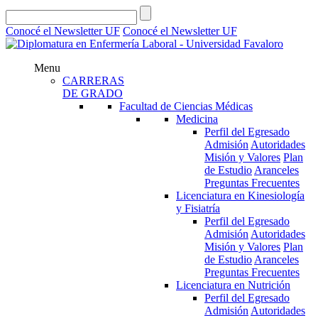
Conocé el Newsletter UF
Conocé el Newsletter UF
Menu
CARRERAS
DE GRADO
Facultad de Ciencias Médicas
Medicina
Perfil del Egresado
Admisión
Autoridades
Misión y Valores
Plan
de Estudio
Aranceles
Preguntas Frecuentes
Licenciatura en Kinesiología
y Fisiatría
Perfil del Egresado
Admisión
Autoridades
Misión y Valores
Plan
de Estudio
Aranceles
Preguntas Frecuentes
Licenciatura en Nutrición
Perfil del Egresado
Admisión
Autoridades