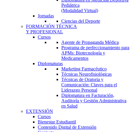
Pediátrica
(Modalidad Virtual)
Jornadas
Ciencias del Deporte
FORMACIÓN TÉCNICA
Y PROFESIONAL
Cursos
Agente de Propaganda Médica
Programa de perfeccionamiento para
APMs: Biotecnología y
Medicamentos
Diplomaturas
Marketing Farmacéutico
Técnicas Neurofisiológicas
Técnicas de Oratoria y
Comunicación: Claves para el
Liderazgo Personal
Diplomatura en Facturación,
Auditoría y Gestión Administrativa
en Salud
EXTENSIÓN
Cursos
Bienestar Estudiantil
Contenido Digital de Extensión