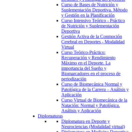
Curso de Bases de Nutrición y
Suplementación Deportiva. Método
y Gestión en la Planificación
Curso Intensivo Teórico - Práctico
de Nutrición y Suplementación
Deportiva
Gestión Activa de la Conmoción
Cerebral en Deportes - Modalidad
Virtual
Curso Teórico-Práctico:
Recuperación y Rendimiento
Máximo en el Deporte. La
importancia del Sueño y
Biomarcadores en el proceso de
periodización
Curso de Biomecánica Normal y
Patológica de la Carrera – Análisis y
Aplicación
Curso Virtual de Biomecánica de la
Natación: Normal y Patológica.
Análisis y Aplicación
Diplomaturas
Diplomatura en Deporte y
Neurociencias (Modalidad virtual)
Diplomatura en Medicina Deportiva