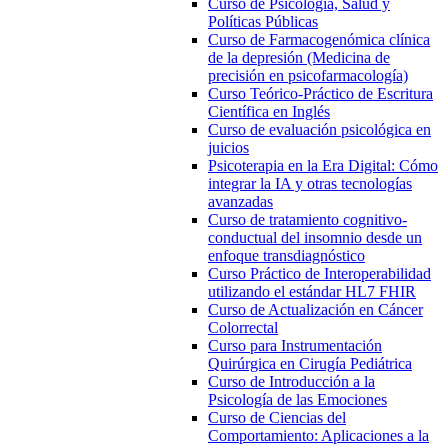
Curso de Psicología, Salud y
Políticas Públicas
Curso de Farmacogenómica clínica
de la depresión (Medicina de
precisión en psicofarmacología)
Curso Teórico-Práctico de Escritura
Científica en Inglés
Curso de evaluación psicológica en
juicios
Psicoterapia en la Era Digital: Cómo
integrar la IA y otras tecnologías
avanzadas
Curso de tratamiento cognitivo-
conductual del insomnio desde un
enfoque transdiagnóstico
Curso Práctico de Interoperabilidad
utilizando el estándar HL7 FHIR
Curso de Actualización en Cáncer
Colorrectal
Curso para Instrumentación
Quirúrgica en Cirugía Pediátrica
Curso de Introducción a la
Psicología de las Emociones
Curso de Ciencias del
Comportamiento: Aplicaciones a la