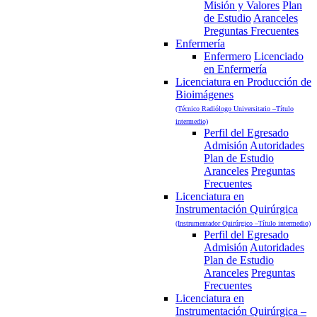
Misión y Valores
Plan
de Estudio
Aranceles
Preguntas Frecuentes
Enfermería
Enfermero
Licenciado
en Enfermería
Licenciatura en Producción de
Bioimágenes
(Técnico Radiólogo Universitario –Título
intermedio)
Perfil del Egresado
Admisión
Autoridades
Plan de Estudio
Aranceles
Preguntas
Frecuentes
Licenciatura en
Instrumentación Quirúrgica
(Instrumentador Quirúrgico –Título intermedio)
Perfil del Egresado
Admisión
Autoridades
Plan de Estudio
Aranceles
Preguntas
Frecuentes
Licenciatura en
Instrumentación Quirúrgica –