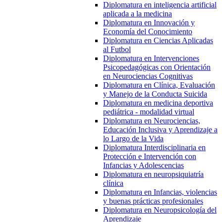
Diplomatura en inteligencia artificial
aplicada a la medicina
Diplomatura en Innovación y
Economía del Conocimiento
Diplomatura en Ciencias Aplicadas
al Futbol
Diplomatura en Intervenciones
Psicopedagógicas con Orientación
en Neurociencias Cognitivas
Diplomatura en Clínica, Evaluación
y Manejo de la Conducta Suicida
Diplomatura en medicina deportiva
pediátrica - modalidad virtual
Diplomatura en Neurociencias,
Educación Inclusiva y Aprendizaje a
lo Largo de la Vida
Diplomatura Interdisciplinaria en
Protección e Intervención con
Infancias y Adolescencias
Diplomatura en neuropsiquiatría
clínica
Diplomatura en Infancias, violencias
y buenas prácticas profesionales
Diplomatura en Neuropsicología del
Aprendizaje