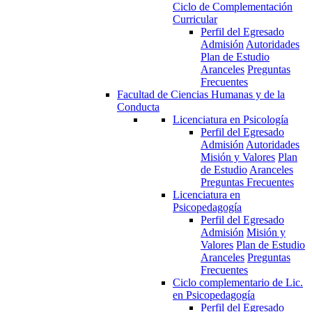
Ciclo de Complementación
Curricular
Perfil del Egresado
Admisión
Autoridades
Plan de Estudio
Aranceles
Preguntas
Frecuentes
Facultad de Ciencias Humanas y de la
Conducta
Licenciatura en Psicología
Perfil del Egresado
Admisión
Autoridades
Misión y Valores
Plan
de Estudio
Aranceles
Preguntas Frecuentes
Licenciatura en
Psicopedagogía
Perfil del Egresado
Admisión
Misión y
Valores
Plan de Estudio
Aranceles
Preguntas
Frecuentes
Ciclo complementario de Lic.
en Psicopedagogía
Perfil del Egresado