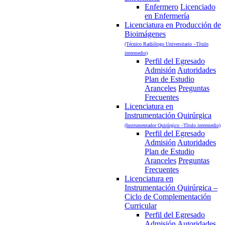
Enfermero
Licenciado
en Enfermería
Licenciatura en Producción de
Bioimágenes
(Técnico Radiólogo Universitario –Título
intermedio)
Perfil del Egresado
Admisión
Autoridades
Plan de Estudio
Aranceles
Preguntas
Frecuentes
Licenciatura en
Instrumentación Quirúrgica
(Instrumentador Quirúrgico –Título intermedio)
Perfil del Egresado
Admisión
Autoridades
Plan de Estudio
Aranceles
Preguntas
Frecuentes
Licenciatura en
Instrumentación Quirúrgica –
Ciclo de Complementación
Curricular
Perfil del Egresado
Admisión
Autoridades