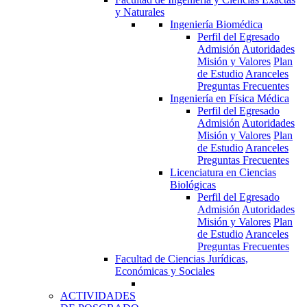
y Naturales
Ingeniería Biomédica
Perfil del Egresado
Admisión
Autoridades
Misión y Valores
Plan
de Estudio
Aranceles
Preguntas Frecuentes
Ingeniería en Física Médica
Perfil del Egresado
Admisión
Autoridades
Misión y Valores
Plan
de Estudio
Aranceles
Preguntas Frecuentes
Licenciatura en Ciencias
Biológicas
Perfil del Egresado
Admisión
Autoridades
Misión y Valores
Plan
de Estudio
Aranceles
Preguntas Frecuentes
Facultad de Ciencias Jurídicas,
Económicas y Sociales
ACTIVIDADES