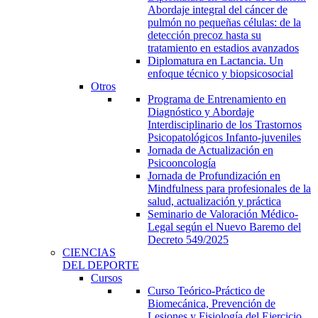
Abordaje integral del cáncer de
pulmón no pequeñas células: de la
detección precoz hasta su
tratamiento en estadios avanzados
Diplomatura en Lactancia. Un
enfoque técnico y biopsicosocial
Otros
Programa de Entrenamiento en
Diagnóstico y Abordaje
Interdisciplinario de los Trastornos
Psicopatológicos Infanto-juveniles
Jornada de Actualización en
Psicooncología
Jornada de Profundización en
Mindfulness para profesionales de la
salud, actualización y práctica
Seminario de Valoración Médico-
Legal según el Nuevo Baremo del
Decreto 549/2025
CIENCIAS
DEL DEPORTE
Cursos
Curso Teórico-Práctico de
Biomecánica, Prevención de
Lesiones y Fisiología del Ejercicio