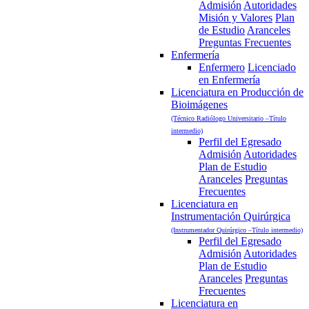
Admisión
Autoridades
Misión y Valores
Plan
de Estudio
Aranceles
Preguntas Frecuentes
Enfermería
Enfermero
Licenciado
en Enfermería
Licenciatura en Producción de
Bioimágenes
(Técnico Radiólogo Universitario –Título
intermedio)
Perfil del Egresado
Admisión
Autoridades
Plan de Estudio
Aranceles
Preguntas
Frecuentes
Licenciatura en
Instrumentación Quirúrgica
(Instrumentador Quirúrgico –Título intermedio)
Perfil del Egresado
Admisión
Autoridades
Plan de Estudio
Aranceles
Preguntas
Frecuentes
Licenciatura en