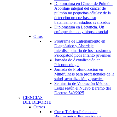
Diplomatura en Cáncer de Pulmón.
Abordaje integral del cáncer de
pulmón no pequeñas células: de la
detección precoz hasta su
tratamiento en estadios avanzados
Diplomatura en Lactancia. Un
enfoque técnico y biopsicosocial
Otros
Programa de Entrenamiento en
Diagnóstico y Abordaje
Interdisciplinario de los Trastornos
Psicopatológicos Infanto-juveniles
Jornada de Actualización en
Psicooncología
Jornada de Profundización en
Mindfulness para profesionales de la
salud, actualización y práctica
Seminario de Valoración Médico-
Legal según el Nuevo Baremo del
Decreto 549/2025
CIENCIAS
DEL DEPORTE
Cursos
Curso Teórico-Práctico de
Biomecánica, Prevención de