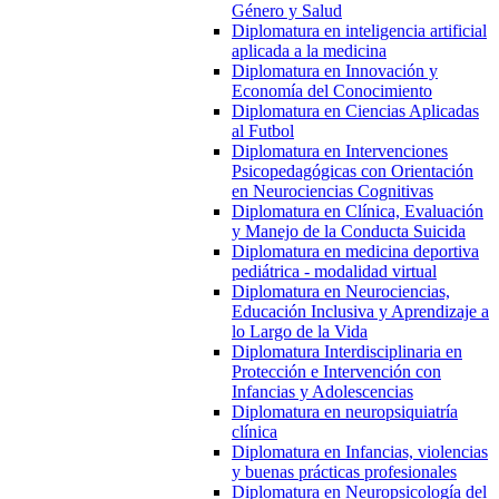
Género y Salud
Diplomatura en inteligencia artificial
aplicada a la medicina
Diplomatura en Innovación y
Economía del Conocimiento
Diplomatura en Ciencias Aplicadas
al Futbol
Diplomatura en Intervenciones
Psicopedagógicas con Orientación
en Neurociencias Cognitivas
Diplomatura en Clínica, Evaluación
y Manejo de la Conducta Suicida
Diplomatura en medicina deportiva
pediátrica - modalidad virtual
Diplomatura en Neurociencias,
Educación Inclusiva y Aprendizaje a
lo Largo de la Vida
Diplomatura Interdisciplinaria en
Protección e Intervención con
Infancias y Adolescencias
Diplomatura en neuropsiquiatría
clínica
Diplomatura en Infancias, violencias
y buenas prácticas profesionales
Diplomatura en Neuropsicología del