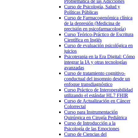
Problemática de las Adicciones
Curso de Psicología, Salud y
Políticas Públicas
Curso de Farmacogenómica clínica
de la depresión (Medicina de
precisión en psicofarmacología)
Curso Teórico-Práctico de Escritura
Científica en Inglés
Curso de evaluación psicológica en
juicios
Psicoterapia en la Era Digital: Cómo
integrar la IA y otras tecnologías
avanzadas
Curso de tratamiento cognitivo-
conductual del insomnio desde un
enfoque transdiagnóstico
Curso Práctico de Interoperabilidad
utilizando el estándar HL7 FHIR
Curso de Actualización en Cáncer
Colorrectal
Curso para Instrumentación
Quirúrgica en Cirugía Pediátrica
Curso de Introducción a la
Psicología de las Emociones
Curso de Ciencias del