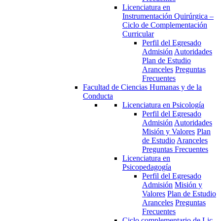
Licenciatura en
Instrumentación Quirúrgica –
Ciclo de Complementación
Curricular
Perfil del Egresado
Admisión
Autoridades
Plan de Estudio
Aranceles
Preguntas
Frecuentes
Facultad de Ciencias Humanas y de la
Conducta
Licenciatura en Psicología
Perfil del Egresado
Admisión
Autoridades
Misión y Valores
Plan
de Estudio
Aranceles
Preguntas Frecuentes
Licenciatura en
Psicopedagogía
Perfil del Egresado
Admisión
Misión y
Valores
Plan de Estudio
Aranceles
Preguntas
Frecuentes
Ciclo complementario de Lic.