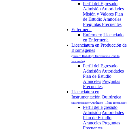
Perfil del Egresado
Admisión
Autoridades
Misión y Valores
Plan
de Estudio
Aranceles
Preguntas Frecuentes
Enfermería
Enfermero
Licenciado
en Enfermería
Licenciatura en Producción de
Bioimágenes
(Técnico Radiólogo Universitario –Título
intermedio)
Perfil del Egresado
Admisión
Autoridades
Plan de Estudio
Aranceles
Preguntas
Frecuentes
Licenciatura en
Instrumentación Quirúrgica
(Instrumentador Quirúrgico –Título intermedio)
Perfil del Egresado
Admisión
Autoridades
Plan de Estudio
Aranceles
Preguntas
Frecuentes