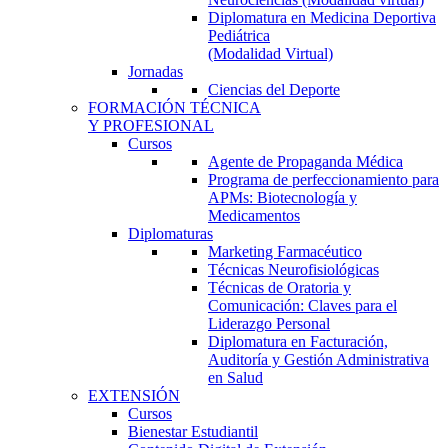
Diplomatura en Medicina Deportiva
Pediátrica
(Modalidad Virtual)
Jornadas
Ciencias del Deporte
FORMACIÓN TÉCNICA
Y PROFESIONAL
Cursos
Agente de Propaganda Médica
Programa de perfeccionamiento para
APMs: Biotecnología y
Medicamentos
Diplomaturas
Marketing Farmacéutico
Técnicas Neurofisiológicas
Técnicas de Oratoria y
Comunicación: Claves para el
Liderazgo Personal
Diplomatura en Facturación,
Auditoría y Gestión Administrativa
en Salud
EXTENSIÓN
Cursos
Bienestar Estudiantil