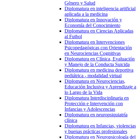
Género y Salud
Diplomatura en inteligencia artificial
aplicada a la medicina
Diplomatura en Innovación y
Economía del Conocimiento
Diplomatura en Ciencias Aplicadas
al Futbol
Diplomatura en Intervenciones
Psicopedagógicas con Orientación
en Neurociencias Cognitivas
Diplomatura en Clínica, Evaluación
y Manejo de la Conducta Suicida
Diplomatura en medicina deportiva
pediátrica - modalidad virtual
Diplomatura en Neurociencias,
Educación Inclusiva y Aprendizaje a
lo Largo de la Vida
Diplomatura Interdisciplinaria en
Protección e Intervención con
Infancias y Adolescencias
Diplomatura en neuropsiquiatría
clínica
Diplomatura en Infancias, violencias
y buenas prácticas profesionales
Diplomatura en Neuropsicología del