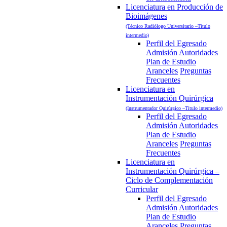
Licenciatura en Producción de
Bioimágenes
(Técnico Radiólogo Universitario –Título
intermedio)
Perfil del Egresado
Admisión
Autoridades
Plan de Estudio
Aranceles
Preguntas
Frecuentes
Licenciatura en
Instrumentación Quirúrgica
(Instrumentador Quirúrgico –Título intermedio)
Perfil del Egresado
Admisión
Autoridades
Plan de Estudio
Aranceles
Preguntas
Frecuentes
Licenciatura en
Instrumentación Quirúrgica –
Ciclo de Complementación
Curricular
Perfil del Egresado
Admisión
Autoridades
Plan de Estudio
Aranceles
Preguntas