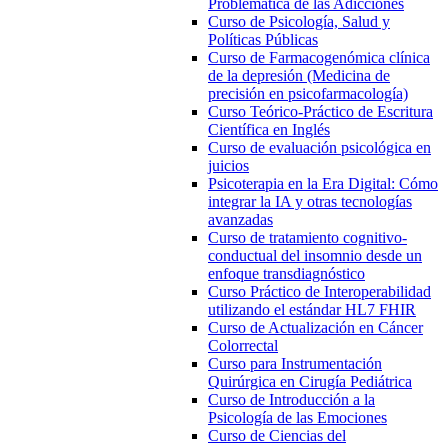
Problemática de las Adicciones
Curso de Psicología, Salud y
Políticas Públicas
Curso de Farmacogenómica clínica
de la depresión (Medicina de
precisión en psicofarmacología)
Curso Teórico-Práctico de Escritura
Científica en Inglés
Curso de evaluación psicológica en
juicios
Psicoterapia en la Era Digital: Cómo
integrar la IA y otras tecnologías
avanzadas
Curso de tratamiento cognitivo-
conductual del insomnio desde un
enfoque transdiagnóstico
Curso Práctico de Interoperabilidad
utilizando el estándar HL7 FHIR
Curso de Actualización en Cáncer
Colorrectal
Curso para Instrumentación
Quirúrgica en Cirugía Pediátrica
Curso de Introducción a la
Psicología de las Emociones
Curso de Ciencias del