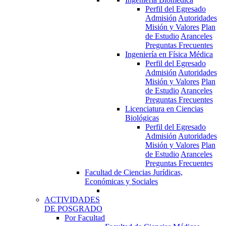
Perfil del Egresado
Admisión
Autoridades
Misión y Valores
Plan
de Estudio
Aranceles
Preguntas Frecuentes
Ingeniería en Física Médica
Perfil del Egresado
Admisión
Autoridades
Misión y Valores
Plan
de Estudio
Aranceles
Preguntas Frecuentes
Licenciatura en Ciencias
Biológicas
Perfil del Egresado
Admisión
Autoridades
Misión y Valores
Plan
de Estudio
Aranceles
Preguntas Frecuentes
Facultad de Ciencias Jurídicas,
Económicas y Sociales
ACTIVIDADES
DE POSGRADO
Por Facultad