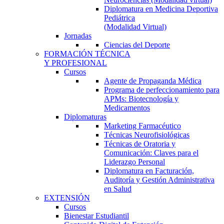
Diplomatura en Medicina Deportiva
Pediátrica
(Modalidad Virtual)
Jornadas
Ciencias del Deporte
FORMACIÓN TÉCNICA
Y PROFESIONAL
Cursos
Agente de Propaganda Médica
Programa de perfeccionamiento para
APMs: Biotecnología y
Medicamentos
Diplomaturas
Marketing Farmacéutico
Técnicas Neurofisiológicas
Técnicas de Oratoria y
Comunicación: Claves para el
Liderazgo Personal
Diplomatura en Facturación,
Auditoría y Gestión Administrativa
en Salud
EXTENSIÓN
Cursos
Bienestar Estudiantil