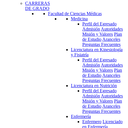
CARRERAS
DE GRADO
Facultad de Ciencias Médicas
Medicina
Perfil del Egresado
Admisión
Autoridades
Misión y Valores
Plan
de Estudio
Aranceles
Preguntas Frecuentes
Licenciatura en Kinesiología
y Fisiatría
Perfil del Egresado
Admisión
Autoridades
Misión y Valores
Plan
de Estudio
Aranceles
Preguntas Frecuentes
Licenciatura en Nutrición
Perfil del Egresado
Admisión
Autoridades
Misión y Valores
Plan
de Estudio
Aranceles
Preguntas Frecuentes
Enfermería
Enfermero
Licenciado
en Enfermería