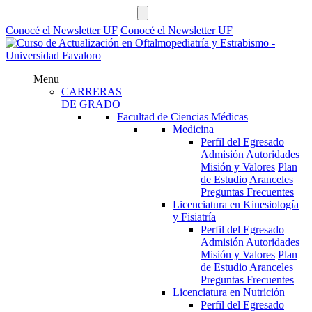
Conocé el Newsletter UF
Conocé el Newsletter UF
Menu
CARRERAS
DE GRADO
Facultad de Ciencias Médicas
Medicina
Perfil del Egresado
Admisión
Autoridades
Misión y Valores
Plan
de Estudio
Aranceles
Preguntas Frecuentes
Licenciatura en Kinesiología
y Fisiatría
Perfil del Egresado
Admisión
Autoridades
Misión y Valores
Plan
de Estudio
Aranceles
Preguntas Frecuentes
Licenciatura en Nutrición
Perfil del Egresado