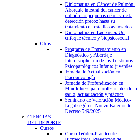
Diplomatura en Cáncer de Pulmón.
Abordaje integral del cáncer de
pulmón no pequeñas células: de la
detección precoz hasta su
tratamiento en estadios avanzados
Diplomatura en Lactancia. Un
enfoque técnico y biopsicosocial
Otros
Programa de Entrenamiento en
Diagnóstico y Abordaje
Interdisciplinario de los Trastornos
Psicopatológicos Infanto-juveniles
Jornada de Actualización en
Psicooncología
Jornada de Profundización en
Mindfulness para profesionales de la
salud, actualización y práctica
Seminario de Valoración Médico-
Legal según el Nuevo Baremo del
Decreto 549/2025
CIENCIAS
DEL DEPORTE
Cursos
Curso Teórico-Práctico de
Biomecánica, Prevención de