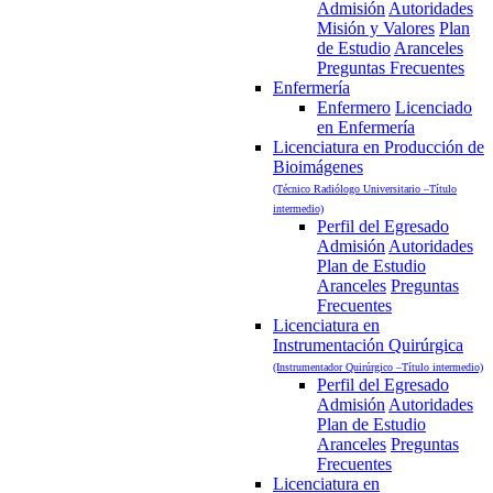
Admisión
Autoridades
Misión y Valores
Plan
de Estudio
Aranceles
Preguntas Frecuentes
Enfermería
Enfermero
Licenciado
en Enfermería
Licenciatura en Producción de
Bioimágenes
(Técnico Radiólogo Universitario –Título
intermedio)
Perfil del Egresado
Admisión
Autoridades
Plan de Estudio
Aranceles
Preguntas
Frecuentes
Licenciatura en
Instrumentación Quirúrgica
(Instrumentador Quirúrgico –Título intermedio)
Perfil del Egresado
Admisión
Autoridades
Plan de Estudio
Aranceles
Preguntas
Frecuentes
Licenciatura en