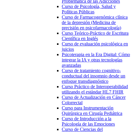
Problemática de las Adicciones
Curso de Psicología, Salud y
Políticas Públicas
Curso de Farmacogenómica clínica
de la depresión (Medicina de
precisión en psicofarmacología)
Curso Teórico-Práctico de Escritura
Científica en Inglés
Curso de evaluación psicológica en
juicios
Psicoterapia en la Era Digital: Cómo
integrar la IA y otras tecnologías
avanzadas
Curso de tratamiento cognitivo-
conductual del insomnio desde un
enfoque transdiagnóstico
Curso Práctico de Interoperabilidad
utilizando el estándar HL7 FHIR
Curso de Actualización en Cáncer
Colorrectal
Curso para Instrumentación
Quirúrgica en Cirugía Pediátrica
Curso de Introducción a la
Psicología de las Emociones
Curso de Ciencias del