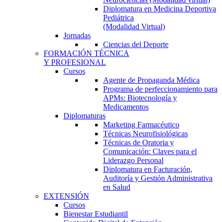
Diplomatura en Medicina Deportiva
Pediátrica
(Modalidad Virtual)
Jornadas
Ciencias del Deporte
FORMACIÓN TÉCNICA
Y PROFESIONAL
Cursos
Agente de Propaganda Médica
Programa de perfeccionamiento para
APMs: Biotecnología y
Medicamentos
Diplomaturas
Marketing Farmacéutico
Técnicas Neurofisiológicas
Técnicas de Oratoria y
Comunicación: Claves para el
Liderazgo Personal
Diplomatura en Facturación,
Auditoría y Gestión Administrativa
en Salud
EXTENSIÓN
Cursos
Bienestar Estudiantil