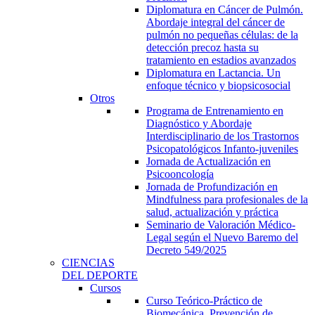
Diplomatura en Cáncer de Pulmón.
Abordaje integral del cáncer de
pulmón no pequeñas células: de la
detección precoz hasta su
tratamiento en estadios avanzados
Diplomatura en Lactancia. Un
enfoque técnico y biopsicosocial
Otros
Programa de Entrenamiento en
Diagnóstico y Abordaje
Interdisciplinario de los Trastornos
Psicopatológicos Infanto-juveniles
Jornada de Actualización en
Psicooncología
Jornada de Profundización en
Mindfulness para profesionales de la
salud, actualización y práctica
Seminario de Valoración Médico-
Legal según el Nuevo Baremo del
Decreto 549/2025
CIENCIAS
DEL DEPORTE
Cursos
Curso Teórico-Práctico de
Biomecánica, Prevención de