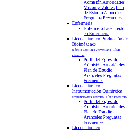
Admisión
Autoridades
Misión y Valores
Plan
de Estudio
Aranceles
Preguntas Frecuentes
Enfermería
Enfermero
Licenciado
en Enfermería
Licenciatura en Producción de
Bioimágenes
(Técnico Radiólogo Universitario –Título
intermedio)
Perfil del Egresado
Admisión
Autoridades
Plan de Estudio
Aranceles
Preguntas
Frecuentes
Licenciatura en
Instrumentación Quirúrgica
(Instrumentador Quirúrgico –Título intermedio)
Perfil del Egresado
Admisión
Autoridades
Plan de Estudio
Aranceles
Preguntas
Frecuentes
Licenciatura en