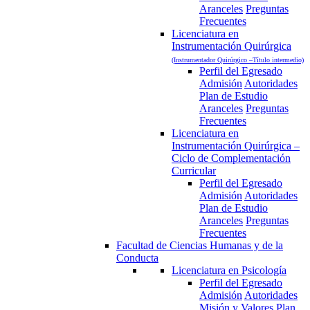
Aranceles
Preguntas
Frecuentes
Licenciatura en
Instrumentación Quirúrgica
(Instrumentador Quirúrgico –Título intermedio)
Perfil del Egresado
Admisión
Autoridades
Plan de Estudio
Aranceles
Preguntas
Frecuentes
Licenciatura en
Instrumentación Quirúrgica –
Ciclo de Complementación
Curricular
Perfil del Egresado
Admisión
Autoridades
Plan de Estudio
Aranceles
Preguntas
Frecuentes
Facultad de Ciencias Humanas y de la
Conducta
Licenciatura en Psicología
Perfil del Egresado
Admisión
Autoridades
Misión y Valores
Plan