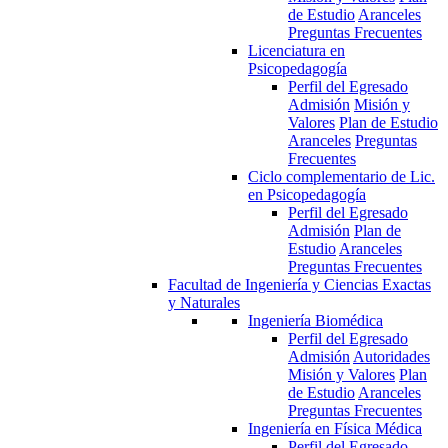
de Estudio
Aranceles
Preguntas Frecuentes
Licenciatura en
Psicopedagogía
Perfil del Egresado
Admisión
Misión y
Valores
Plan de Estudio
Aranceles
Preguntas
Frecuentes
Ciclo complementario de Lic.
en Psicopedagogía
Perfil del Egresado
Admisión
Plan de
Estudio
Aranceles
Preguntas Frecuentes
Facultad de Ingeniería y Ciencias Exactas
y Naturales
Ingeniería Biomédica
Perfil del Egresado
Admisión
Autoridades
Misión y Valores
Plan
de Estudio
Aranceles
Preguntas Frecuentes
Ingeniería en Física Médica
Perfil del Egresado