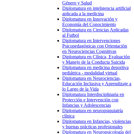
Género y Salud
Diplomatura en inteligencia artificial
aplicada a la medicina
Diplomatura en Innovación y
Economía del Conocimiento
Diplomatura en Ciencias Aplicadas
al Futbol
Diplomatura en Intervenciones
Psicopedagógicas con Orientación
en Neurociencias Cognitivas
Diplomatura en Clínica, Evaluación
y Manejo de la Conducta Suicida
Diplomatura en medicina deportiva
pediátrica - modalidad virtual
Diplomatura en Neurociencias,
Educación Inclusiva y Aprendizaje a
lo Largo de la Vida
Diplomatura Interdisciplinaria en
Protección e Intervención con
Infancias y Adolescencias
Diplomatura en neuropsiquiatría
clínica
Diplomatura en Infancias, violencias
y buenas prácticas profesionales
Diplomatura en Neuropsicología del