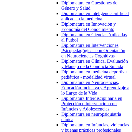
Diplomatura en Cuestiones de
Género y Salud
Diplomatura en inteligencia artificial
aplicada a la medicina
Diplomatura en Innovación y
Economía del Conocimiento
Diplomatura en Ciencias Aplicadas
al Futbol
Diplomatura en Intervenciones
Psicopedagógicas con Orientación
en Neurociencias Cognitivas
Diplomatura en Clínica, Evaluación
y Manejo de la Conducta Suicida
Diplomatura en medicina deportiva
pediátrica - modalidad virtual
Diplomatura en Neurociencias,
Educación Inclusiva y Aprendizaje a
lo Largo de la Vida
Diplomatura Interdisciplinaria en
Protección e Intervención con
Infancias y Adolescencias
Diplomatura en neuropsiquiatría
clínica
Diplomatura en Infancias, violencias
y buenas prácticas profesionales