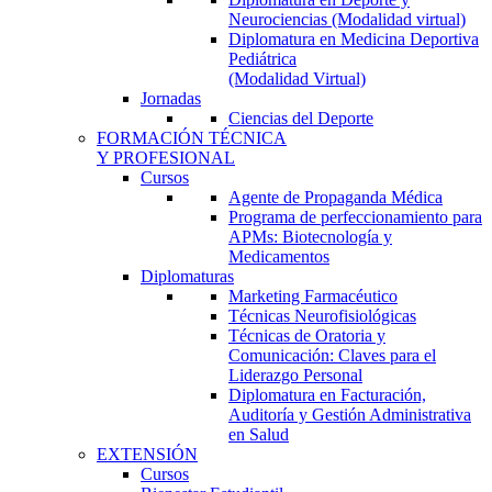
Neurociencias (Modalidad virtual)
Diplomatura en Medicina Deportiva
Pediátrica
(Modalidad Virtual)
Jornadas
Ciencias del Deporte
FORMACIÓN TÉCNICA
Y PROFESIONAL
Cursos
Agente de Propaganda Médica
Programa de perfeccionamiento para
APMs: Biotecnología y
Medicamentos
Diplomaturas
Marketing Farmacéutico
Técnicas Neurofisiológicas
Técnicas de Oratoria y
Comunicación: Claves para el
Liderazgo Personal
Diplomatura en Facturación,
Auditoría y Gestión Administrativa
en Salud
EXTENSIÓN
Cursos