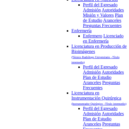
Perfil del Egresado
Admisión
Autoridades
Misión y Valores
Plan
de Estudio
Aranceles
Preguntas Frecuentes
Enfermería
Enfermero
Licenciado
en Enfermería
Licenciatura en Producción de
Bioimágenes
(Técnico Radiólogo Universitario –Título
intermedio)
Perfil del Egresado
Admisión
Autoridades
Plan de Estudio
Aranceles
Preguntas
Frecuentes
Licenciatura en
Instrumentación Quirúrgica
(Instrumentador Quirúrgico –Título intermedio)
Perfil del Egresado
Admisión
Autoridades
Plan de Estudio
Aranceles
Preguntas