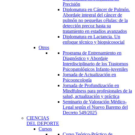
Precisión
Diplomatura en Cáncer de Pulmón.
Abordaje integral del cáncer de
pulmón no pequeñas células: de la
detección precoz hasta su
tratamiento en estadios avanzados
Diplomatura en Lactancia. Un
enfoque técnico y biopsicosocial
Otros
Programa de Entrenamiento en
Diagnóstico y Abordaje
Interdisciplinario de los Trastornos
Psicopatológicos Infanto-juveniles
Jornada de Actualización en
Psicooncología
Jornada de Profundización en
Mindfulness para profesionales de la
salud, actualización y práctica
Seminario de Valoración Médico-
Legal según el Nuevo Baremo del
Decreto 549/2025
CIENCIAS
DEL DEPORTE
Cursos
Curso Teórico-Práctico de