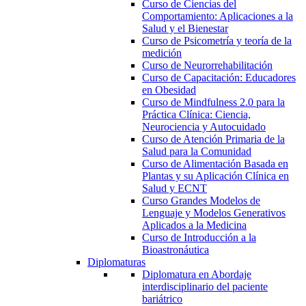
Curso de Ciencias del
Comportamiento: Aplicaciones a la
Salud y el Bienestar
Curso de Psicometría y teoría de la
medición
Curso de Neurorrehabilitación
Curso de Capacitación: Educadores
en Obesidad
Curso de Mindfulness 2.0 para la
Práctica Clínica: Ciencia,
Neurociencia y Autocuidado
Curso de Atención Primaria de la
Salud para la Comunidad
Curso de Alimentación Basada en
Plantas y su Aplicación Clínica en
Salud y ECNT
Curso Grandes Modelos de
Lenguaje y Modelos Generativos
Aplicados a la Medicina
Curso de Introducción a la
Bioastronáutica
Diplomaturas
Diplomatura en Abordaje
interdisciplinario del paciente
bariátrico