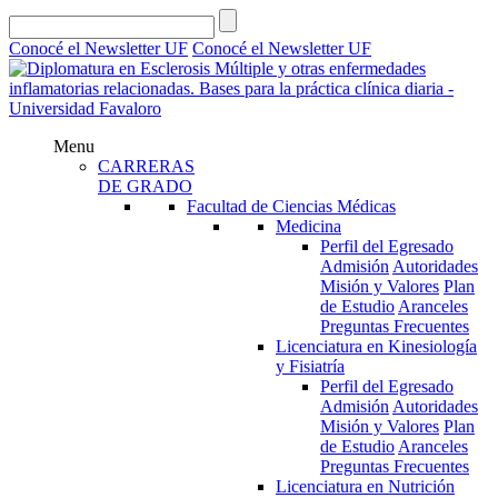
Conocé el Newsletter UF
Conocé el Newsletter UF
Menu
CARRERAS
DE GRADO
Facultad de Ciencias Médicas
Medicina
Perfil del Egresado
Admisión
Autoridades
Misión y Valores
Plan
de Estudio
Aranceles
Preguntas Frecuentes
Licenciatura en Kinesiología
y Fisiatría
Perfil del Egresado
Admisión
Autoridades
Misión y Valores
Plan
de Estudio
Aranceles
Preguntas Frecuentes
Licenciatura en Nutrición