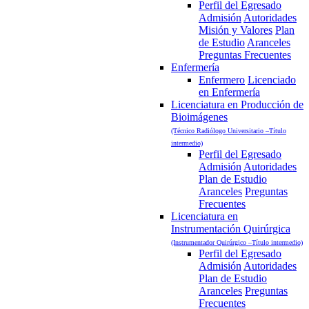
Perfil del Egresado
Admisión
Autoridades
Misión y Valores
Plan
de Estudio
Aranceles
Preguntas Frecuentes
Enfermería
Enfermero
Licenciado
en Enfermería
Licenciatura en Producción de
Bioimágenes
(Técnico Radiólogo Universitario –Título
intermedio)
Perfil del Egresado
Admisión
Autoridades
Plan de Estudio
Aranceles
Preguntas
Frecuentes
Licenciatura en
Instrumentación Quirúrgica
(Instrumentador Quirúrgico –Título intermedio)
Perfil del Egresado
Admisión
Autoridades
Plan de Estudio
Aranceles
Preguntas
Frecuentes