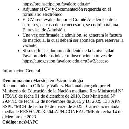
https://preinscripcion.favaloro.edu.ar/
Adjuntar el CV y documentación requerida en el
formulario electrónico.
El CV será evaluado por el Comité Académico de la
carrera y, en caso de ser necesario, se coordinará una
Entrevista de Admisión.
Una vez confirmada la admisión, se generará la factura
de matrícula, la cual deberá ser abonada para reservar la
vacante.
Si sos o fuiste alumno o dodente de la Universidad
Favaloro deberás iniciar tu inscripción a través de
https://autogestion.favaloro.edu.ar/g3w3/acceso
Información General
Denominación:
Maestría en Psicooncología
Reconocimiento Oficial y Validez Nacional otorgado por el
Ministerio de Educación de la Nación mediante Res Ministerial N°
1756/10 de fecha 01 de diciembre de 2010, Res Ministerial Nº
2924/15 de fecha 12 de noviembre de 2015 y DI-2025-138-APN-
SSPU#MCH de fecha 10 de marzo de 2025 - Carrera acreditada
mediante RESFC-2023-564-APN-CONEAU#ME de fecha 14 de
diciembre de 2023.
Código:
ncsMAPO