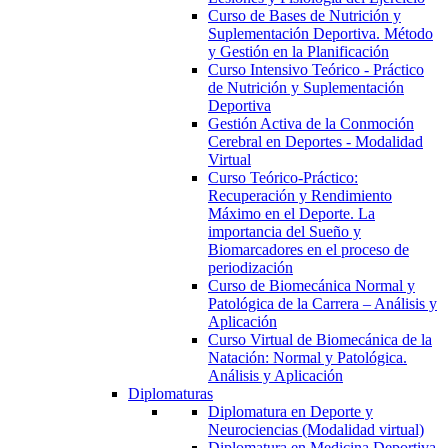
Curso de Bases de Nutrición y
Suplementación Deportiva. Método
y Gestión en la Planificación
Curso Intensivo Teórico - Práctico
de Nutrición y Suplementación
Deportiva
Gestión Activa de la Conmoción
Cerebral en Deportes - Modalidad
Virtual
Curso Teórico-Práctico:
Recuperación y Rendimiento
Máximo en el Deporte. La
importancia del Sueño y
Biomarcadores en el proceso de
periodización
Curso de Biomecánica Normal y
Patológica de la Carrera – Análisis y
Aplicación
Curso Virtual de Biomecánica de la
Natación: Normal y Patológica.
Análisis y Aplicación
Diplomaturas
Diplomatura en Deporte y
Neurociencias (Modalidad virtual)
Diplomatura en Medicina Deportiva