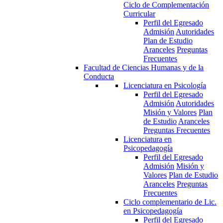
Ciclo de Complementación
Curricular
Perfil del Egresado
Admisión
Autoridades
Plan de Estudio
Aranceles
Preguntas
Frecuentes
Facultad de Ciencias Humanas y de la
Conducta
Licenciatura en Psicología
Perfil del Egresado
Admisión
Autoridades
Misión y Valores
Plan
de Estudio
Aranceles
Preguntas Frecuentes
Licenciatura en
Psicopedagogía
Perfil del Egresado
Admisión
Misión y
Valores
Plan de Estudio
Aranceles
Preguntas
Frecuentes
Ciclo complementario de Lic.
en Psicopedagogía
Perfil del Egresado