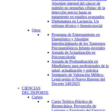
Abordaje integral del cáncer de
pulmón no pequeñas células: de la
detección precoz hasta su
tratamiento en estadios avanzados
Diplomatura en Lactancia. Un
enfoque técnico y biopsicosocial
Otros
Programa de Entrenamiento en
Diagnóstico y Abordaje
Interdisciplinario de los Trastornos
Psicopatológicos Infanto-juveniles
Jornada de Actualización en
Psicooncología
Jornada de Profundización en
Mindfulness para profesionales de la
salud, actualización y práctica
Seminario de Valoración Médico-
Legal según el Nuevo Baremo del
Decreto 549/2025
CIENCIAS
DEL DEPORTE
Cursos
Curso Teórico-Práctico de
Biomecánica, Prevención de
Lesiones y Fisiología del Ejercicio