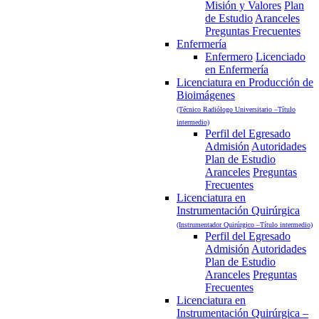
Misión y Valores
Plan
de Estudio
Aranceles
Preguntas Frecuentes
Enfermería
Enfermero
Licenciado
en Enfermería
Licenciatura en Producción de
Bioimágenes
(Técnico Radiólogo Universitario –Título
intermedio)
Perfil del Egresado
Admisión
Autoridades
Plan de Estudio
Aranceles
Preguntas
Frecuentes
Licenciatura en
Instrumentación Quirúrgica
(Instrumentador Quirúrgico –Título intermedio)
Perfil del Egresado
Admisión
Autoridades
Plan de Estudio
Aranceles
Preguntas
Frecuentes
Licenciatura en
Instrumentación Quirúrgica –