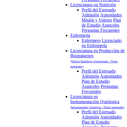
Licenciatura en Nutrición
Perfil del Egresado
Admisión
Autoridades
Misión y Valores
Plan
de Estudio
Aranceles
Preguntas Frecuentes
Enfermería
Enfermero
Licenciado
en Enfermería
Licenciatura en Producción de
Bioimágenes
(Técnico Radiólogo Universitario –Título
intermedio)
Perfil del Egresado
Admisión
Autoridades
Plan de Estudio
Aranceles
Preguntas
Frecuentes
Licenciatura en
Instrumentación Quirúrgica
(Instrumentador Quirúrgico –Título intermedio)
Perfil del Egresado
Admisión
Autoridades
Plan de Estudio