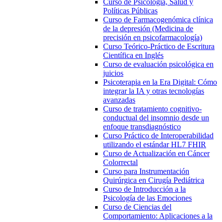
Curso de Psicología, Salud y
Políticas Públicas
Curso de Farmacogenómica clínica
de la depresión (Medicina de
precisión en psicofarmacología)
Curso Teórico-Práctico de Escritura
Científica en Inglés
Curso de evaluación psicológica en
juicios
Psicoterapia en la Era Digital: Cómo
integrar la IA y otras tecnologías
avanzadas
Curso de tratamiento cognitivo-
conductual del insomnio desde un
enfoque transdiagnóstico
Curso Práctico de Interoperabilidad
utilizando el estándar HL7 FHIR
Curso de Actualización en Cáncer
Colorrectal
Curso para Instrumentación
Quirúrgica en Cirugía Pediátrica
Curso de Introducción a la
Psicología de las Emociones
Curso de Ciencias del
Comportamiento: Aplicaciones a la