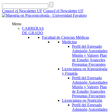
Conocé el Newsletter UF
Conocé el Newsletter UF
Menu
CARRERAS
DE GRADO
Facultad de Ciencias Médicas
Medicina
Perfil del Egresado
Admisión
Autoridades
Misión y Valores
Plan
de Estudio
Aranceles
Preguntas Frecuentes
Licenciatura en Kinesiología
y Fisiatría
Perfil del Egresado
Admisión
Autoridades
Misión y Valores
Plan
de Estudio
Aranceles
Preguntas Frecuentes
Licenciatura en Nutrición
Perfil del Egresado
Admisión
Autoridades