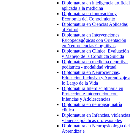
Diplomatura en inteligencia artificial
aplicada a la medicina
Diplomatura en Innovación y
Economía del Conocimiento
Diplomatura en Ciencias Aplicadas
al Futbol
Diplomatura en Intervenciones
Psicopedagógicas con Orientación
en Neurociencias Cognitivas
Diplomatura en Clínica, Evaluación
y Manejo de la Conducta Suicida
Diplomatura en medicina deportiva
pediátrica - modalidad virtual
Diplomatura en Neurociencias,
Educación Inclusiva y Aprendizaje a
lo Largo de la Vida
Diplomatura Interdisciplinaria en
Protección e Intervención con
Infancias y Adolescencias
Diplomatura en neuropsiquiatría
clínica
Diplomatura en Infancias, violencias
y buenas prácticas profesionales
Diplomatura en Neuropsicología del
Aprendizaje