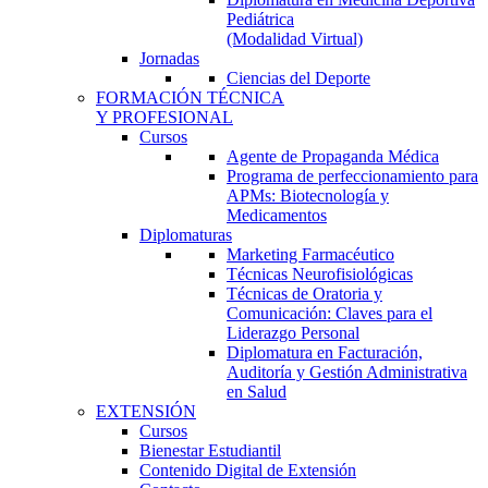
Pediátrica
(Modalidad Virtual)
Jornadas
Ciencias del Deporte
FORMACIÓN TÉCNICA
Y PROFESIONAL
Cursos
Agente de Propaganda Médica
Programa de perfeccionamiento para
APMs: Biotecnología y
Medicamentos
Diplomaturas
Marketing Farmacéutico
Técnicas Neurofisiológicas
Técnicas de Oratoria y
Comunicación: Claves para el
Liderazgo Personal
Diplomatura en Facturación,
Auditoría y Gestión Administrativa
en Salud
EXTENSIÓN
Cursos
Bienestar Estudiantil
Contenido Digital de Extensión