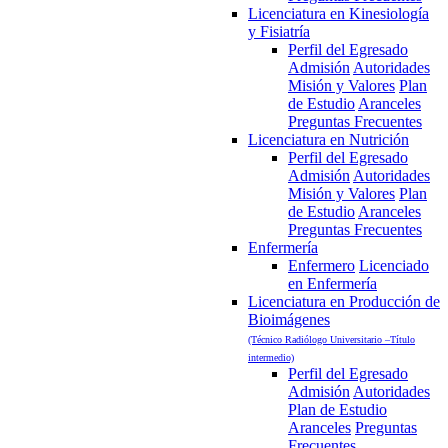
Licenciatura en Kinesiología
y Fisiatría
Perfil del Egresado
Admisión
Autoridades
Misión y Valores
Plan
de Estudio
Aranceles
Preguntas Frecuentes
Licenciatura en Nutrición
Perfil del Egresado
Admisión
Autoridades
Misión y Valores
Plan
de Estudio
Aranceles
Preguntas Frecuentes
Enfermería
Enfermero
Licenciado
en Enfermería
Licenciatura en Producción de
Bioimágenes
(Técnico Radiólogo Universitario –Título
intermedio)
Perfil del Egresado
Admisión
Autoridades
Plan de Estudio
Aranceles
Preguntas
Frecuentes