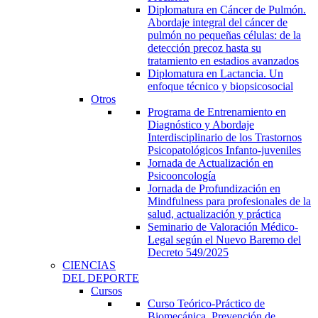
Diplomatura en Cáncer de Pulmón.
Abordaje integral del cáncer de
pulmón no pequeñas células: de la
detección precoz hasta su
tratamiento en estadios avanzados
Diplomatura en Lactancia. Un
enfoque técnico y biopsicosocial
Otros
Programa de Entrenamiento en
Diagnóstico y Abordaje
Interdisciplinario de los Trastornos
Psicopatológicos Infanto-juveniles
Jornada de Actualización en
Psicooncología
Jornada de Profundización en
Mindfulness para profesionales de la
salud, actualización y práctica
Seminario de Valoración Médico-
Legal según el Nuevo Baremo del
Decreto 549/2025
CIENCIAS
DEL DEPORTE
Cursos
Curso Teórico-Práctico de
Biomecánica, Prevención de