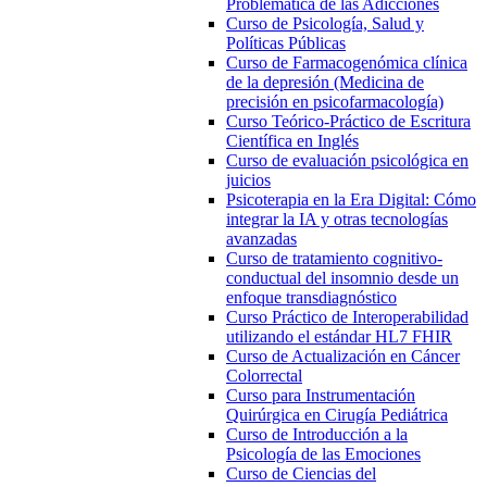
Problemática de las Adicciones
Curso de Psicología, Salud y
Políticas Públicas
Curso de Farmacogenómica clínica
de la depresión (Medicina de
precisión en psicofarmacología)
Curso Teórico-Práctico de Escritura
Científica en Inglés
Curso de evaluación psicológica en
juicios
Psicoterapia en la Era Digital: Cómo
integrar la IA y otras tecnologías
avanzadas
Curso de tratamiento cognitivo-
conductual del insomnio desde un
enfoque transdiagnóstico
Curso Práctico de Interoperabilidad
utilizando el estándar HL7 FHIR
Curso de Actualización en Cáncer
Colorrectal
Curso para Instrumentación
Quirúrgica en Cirugía Pediátrica
Curso de Introducción a la
Psicología de las Emociones
Curso de Ciencias del