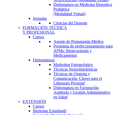
Diplomatura en Medicina Deportiva
Pediátrica
(Modalidad Virtual)
Jornadas
Ciencias del Deporte
FORMACIÓN TÉCNICA
Y PROFESIONAL
Cursos
Agente de Propaganda Médica
Programa de perfeccionamiento para
APMs: Biotecnología y
Medicamentos
Diplomaturas
Marketing Farmacéutico
Técnicas Neurofisiológicas
Técnicas de Oratoria y
Comunicación: Claves para el
Liderazgo Personal
Diplomatura en Facturación,
Auditoría y Gestión Administrativa
en Salud
EXTENSIÓN
Cursos
Bienestar Estudiantil