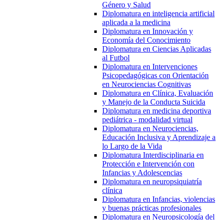
Género y Salud
Diplomatura en inteligencia artificial
aplicada a la medicina
Diplomatura en Innovación y
Economía del Conocimiento
Diplomatura en Ciencias Aplicadas
al Futbol
Diplomatura en Intervenciones
Psicopedagógicas con Orientación
en Neurociencias Cognitivas
Diplomatura en Clínica, Evaluación
y Manejo de la Conducta Suicida
Diplomatura en medicina deportiva
pediátrica - modalidad virtual
Diplomatura en Neurociencias,
Educación Inclusiva y Aprendizaje a
lo Largo de la Vida
Diplomatura Interdisciplinaria en
Protección e Intervención con
Infancias y Adolescencias
Diplomatura en neuropsiquiatría
clínica
Diplomatura en Infancias, violencias
y buenas prácticas profesionales
Diplomatura en Neuropsicología del