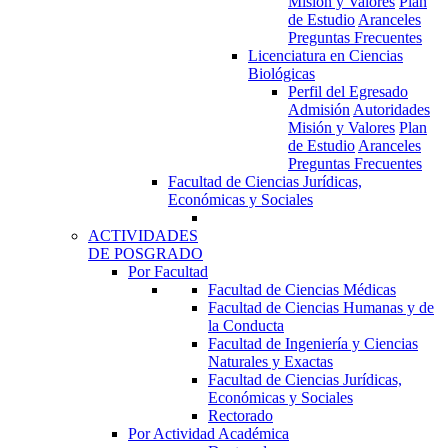
Misión y Valores
Plan
de Estudio
Aranceles
Preguntas Frecuentes
Licenciatura en Ciencias
Biológicas
Perfil del Egresado
Admisión
Autoridades
Misión y Valores
Plan
de Estudio
Aranceles
Preguntas Frecuentes
Facultad de Ciencias Jurídicas,
Económicas y Sociales
ACTIVIDADES
DE POSGRADO
Por Facultad
Facultad de Ciencias Médicas
Facultad de Ciencias Humanas y de
la Conducta
Facultad de Ingeniería y Ciencias
Naturales y Exactas
Facultad de Ciencias Jurídicas,
Económicas y Sociales
Rectorado
Por Actividad Académica