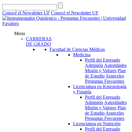
Conocé el Newsletter UF
Conocé el Newsletter UF
Menu
CARRERAS
DE GRADO
Facultad de Ciencias Médicas
Medicina
Perfil del Egresado
Admisión
Autoridades
Misión y Valores
Plan
de Estudio
Aranceles
Preguntas Frecuentes
Licenciatura en Kinesiología
y Fisiatría
Perfil del Egresado
Admisión
Autoridades
Misión y Valores
Plan
de Estudio
Aranceles
Preguntas Frecuentes
Licenciatura en Nutrición
Perfil del Egresado