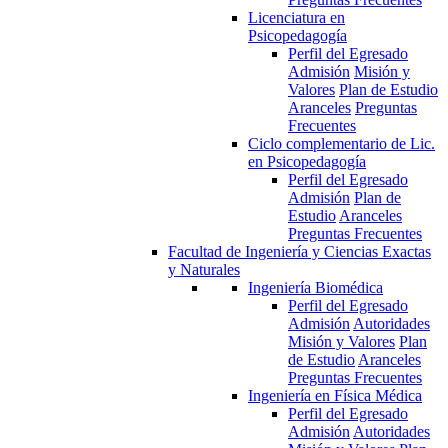
Licenciatura en
Psicopedagogía
Perfil del Egresado
Admisión
Misión y
Valores
Plan de Estudio
Aranceles
Preguntas
Frecuentes
Ciclo complementario de Lic.
en Psicopedagogía
Perfil del Egresado
Admisión
Plan de
Estudio
Aranceles
Preguntas Frecuentes
Facultad de Ingeniería y Ciencias Exactas
y Naturales
Ingeniería Biomédica
Perfil del Egresado
Admisión
Autoridades
Misión y Valores
Plan
de Estudio
Aranceles
Preguntas Frecuentes
Ingeniería en Física Médica
Perfil del Egresado
Admisión
Autoridades