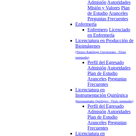
Admisión
Autoridades
Misión y Valores
Plan
de Estudio
Aranceles
Preguntas Frecuentes
Enfermería
Enfermero
Licenciado
en Enfermería
Licenciatura en Producción de
Bioimágenes
(Técnico Radiólogo Universitario –Título
intermedio)
Perfil del Egresado
Admisión
Autoridades
Plan de Estudio
Aranceles
Preguntas
Frecuentes
Licenciatura en
Instrumentación Quirúrgica
(Instrumentador Quirúrgico –Título intermedio)
Perfil del Egresado
Admisión
Autoridades
Plan de Estudio
Aranceles
Preguntas
Frecuentes
Licenciatura en