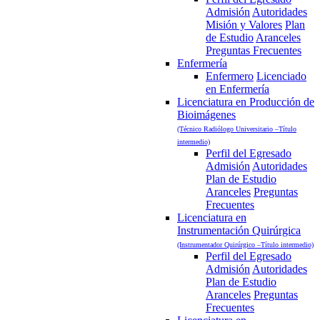
Admisión
Autoridades
Misión y Valores
Plan
de Estudio
Aranceles
Preguntas Frecuentes
Enfermería
Enfermero
Licenciado
en Enfermería
Licenciatura en Producción de
Bioimágenes
(Técnico Radiólogo Universitario –Título
intermedio)
Perfil del Egresado
Admisión
Autoridades
Plan de Estudio
Aranceles
Preguntas
Frecuentes
Licenciatura en
Instrumentación Quirúrgica
(Instrumentador Quirúrgico –Título intermedio)
Perfil del Egresado
Admisión
Autoridades
Plan de Estudio
Aranceles
Preguntas
Frecuentes