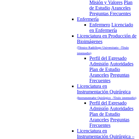
Misión y Valores
Plan
de Estudio
Aranceles
Preguntas Frecuentes
Enfermería
Enfermero
Licenciado
en Enfermería
Licenciatura en Producción de
Bioimágenes
(Técnico Radiólogo Universitario –Título
intermedio)
Perfil del Egresado
Admisión
Autoridades
Plan de Estudio
Aranceles
Preguntas
Frecuentes
Licenciatura en
Instrumentación Quirúrgica
(Instrumentador Quirúrgico –Título intermedio)
Perfil del Egresado
Admisión
Autoridades
Plan de Estudio
Aranceles
Preguntas
Frecuentes
Licenciatura en
Instrumentación Quirúrgica –