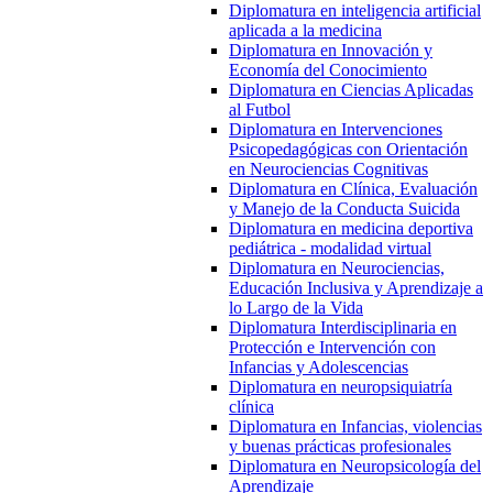
Diplomatura en inteligencia artificial
aplicada a la medicina
Diplomatura en Innovación y
Economía del Conocimiento
Diplomatura en Ciencias Aplicadas
al Futbol
Diplomatura en Intervenciones
Psicopedagógicas con Orientación
en Neurociencias Cognitivas
Diplomatura en Clínica, Evaluación
y Manejo de la Conducta Suicida
Diplomatura en medicina deportiva
pediátrica - modalidad virtual
Diplomatura en Neurociencias,
Educación Inclusiva y Aprendizaje a
lo Largo de la Vida
Diplomatura Interdisciplinaria en
Protección e Intervención con
Infancias y Adolescencias
Diplomatura en neuropsiquiatría
clínica
Diplomatura en Infancias, violencias
y buenas prácticas profesionales
Diplomatura en Neuropsicología del
Aprendizaje