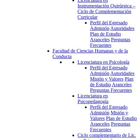
Licenciatura en
Instrumentación Quirúrgica –
Ciclo de Complementación
Curricular
Perfil del Egresado
Admisión
Autoridades
Plan de Estudio
Aranceles
Preguntas
Frecuentes
Facultad de Ciencias Humanas y de la
Conducta
Licenciatura en Psicología
Perfil del Egresado
Admisión
Autoridades
Misión y Valores
Plan
de Estudio
Aranceles
Preguntas Frecuentes
Licenciatura en
Psicopedagogía
Perfil del Egresado
Admisión
Misión y
Valores
Plan de Estudio
Aranceles
Preguntas
Frecuentes
Ciclo complementario de Lic.