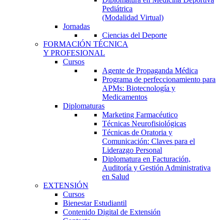
Pediátrica
(Modalidad Virtual)
Jornadas
Ciencias del Deporte
FORMACIÓN TÉCNICA
Y PROFESIONAL
Cursos
Agente de Propaganda Médica
Programa de perfeccionamiento para
APMs: Biotecnología y
Medicamentos
Diplomaturas
Marketing Farmacéutico
Técnicas Neurofisiológicas
Técnicas de Oratoria y
Comunicación: Claves para el
Liderazgo Personal
Diplomatura en Facturación,
Auditoría y Gestión Administrativa
en Salud
EXTENSIÓN
Cursos
Bienestar Estudiantil
Contenido Digital de Extensión