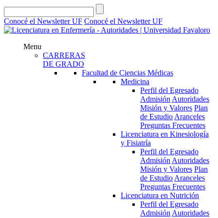
Conocé el Newsletter UF
Conocé el Newsletter UF
Menu
CARRERAS
DE GRADO
Facultad de Ciencias Médicas
Medicina
Perfil del Egresado
Admisión
Autoridades
Misión y Valores
Plan
de Estudio
Aranceles
Preguntas Frecuentes
Licenciatura en Kinesiología
y Fisiatría
Perfil del Egresado
Admisión
Autoridades
Misión y Valores
Plan
de Estudio
Aranceles
Preguntas Frecuentes
Licenciatura en Nutrición
Perfil del Egresado
Admisión
Autoridades