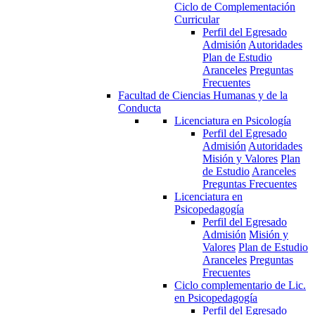
Ciclo de Complementación
Curricular
Perfil del Egresado
Admisión
Autoridades
Plan de Estudio
Aranceles
Preguntas
Frecuentes
Facultad de Ciencias Humanas y de la
Conducta
Licenciatura en Psicología
Perfil del Egresado
Admisión
Autoridades
Misión y Valores
Plan
de Estudio
Aranceles
Preguntas Frecuentes
Licenciatura en
Psicopedagogía
Perfil del Egresado
Admisión
Misión y
Valores
Plan de Estudio
Aranceles
Preguntas
Frecuentes
Ciclo complementario de Lic.
en Psicopedagogía
Perfil del Egresado