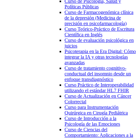
Curso de Psicología, Salud y
Políticas Públicas
Curso de Farmacogenómica clínica
de la depresión (Medicina de
precisión en psicofarmacología)
Curso Teórico-Práctico de Escritura
Científica en Inglés
Curso de evaluación psicológica en
juicios
Psicoterapia en la Era Digital: Cómo
integrar la IA y otras tecnologías
avanzadas
Curso de tratamiento cognitivo-
conductual del insomnio desde un
enfoque transdiagnóstico
Curso Práctico de Interoperabilidad
utilizando el estándar HL7 FHIR
Curso de Actualización en Cáncer
Colorrectal
Curso para Instrumentación
Quirúrgica en Cirugía Pediátrica
Curso de Introducción a la
Psicología de las Emociones
Curso de Ciencias del
Comportamiento: Aplicaciones a la