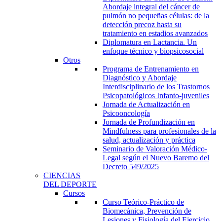
Abordaje integral del cáncer de
pulmón no pequeñas células: de la
detección precoz hasta su
tratamiento en estadios avanzados
Diplomatura en Lactancia. Un
enfoque técnico y biopsicosocial
Otros
Programa de Entrenamiento en
Diagnóstico y Abordaje
Interdisciplinario de los Trastornos
Psicopatológicos Infanto-juveniles
Jornada de Actualización en
Psicooncología
Jornada de Profundización en
Mindfulness para profesionales de la
salud, actualización y práctica
Seminario de Valoración Médico-
Legal según el Nuevo Baremo del
Decreto 549/2025
CIENCIAS
DEL DEPORTE
Cursos
Curso Teórico-Práctico de
Biomecánica, Prevención de
Lesiones y Fisiología del Ejercicio