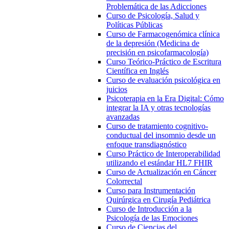
Problemática de las Adicciones
Curso de Psicología, Salud y
Políticas Públicas
Curso de Farmacogenómica clínica
de la depresión (Medicina de
precisión en psicofarmacología)
Curso Teórico-Práctico de Escritura
Científica en Inglés
Curso de evaluación psicológica en
juicios
Psicoterapia en la Era Digital: Cómo
integrar la IA y otras tecnologías
avanzadas
Curso de tratamiento cognitivo-
conductual del insomnio desde un
enfoque transdiagnóstico
Curso Práctico de Interoperabilidad
utilizando el estándar HL7 FHIR
Curso de Actualización en Cáncer
Colorrectal
Curso para Instrumentación
Quirúrgica en Cirugía Pediátrica
Curso de Introducción a la
Psicología de las Emociones
Curso de Ciencias del