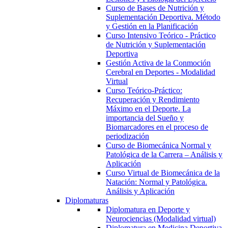
Curso de Bases de Nutrición y
Suplementación Deportiva. Método
y Gestión en la Planificación
Curso Intensivo Teórico - Práctico
de Nutrición y Suplementación
Deportiva
Gestión Activa de la Conmoción
Cerebral en Deportes - Modalidad
Virtual
Curso Teórico-Práctico:
Recuperación y Rendimiento
Máximo en el Deporte. La
importancia del Sueño y
Biomarcadores en el proceso de
periodización
Curso de Biomecánica Normal y
Patológica de la Carrera – Análisis y
Aplicación
Curso Virtual de Biomecánica de la
Natación: Normal y Patológica.
Análisis y Aplicación
Diplomaturas
Diplomatura en Deporte y
Neurociencias (Modalidad virtual)
Diplomatura en Medicina Deportiva