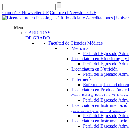
Conocé el Newsletter UF
Conocé el Newsletter UF
Menu
CARRERAS
DE GRADO
Facultad de Ciencias Médicas
Medicina
Perfil del Egresado
Admi
Licenciatura en Kinesiología y F
Perfil del Egresado
Admi
Licenciatura en Nutrición
Perfil del Egresado
Admi
Enfermería
Enfermero
Licenciado en
Licenciatura en Producción de
(Técnico Radiólogo Universitario –Título interme
Perfil del Egresado
Admi
Licenciatura en Instrumentació
(Instrumentador Quirúrgico –Título intermedio)
Perfil del Egresado
Admi
Licenciatura en Instrumentació
Perfil del Egresado
Admi