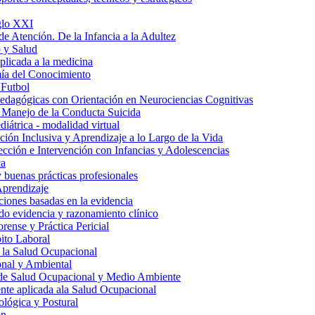
iglo XXI
de Atención. De la Infancia a la Adultez
 y Salud
aplicada a la medicina
ía del Conocimiento
 Futbol
edagógicas con Orientación en Neurociencias Cognitivas
 Manejo de la Conducta Suicida
iátrica - modalidad virtual
ión Inclusiva y Aprendizaje a lo Largo de la Vida
tección e Intervención con Infancias y Adolescencias
ca
y buenas prácticas profesionales
Aprendizaje
ciones basadas en la evidencia
do evidencia y razonamiento clínico
rense y Práctica Pericial
ito Laboral
 la Salud Ocupacional
nal y Ambiental
 de Salud Ocupacional y Medio Ambiente
te aplicada ala Salud Ocupacional
lógica y Postural
ón