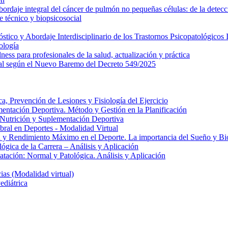
daje integral del cáncer de pulmón no pequeñas células: de la detecci
 técnico y biopsicosocial
ico y Abordaje Interdisciplinario de los Trastornos Psicopatológicos I
ología
ess para profesionales de la salud, actualización y práctica
al según el Nuevo Baremo del Decreto 549/2025
, Prevención de Lesiones y Fisiología del Ejercicio
entación Deportiva. Método y Gestión en la Planificación
e Nutrición y Suplementación Deportiva
ral en Deportes - Modalidad Virtual
 y Rendimiento Máximo en el Deporte. La importancia del Sueño y Bio
gica de la Carrera – Análisis y Aplicación
atación: Normal y Patológica. Análisis y Aplicación
as (Modalidad virtual)
ediátrica