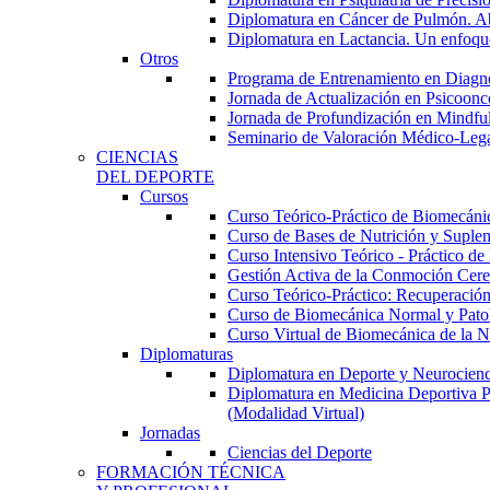
Diplomatura en Cáncer de Pulmón. Abor
Diplomatura en Lactancia. Un enfoque
Otros
Programa de Entrenamiento en Diagnóst
Jornada de Actualización en Psicoonc
Jornada de Profundización en Mindfuln
Seminario de Valoración Médico-Leg
CIENCIAS
DEL DEPORTE
Cursos
Curso Teórico-Práctico de Biomecánica
Curso de Bases de Nutrición y Suplem
Curso Intensivo Teórico - Práctico d
Gestión Activa de la Conmoción Cereb
Curso Teórico-Práctico: Recuperación
Curso de Biomecánica Normal y Patoló
Curso Virtual de Biomecánica de la N
Diplomaturas
Diplomatura en Deporte y Neurocienci
Diplomatura en Medicina Deportiva P
(Modalidad Virtual)
Jornadas
Ciencias del Deporte
FORMACIÓN TÉCNICA