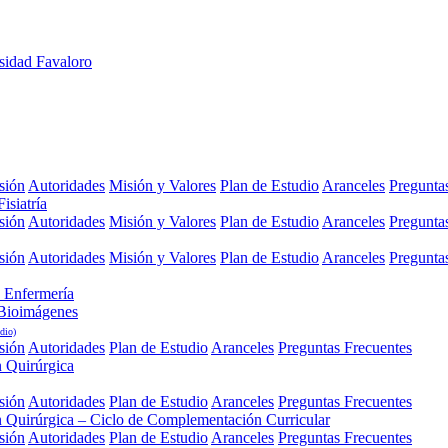
sión
Autoridades
Misión y Valores
Plan de Estudio
Aranceles
Pregunta
isiatría
sión
Autoridades
Misión y Valores
Plan de Estudio
Aranceles
Pregunta
sión
Autoridades
Misión y Valores
Plan de Estudio
Aranceles
Pregunta
 Enfermería
 Bioimágenes
dio)
sión
Autoridades
Plan de Estudio
Aranceles
Preguntas Frecuentes
n Quirúrgica
sión
Autoridades
Plan de Estudio
Aranceles
Preguntas Frecuentes
n Quirúrgica – Ciclo de Complementación Curricular
sión
Autoridades
Plan de Estudio
Aranceles
Preguntas Frecuentes