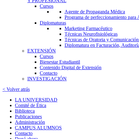
Y PROFESIONAL
Cursos
Agente de Propaganda Médica
Programa de perfeccionamiento para
Diplomaturas
Marketing Farmacéutico
Técnicas Neurofisiológicas
Técnicas de Oratoria y Comunicación:
Diplomatura en Facturación, Auditorí
EXTENSIÓN
Cursos
Bienestar Estudiantil
Contenido Digital de Extensión
Contacto
INVESTIGACIÓN
< Volver atrás
LA UNIVERSIDAD
Comité de Ética
Biblioteca
Publicaciones
Administración
CAMPUS ALUMNOS
Contacto
Doná ahora