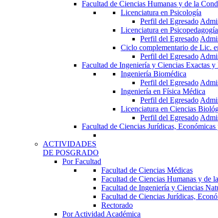
Facultad de Ciencias Humanas y de la Cond
Licenciatura en Psicología
Perfil del Egresado
Admi
Licenciatura en Psicopedagogía
Perfil del Egresado
Admi
Ciclo complementario de Lic. 
Perfil del Egresado
Admi
Facultad de Ingeniería y Ciencias Exactas y
Ingeniería Biomédica
Perfil del Egresado
Admi
Ingeniería en Física Médica
Perfil del Egresado
Admi
Licenciatura en Ciencias Bioló
Perfil del Egresado
Admi
Facultad de Ciencias Jurídicas, Económicas 
ACTIVIDADES
DE POSGRADO
Por Facultad
Facultad de Ciencias Médicas
Facultad de Ciencias Humanas y de l
Facultad de Ingeniería y Ciencias Nat
Facultad de Ciencias Jurídicas, Econó
Rectorado
Por Actividad Académica