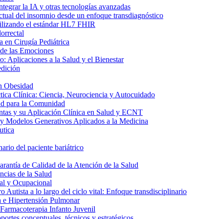
ntegrar la IA y otras tecnologías avanzadas
ctual del insomnio desde un enfoque transdiagnóstico
utilizando el estándar HL7 FHIR
orrectal
 en Cirugía Pediátrica
 de las Emociones
: Aplicaciones a la Salud y el Bienestar
edición
n Obesidad
tica Clínica: Ciencia, Neurociencia y Autocuidado
ud para la Comunidad
ntas y su Aplicación Clínica en Salud y ECNT
y Modelos Generativos Aplicados a la Medicina
utica
ario del paciente bariátrico
rantía de Calidad de la Atención de la Salud
ncias de la Salud
al y Ocupacional
 Autista a lo largo del ciclo vital: Enfoque transdisciplinario
a e Hipertensión Pulmonar
 Farmacoterapia Infanto Juvenil
ortes conceptuales, técnicos y estratégicos