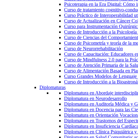
Psicoterapia en la Era Digital: Cómo i
Curso de tratamiento cognitivo-condu
Curso Práctico de Interoperabilidad 
Curso de Actualización en Cáncer Col
Curso para Instrumentación Quirúrgica
Curso de Introducción a la Psicología
Curso de Ciencias del Comportamiento
Curso de Psicometría y teoría de la m
Curso de Neurorrehabilitación
Curso de Capacitación: Educadores e
Curso de Mindfulness 2.0 para la Prác
Curso de Atención Primaria de la Sal
Curso de Alimentación Basada en Pla
Curso Grandes Modelos de Lenguaje 
Curso de Introducción a la Bioastroná
Diplomaturas
Diplomatura en Abordaje interdisciplin
Diplomatura en Neurodesarrollo
Diplomatura en Auditoría Médica y Ga
Diplomatura en Docencia para las Cie
Diplomatura en Orientación Vocacion
Diplomatura en Trastornos del Espectro
Diplomatura en Insuficiencia Cardíac
Diplomatura en Clínica Psiquiátrica y
Diplomatura en Salud Comunitaria: sop