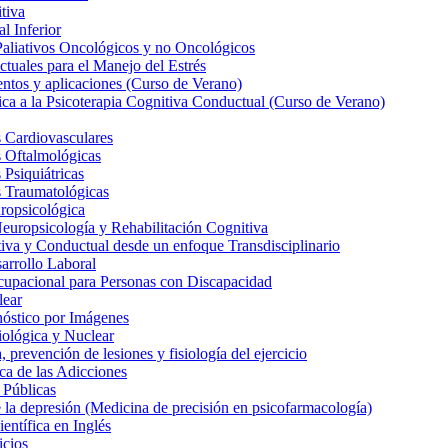
tiva
l Inferior
Paliativos Oncológicos y no Oncológicos
tuales para el Manejo del Estrés
entos y aplicaciones (Curso de Verano)
ica a la Psicoterapia Cognitiva Conductual (Curso de Verano)
 Cardiovasculares
s Oftalmológicas
Psiquiátricas
s Traumatológicas
ropsicológica
europsicología y Rehabilitación Cognitiva
iva y Conductual desde un enfoque Transdisciplinario
arrollo Laboral
cupacional para Personas con Discapacidad
lear
nóstico por Imágenes
iológica y Nuclear
 prevención de lesiones y fisiología del ejercicio
ca de las Adicciones
 Públicas
la depresión (Medicina de precisión en psicofarmacología)
entífica en Inglés
icios