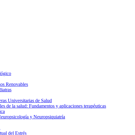
lógico
sos Renovables
iatras
as Universitarias de Salud
es de la salud: Fundamentos y aplicaciones terapéuticas
ica
europsicología y Neuropsiquiatría
a
ual del Estrés