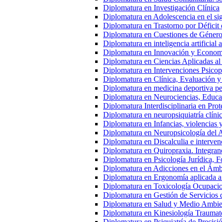
Diplomatura en Investigación Clínica
Diplomatura en Adolescencia en el s
Diplomatura en Trastorno por Déficit 
Diplomatura en Cuestiones de Género
Diplomatura en inteligencia artificial 
Diplomatura en Innovación y Econom
Diplomatura en Ciencias Aplicadas al
Diplomatura en Intervenciones Psicop
Diplomatura en Clínica, Evaluación y
Diplomatura en medicina deportiva ped
Diplomatura en Neurociencias, Educac
Diplomatura Interdisciplinaria en Pro
Diplomatura en neuropsiquiatría clíni
Diplomatura en Infancias, violencias 
Diplomatura en Neuropsicología del 
Diplomatura en Discalculia e interven
Diplomatura en Quiropraxia. Integran
Diplomatura en Psicología Jurídica, Fo
Diplomatura en Adicciones en el Ámb
Diplomatura en Ergonomía aplicada a
Diplomatura en Toxicología Ocupacio
Diplomatura en Gestión de Servicios
Diplomatura en Salud y Medio Ambien
Diplomatura en Kinesiología Traumato
Diplomatura en Psiquiatría de Precisi