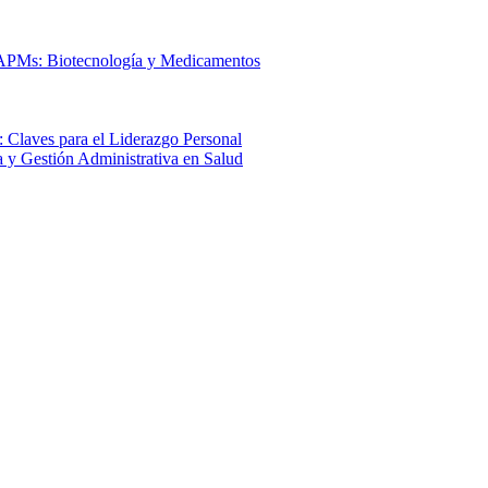
 APMs: Biotecnología y Medicamentos
 Claves para el Liderazgo Personal
a y Gestión Administrativa en Salud