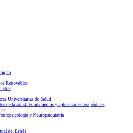
lógico
sos Renovables
iatras
as Universitarias de Salud
es de la salud: Fundamentos y aplicaciones terapéuticas
ica
europsicología y Neuropsiquiatría
a
ual del Estrés