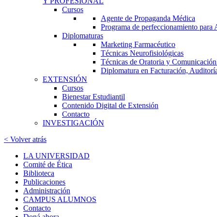
Y PROFESIONAL
Cursos
Agente de Propaganda Médica
Programa de perfeccionamiento para
Diplomaturas
Marketing Farmacéutico
Técnicas Neurofisiológicas
Técnicas de Oratoria y Comunicación:
Diplomatura en Facturación, Auditorí
EXTENSIÓN
Cursos
Bienestar Estudiantil
Contenido Digital de Extensión
Contacto
INVESTIGACIÓN
< Volver atrás
LA UNIVERSIDAD
Comité de Ética
Biblioteca
Publicaciones
Administración
CAMPUS ALUMNOS
Contacto
Doná ahora