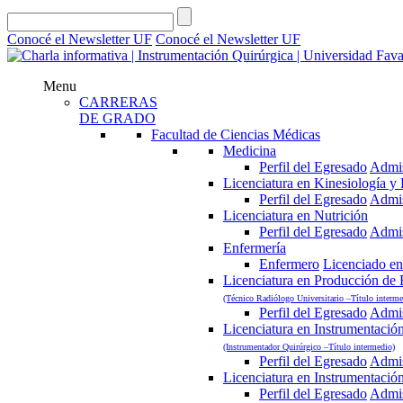
Conocé el Newsletter UF
Conocé el Newsletter UF
Menu
CARRERAS
DE GRADO
Facultad de Ciencias Médicas
Medicina
Perfil del Egresado
Admi
Licenciatura en Kinesiología y F
Perfil del Egresado
Admi
Licenciatura en Nutrición
Perfil del Egresado
Admi
Enfermería
Enfermero
Licenciado en
Licenciatura en Producción de
(Técnico Radiólogo Universitario –Título interme
Perfil del Egresado
Admi
Licenciatura en Instrumentació
(Instrumentador Quirúrgico –Título intermedio)
Perfil del Egresado
Admi
Licenciatura en Instrumentació
Perfil del Egresado
Admi