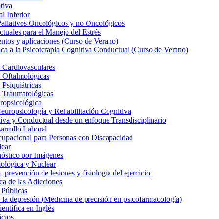
tiva
l Inferior
Paliativos Oncológicos y no Oncológicos
tuales para el Manejo del Estrés
entos y aplicaciones (Curso de Verano)
ica a la Psicoterapia Cognitiva Conductual (Curso de Verano)
 Cardiovasculares
s Oftalmológicas
Psiquiátricas
s Traumatológicas
ropsicológica
europsicología y Rehabilitación Cognitiva
iva y Conductual desde un enfoque Transdisciplinario
arrollo Laboral
cupacional para Personas con Discapacidad
lear
nóstico por Imágenes
iológica y Nuclear
 prevención de lesiones y fisiología del ejercicio
ca de las Adicciones
 Públicas
la depresión (Medicina de precisión en psicofarmacología)
entífica en Inglés
icios