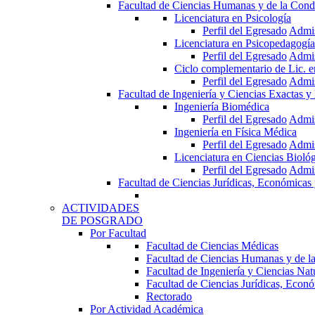
Facultad de Ciencias Humanas y de la Cond
Licenciatura en Psicología
Perfil del Egresado
Admi
Licenciatura en Psicopedagogía
Perfil del Egresado
Admi
Ciclo complementario de Lic. 
Perfil del Egresado
Admi
Facultad de Ingeniería y Ciencias Exactas y
Ingeniería Biomédica
Perfil del Egresado
Admi
Ingeniería en Física Médica
Perfil del Egresado
Admi
Licenciatura en Ciencias Bioló
Perfil del Egresado
Admi
Facultad de Ciencias Jurídicas, Económicas 
ACTIVIDADES
DE POSGRADO
Por Facultad
Facultad de Ciencias Médicas
Facultad de Ciencias Humanas y de l
Facultad de Ingeniería y Ciencias Nat
Facultad de Ciencias Jurídicas, Econó
Rectorado
Por Actividad Académica