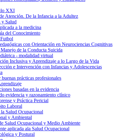
iglo XXI
de Atención. De la Infancia a la Adultez
 y Salud
aplicada a la medicina
ía del Conocimiento
 Futbol
edagógicas con Orientación en Neurociencias Cognitivas
 Manejo de la Conducta Suicida
iátrica - modalidad virtual
ión Inclusiva y Aprendizaje a lo Largo de la Vida
tección e Intervención con Infancias y Adolescencias
ca
y buenas prácticas profesionales
Aprendizaje
ciones basadas en la evidencia
do evidencia y razonamiento clínico
rense y Práctica Pericial
ito Laboral
 la Salud Ocupacional
nal y Ambiental
 de Salud Ocupacional y Medio Ambiente
te aplicada ala Salud Ocupacional
lógica y Postural
ón