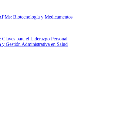
 APMs: Biotecnología y Medicamentos
 Claves para el Liderazgo Personal
a y Gestión Administrativa en Salud