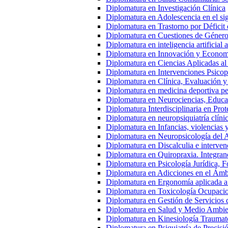
Diplomatura en Investigación Clínica
Diplomatura en Adolescencia en el s
Diplomatura en Trastorno por Déficit 
Diplomatura en Cuestiones de Género
Diplomatura en inteligencia artificial 
Diplomatura en Innovación y Econom
Diplomatura en Ciencias Aplicadas al
Diplomatura en Intervenciones Psicop
Diplomatura en Clínica, Evaluación y
Diplomatura en medicina deportiva ped
Diplomatura en Neurociencias, Educac
Diplomatura Interdisciplinaria en Pro
Diplomatura en neuropsiquiatría clíni
Diplomatura en Infancias, violencias 
Diplomatura en Neuropsicología del 
Diplomatura en Discalculia e interven
Diplomatura en Quiropraxia. Integran
Diplomatura en Psicología Jurídica, Fo
Diplomatura en Adicciones en el Ámb
Diplomatura en Ergonomía aplicada a
Diplomatura en Toxicología Ocupacio
Diplomatura en Gestión de Servicios
Diplomatura en Salud y Medio Ambien
Diplomatura en Kinesiología Traumato
Diplomatura en Psiquiatría de Precisi