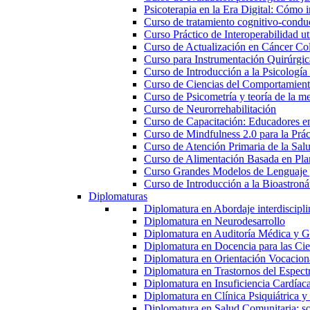
Psicoterapia en la Era Digital: Cómo i
Curso de tratamiento cognitivo-condu
Curso Práctico de Interoperabilidad 
Curso de Actualización en Cáncer Col
Curso para Instrumentación Quirúrgica
Curso de Introducción a la Psicología
Curso de Ciencias del Comportamiento
Curso de Psicometría y teoría de la m
Curso de Neurorrehabilitación
Curso de Capacitación: Educadores e
Curso de Mindfulness 2.0 para la Prác
Curso de Atención Primaria de la Sal
Curso de Alimentación Basada en Pla
Curso Grandes Modelos de Lenguaje 
Curso de Introducción a la Bioastroná
Diplomaturas
Diplomatura en Abordaje interdisciplin
Diplomatura en Neurodesarrollo
Diplomatura en Auditoría Médica y Ga
Diplomatura en Docencia para las Cie
Diplomatura en Orientación Vocacion
Diplomatura en Trastornos del Espectro
Diplomatura en Insuficiencia Cardíac
Diplomatura en Clínica Psiquiátrica y
Diplomatura en Salud Comunitaria: sop