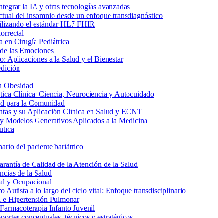
ntegrar la IA y otras tecnologías avanzadas
ctual del insomnio desde un enfoque transdiagnóstico
utilizando el estándar HL7 FHIR
orrectal
 en Cirugía Pediátrica
 de las Emociones
: Aplicaciones a la Salud y el Bienestar
edición
n Obesidad
tica Clínica: Ciencia, Neurociencia y Autocuidado
ud para la Comunidad
ntas y su Aplicación Clínica en Salud y ECNT
y Modelos Generativos Aplicados a la Medicina
utica
ario del paciente bariátrico
rantía de Calidad de la Atención de la Salud
ncias de la Salud
al y Ocupacional
 Autista a lo largo del ciclo vital: Enfoque transdisciplinario
a e Hipertensión Pulmonar
 Farmacoterapia Infanto Juvenil
ortes conceptuales, técnicos y estratégicos