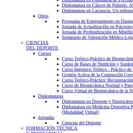
Diplomatura en Cáncer de Pulmón. Abor
Diplomatura en Lactancia. Un enfoque
Otros
Programa de Entrenamiento en Diagnóst
Jornada de Actualización en Psicoonc
Jornada de Profundización en Mindfuln
Seminario de Valoración Médico-Leg
CIENCIAS
DEL DEPORTE
Cursos
Curso Teórico-Práctico de Biomecánica
Curso de Bases de Nutrición y Suplem
Curso Intensivo Teórico - Práctico d
Gestión Activa de la Conmoción Cereb
Curso Teórico-Práctico: Recuperación
Curso de Biomecánica Normal y Patoló
Curso Virtual de Biomecánica de la N
Diplomaturas
Diplomatura en Deporte y Neurocienci
Diplomatura en Medicina Deportiva P
(Modalidad Virtual)
Jornadas
Ciencias del Deporte
FORMACIÓN TÉCNICA