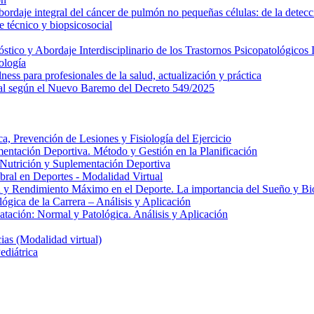
daje integral del cáncer de pulmón no pequeñas células: de la detecci
 técnico y biopsicosocial
ico y Abordaje Interdisciplinario de los Trastornos Psicopatológicos I
ología
ess para profesionales de la salud, actualización y práctica
al según el Nuevo Baremo del Decreto 549/2025
, Prevención de Lesiones y Fisiología del Ejercicio
entación Deportiva. Método y Gestión en la Planificación
e Nutrición y Suplementación Deportiva
ral en Deportes - Modalidad Virtual
 y Rendimiento Máximo en el Deporte. La importancia del Sueño y Bio
gica de la Carrera – Análisis y Aplicación
atación: Normal y Patológica. Análisis y Aplicación
as (Modalidad virtual)
ediátrica