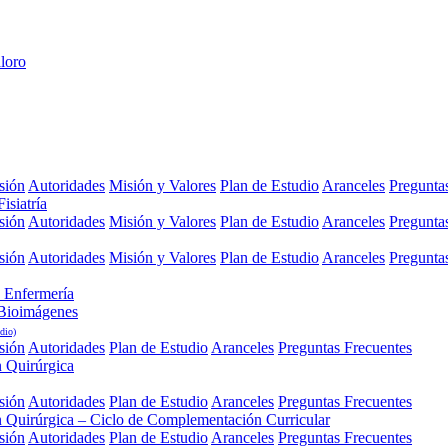
sión
Autoridades
Misión y Valores
Plan de Estudio
Aranceles
Pregunta
isiatría
sión
Autoridades
Misión y Valores
Plan de Estudio
Aranceles
Pregunta
sión
Autoridades
Misión y Valores
Plan de Estudio
Aranceles
Pregunta
 Enfermería
 Bioimágenes
dio)
sión
Autoridades
Plan de Estudio
Aranceles
Preguntas Frecuentes
n Quirúrgica
sión
Autoridades
Plan de Estudio
Aranceles
Preguntas Frecuentes
n Quirúrgica – Ciclo de Complementación Curricular
sión
Autoridades
Plan de Estudio
Aranceles
Preguntas Frecuentes