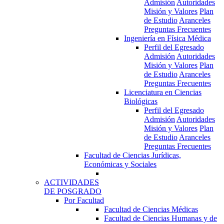
Admisión
Autoridades
Misión y Valores
Plan
de Estudio
Aranceles
Preguntas Frecuentes
Ingeniería en Física Médica
Perfil del Egresado
Admisión
Autoridades
Misión y Valores
Plan
de Estudio
Aranceles
Preguntas Frecuentes
Licenciatura en Ciencias
Biológicas
Perfil del Egresado
Admisión
Autoridades
Misión y Valores
Plan
de Estudio
Aranceles
Preguntas Frecuentes
Facultad de Ciencias Jurídicas,
Económicas y Sociales
ACTIVIDADES
DE POSGRADO
Por Facultad
Facultad de Ciencias Médicas
Facultad de Ciencias Humanas y de