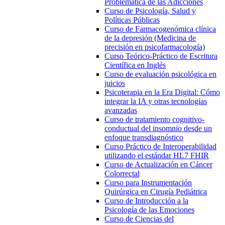
Problemática de las Adicciones
Curso de Psicología, Salud y
Políticas Públicas
Curso de Farmacogenómica clínica
de la depresión (Medicina de
precisión en psicofarmacología)
Curso Teórico-Práctico de Escritura
Científica en Inglés
Curso de evaluación psicológica en
juicios
Psicoterapia en la Era Digital: Cómo
integrar la IA y otras tecnologías
avanzadas
Curso de tratamiento cognitivo-
conductual del insomnio desde un
enfoque transdiagnóstico
Curso Práctico de Interoperabilidad
utilizando el estándar HL7 FHIR
Curso de Actualización en Cáncer
Colorrectal
Curso para Instrumentación
Quirúrgica en Cirugía Pediátrica
Curso de Introducción a la
Psicología de las Emociones
Curso de Ciencias del