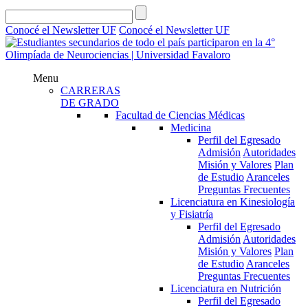
Conocé el Newsletter UF
Conocé el Newsletter UF
Menu
CARRERAS
DE GRADO
Facultad de Ciencias Médicas
Medicina
Perfil del Egresado
Admisión
Autoridades
Misión y Valores
Plan
de Estudio
Aranceles
Preguntas Frecuentes
Licenciatura en Kinesiología
y Fisiatría
Perfil del Egresado
Admisión
Autoridades
Misión y Valores
Plan
de Estudio
Aranceles
Preguntas Frecuentes
Licenciatura en Nutrición
Perfil del Egresado