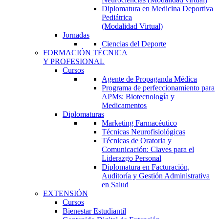
Diplomatura en Medicina Deportiva
Pediátrica
(Modalidad Virtual)
Jornadas
Ciencias del Deporte
FORMACIÓN TÉCNICA
Y PROFESIONAL
Cursos
Agente de Propaganda Médica
Programa de perfeccionamiento para
APMs: Biotecnología y
Medicamentos
Diplomaturas
Marketing Farmacéutico
Técnicas Neurofisiológicas
Técnicas de Oratoria y
Comunicación: Claves para el
Liderazgo Personal
Diplomatura en Facturación,
Auditoría y Gestión Administrativa
en Salud
EXTENSIÓN
Cursos
Bienestar Estudiantil