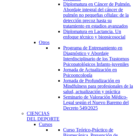
Diplomatura en Cáncer de Pulmón.
Abordaje integral del cáncer de
pulmón no pequeñas células: de la
detección precoz hasta su
tratamiento en estadios avanzados
Diplomatura en Lactancia. Un
enfoque técnico y biopsicosocial
Otros
Programa de Entrenamiento en
Diagnóstico y Abordaje
Interdisciplinario de los Trastornos
Psicopatológicos Infanto-juveniles
Jornada de Actualización en
Psicooncología
Jornada de Profundización en
Mindfulness para profesionales de la
salud, actualización y práctica
Seminario de Valoración Médico-
Legal según el Nuevo Baremo del
Decreto 549/2025
CIENCIAS
DEL DEPORTE
Cursos
Curso Teórico-Práctico de
Biomecánica, Prevención de