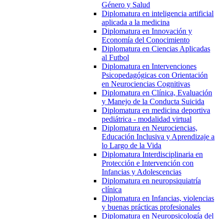
Género y Salud
Diplomatura en inteligencia artificial
aplicada a la medicina
Diplomatura en Innovación y
Economía del Conocimiento
Diplomatura en Ciencias Aplicadas
al Futbol
Diplomatura en Intervenciones
Psicopedagógicas con Orientación
en Neurociencias Cognitivas
Diplomatura en Clínica, Evaluación
y Manejo de la Conducta Suicida
Diplomatura en medicina deportiva
pediátrica - modalidad virtual
Diplomatura en Neurociencias,
Educación Inclusiva y Aprendizaje a
lo Largo de la Vida
Diplomatura Interdisciplinaria en
Protección e Intervención con
Infancias y Adolescencias
Diplomatura en neuropsiquiatría
clínica
Diplomatura en Infancias, violencias
y buenas prácticas profesionales
Diplomatura en Neuropsicología del