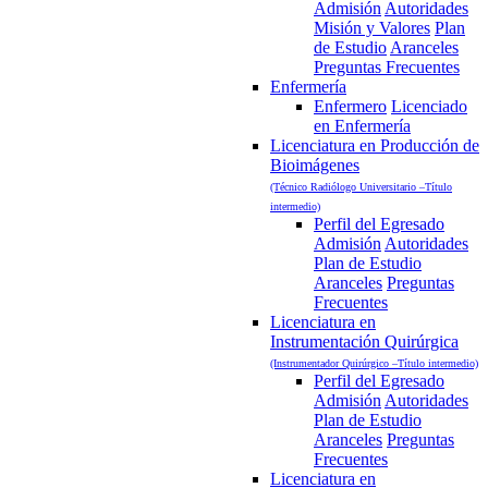
Admisión
Autoridades
Misión y Valores
Plan
de Estudio
Aranceles
Preguntas Frecuentes
Enfermería
Enfermero
Licenciado
en Enfermería
Licenciatura en Producción de
Bioimágenes
(Técnico Radiólogo Universitario –Título
intermedio)
Perfil del Egresado
Admisión
Autoridades
Plan de Estudio
Aranceles
Preguntas
Frecuentes
Licenciatura en
Instrumentación Quirúrgica
(Instrumentador Quirúrgico –Título intermedio)
Perfil del Egresado
Admisión
Autoridades
Plan de Estudio
Aranceles
Preguntas
Frecuentes
Licenciatura en