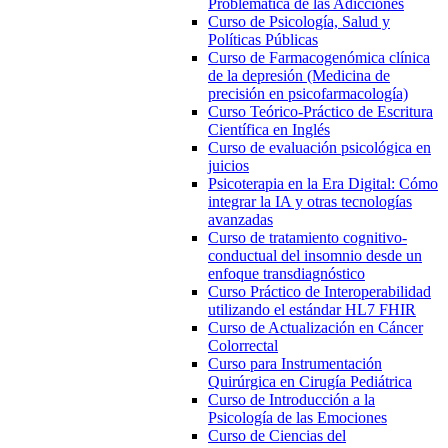
Problemática de las Adicciones
Curso de Psicología, Salud y
Políticas Públicas
Curso de Farmacogenómica clínica
de la depresión (Medicina de
precisión en psicofarmacología)
Curso Teórico-Práctico de Escritura
Científica en Inglés
Curso de evaluación psicológica en
juicios
Psicoterapia en la Era Digital: Cómo
integrar la IA y otras tecnologías
avanzadas
Curso de tratamiento cognitivo-
conductual del insomnio desde un
enfoque transdiagnóstico
Curso Práctico de Interoperabilidad
utilizando el estándar HL7 FHIR
Curso de Actualización en Cáncer
Colorrectal
Curso para Instrumentación
Quirúrgica en Cirugía Pediátrica
Curso de Introducción a la
Psicología de las Emociones
Curso de Ciencias del