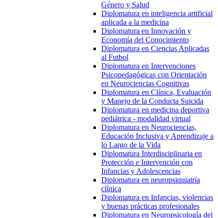
Género y Salud
Diplomatura en inteligencia artificial
aplicada a la medicina
Diplomatura en Innovación y
Economía del Conocimiento
Diplomatura en Ciencias Aplicadas
al Futbol
Diplomatura en Intervenciones
Psicopedagógicas con Orientación
en Neurociencias Cognitivas
Diplomatura en Clínica, Evaluación
y Manejo de la Conducta Suicida
Diplomatura en medicina deportiva
pediátrica - modalidad virtual
Diplomatura en Neurociencias,
Educación Inclusiva y Aprendizaje a
lo Largo de la Vida
Diplomatura Interdisciplinaria en
Protección e Intervención con
Infancias y Adolescencias
Diplomatura en neuropsiquiatría
clínica
Diplomatura en Infancias, violencias
y buenas prácticas profesionales
Diplomatura en Neuropsicología del