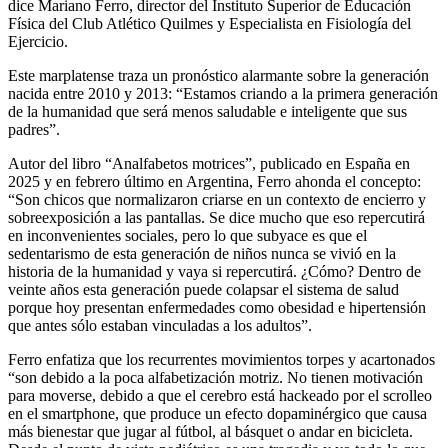
dice Mariano Ferro, director del Instituto Superior de Educación
Física del Club Atlético Quilmes y Especialista en Fisiología del
Ejercicio.
Este marplatense traza un pronóstico alarmante sobre la generación
nacida entre 2010 y 2013: “Estamos criando a la primera generación
de la humanidad que será menos saludable e inteligente que sus
padres”.
Autor del libro “Analfabetos motrices”, publicado en España en
2025 y en febrero último en Argentina, Ferro ahonda el concepto:
“Son chicos que normalizaron criarse en un contexto de encierro y
sobreexposición a las pantallas. Se dice mucho que eso repercutirá
en inconvenientes sociales, pero lo que subyace es que el
sedentarismo de esta generación de niños nunca se vivió en la
historia de la humanidad y vaya si repercutirá. ¿Cómo? Dentro de
veinte años esta generación puede colapsar el sistema de salud
porque hoy presentan enfermedades como obesidad e hipertensión
que antes sólo estaban vinculadas a los adultos”.
Ferro enfatiza que los recurrentes movimientos torpes y acartonados
“son debido a la poca alfabetización motriz. No tienen motivación
para moverse, debido a que el cerebro está hackeado por el scrolleo
en el smartphone, que produce un efecto dopaminérgico que causa
más bienestar que jugar al fútbol, al básquet o andar en bicicleta.