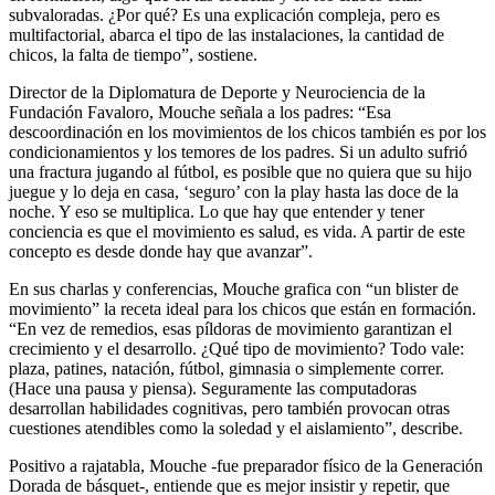
subvaloradas. ¿Por qué? Es una explicación compleja, pero es
multifactorial, abarca el tipo de las instalaciones, la cantidad de
chicos, la falta de tiempo”, sostiene.
Director de la Diplomatura de Deporte y Neurociencia de la
Fundación Favaloro, Mouche señala a los padres: “Esa
descoordinación en los movimientos de los chicos también es por los
condicionamientos y los temores de los padres. Si un adulto sufrió
una fractura jugando al fútbol, es posible que no quiera que su hijo
juegue y lo deja en casa, ‘seguro’ con la play hasta las doce de la
noche. Y eso se multiplica. Lo que hay que entender y tener
conciencia es que el movimiento es salud, es vida. A partir de este
concepto es desde donde hay que avanzar”.
En sus charlas y conferencias, Mouche grafica con “un blister de
movimiento” la receta ideal para los chicos que están en formación.
“En vez de remedios, esas píldoras de movimiento garantizan el
crecimiento y el desarrollo. ¿Qué tipo de movimiento? Todo vale:
plaza, patines, natación, fútbol, gimnasia o simplemente correr.
(Hace una pausa y piensa). Seguramente las computadoras
desarrollan habilidades cognitivas, pero también provocan otras
cuestiones atendibles como la soledad y el aislamiento”, describe.
Positivo a rajatabla, Mouche -fue preparador físico de la Generación
Dorada de básquet-, entiende que es mejor insistir y repetir, que