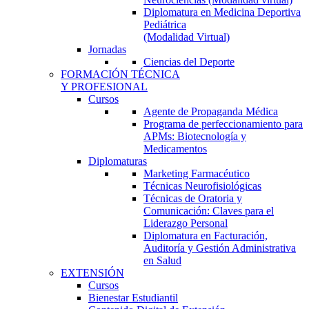
Diplomatura en Medicina Deportiva
Pediátrica
(Modalidad Virtual)
Jornadas
Ciencias del Deporte
FORMACIÓN TÉCNICA
Y PROFESIONAL
Cursos
Agente de Propaganda Médica
Programa de perfeccionamiento para
APMs: Biotecnología y
Medicamentos
Diplomaturas
Marketing Farmacéutico
Técnicas Neurofisiológicas
Técnicas de Oratoria y
Comunicación: Claves para el
Liderazgo Personal
Diplomatura en Facturación,
Auditoría y Gestión Administrativa
en Salud
EXTENSIÓN
Cursos
Bienestar Estudiantil