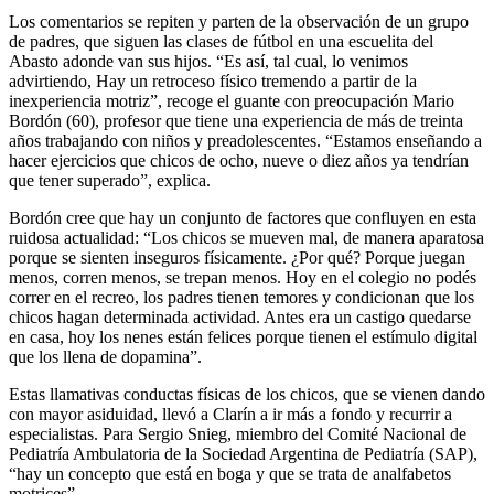
Los comentarios se repiten y parten de la observación de un grupo
de padres, que siguen las clases de fútbol en una escuelita del
Abasto adonde van sus hijos. “Es así, tal cual, lo venimos
advirtiendo, Hay un retroceso físico tremendo a partir de la
inexperiencia motriz”, recoge el guante con preocupación Mario
Bordón (60), profesor que tiene una experiencia de más de treinta
años trabajando con niños y preadolescentes. “Estamos enseñando a
hacer ejercicios que chicos de ocho, nueve o diez años ya tendrían
que tener superado”, explica.
Bordón cree que hay un conjunto de factores que confluyen en esta
ruidosa actualidad: “Los chicos se mueven mal, de manera aparatosa
porque se sienten inseguros físicamente. ¿Por qué? Porque juegan
menos, corren menos, se trepan menos. Hoy en el colegio no podés
correr en el recreo, los padres tienen temores y condicionan que los
chicos hagan determinada actividad. Antes era un castigo quedarse
en casa, hoy los nenes están felices porque tienen el estímulo digital
que los llena de dopamina”.
Estas llamativas conductas físicas de los chicos, que se vienen dando
con mayor asiduidad, llevó a Clarín a ir más a fondo y recurrir a
especialistas. Para Sergio Snieg, miembro del Comité Nacional de
Pediatría Ambulatoria de la Sociedad Argentina de Pediatría (SAP),
“hay un concepto que está en boga y que se trata de analfabetos
motrices”.