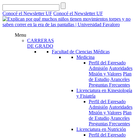
Conocé el Newsletter UF
Conocé el Newsletter UF
Menu
CARRERAS
DE GRADO
Facultad de Ciencias Médicas
Medicina
Perfil del Egresado
Admisión
Autoridades
Misión y Valores
Plan
de Estudio
Aranceles
Preguntas Frecuentes
Licenciatura en Kinesiología
y Fisiatría
Perfil del Egresado
Admisión
Autoridades
Misión y Valores
Plan
de Estudio
Aranceles
Preguntas Frecuentes
Licenciatura en Nutrición
Perfil del Egresado