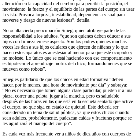
alteración en la capacidad del cerebro para percibir la posición, el
movimiento, la fuerza y el equilibrio de las partes del cuerpo sin usar
la vista. Provoca torpeza, inestabilidad, dependencia visual para
moverse y riesgo de nuevas lesiones”, detalla.
No oculta cierta preocupación Snieg, quien atribuye parte de las
responsabilidad a los adultos, “que son quienes deben educar a sus
hijos con firmeza en ese aspecto. Son los padres quienes muchas
veces les dan a sus hijos celulares que ejercen de niñeras y lo que
hacen estos aparatos es anestesiar al menor para que esté ocupado y
no moleste. Lo único que se está haciendo con ese comportamiento
es hipotecar el aprendizaje motriz del chico, formando nenes que se
mueven como robots”.
Snieg es partidario de que los chicos en edad formativa “deben
hacer, por lo menos, una hora de movimiento por día” y subraya:
“No es necesario que tomen alguna clase particular, pueden ir a una
plaza, correr una pelota, jugar a la mancha, pero es saludable
después de las horas en las que está en la escuela sentado que active
el cuerpo, no que siga en estado de quietud. Esto debería ser
considerado un tema de salud pública, ya que estos chicos cuando
sean adultos, probablemente, padezcan caídas y fracturas porque se
les agudizará el manejo del cuerpo”.
Es cada vez más frecuente ver a niños de diez años con cuerpos de