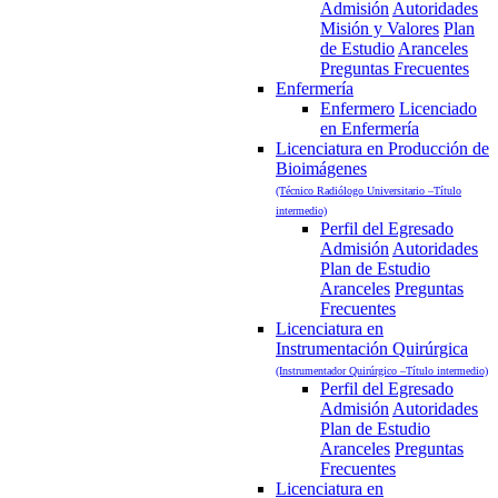
Admisión
Autoridades
Misión y Valores
Plan
de Estudio
Aranceles
Preguntas Frecuentes
Enfermería
Enfermero
Licenciado
en Enfermería
Licenciatura en Producción de
Bioimágenes
(Técnico Radiólogo Universitario –Título
intermedio)
Perfil del Egresado
Admisión
Autoridades
Plan de Estudio
Aranceles
Preguntas
Frecuentes
Licenciatura en
Instrumentación Quirúrgica
(Instrumentador Quirúrgico –Título intermedio)
Perfil del Egresado
Admisión
Autoridades
Plan de Estudio
Aranceles
Preguntas
Frecuentes
Licenciatura en