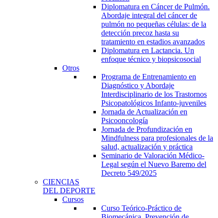
Diplomatura en Cáncer de Pulmón.
Abordaje integral del cáncer de
pulmón no pequeñas células: de la
detección precoz hasta su
tratamiento en estadios avanzados
Diplomatura en Lactancia. Un
enfoque técnico y biopsicosocial
Otros
Programa de Entrenamiento en
Diagnóstico y Abordaje
Interdisciplinario de los Trastornos
Psicopatológicos Infanto-juveniles
Jornada de Actualización en
Psicooncología
Jornada de Profundización en
Mindfulness para profesionales de la
salud, actualización y práctica
Seminario de Valoración Médico-
Legal según el Nuevo Baremo del
Decreto 549/2025
CIENCIAS
DEL DEPORTE
Cursos
Curso Teórico-Práctico de
Biomecánica, Prevención de