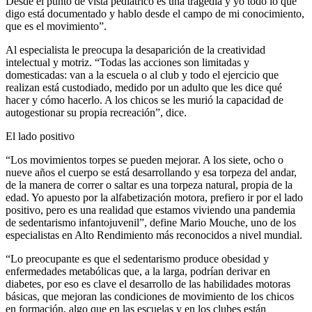
Desde el punto de vista pediátrico es una tragedia y yo todo lo que
digo está documentado y hablo desde el campo de mi conocimiento,
que es el movimiento”.
Al especialista le preocupa la desaparición de la creatividad
intelectual y motriz. “Todas las acciones son limitadas y
domesticadas: van a la escuela o al club y todo el ejercicio que
realizan está custodiado, medido por un adulto que les dice qué
hacer y cómo hacerlo. A los chicos se les murió la capacidad de
autogestionar su propia recreación”, dice.
El lado positivo
“Los movimientos torpes se pueden mejorar. A los siete, ocho o
nueve años el cuerpo se está desarrollando y esa torpeza del andar,
de la manera de correr o saltar es una torpeza natural, propia de la
edad. Yo apuesto por la alfabetización motora, prefiero ir por el lado
positivo, pero es una realidad que estamos viviendo una pandemia
de sedentarismo infantojuvenil”, define Mario Mouche, uno de los
especialistas en Alto Rendimiento más reconocidos a nivel mundial.
“Lo preocupante es que el sedentarismo produce obesidad y
enfermedades metabólicas que, a la larga, podrían derivar en
diabetes, por eso es clave el desarrollo de las habilidades motoras
básicas, que mejoran las condiciones de movimiento de los chicos
en formación, algo que en las escuelas y en los clubes están