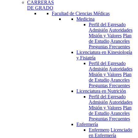
CARRERAS
DE GRADO
Facultad de Ciencias Médicas
Medicina
Perfil del Egresado
Admisión
Autoridades
Misión y Valores
Plan
de Estudio
Aranceles
Preguntas Frecuentes
Licenciatura en Kinesiología
y Fisiatría
Perfil del Egresado
Admisión
Autoridades
Misión y Valores
Plan
de Estudio
Aranceles
Preguntas Frecuentes
Licenciatura en Nutrición
Perfil del Egresado
Admisión
Autoridades
Misión y Valores
Plan
de Estudio
Aranceles
Preguntas Frecuentes
Enfermería
Enfermero
Licenciado
en Enfermería