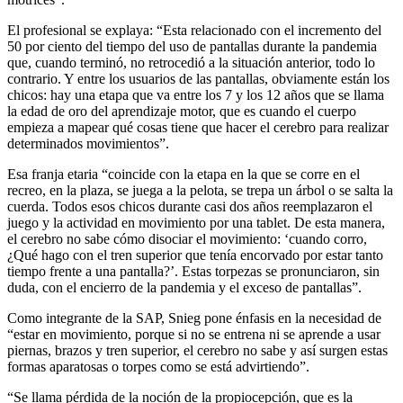
El profesional se explaya: “Esta relacionado con el incremento del
50 por ciento del tiempo del uso de pantallas durante la pandemia
que, cuando terminó, no retrocedió a la situación anterior, todo lo
contrario. Y entre los usuarios de las pantallas, obviamente están los
chicos: hay una etapa que va entre los 7 y los 12 años que se llama
la edad de oro del aprendizaje motor, que es cuando el cuerpo
empieza a mapear qué cosas tiene que hacer el cerebro para realizar
determinados movimientos”.
Esa franja etaria “coincide con la etapa en la que se corre en el
recreo, en la plaza, se juega a la pelota, se trepa un árbol o se salta la
cuerda. Todos esos chicos durante casi dos años reemplazaron el
juego y la actividad en movimiento por una tablet. De esta manera,
el cerebro no sabe cómo disociar el movimiento: ‘cuando corro,
¿Qué hago con el tren superior que tenía encorvado por estar tanto
tiempo frente a una pantalla?’. Estas torpezas se pronunciaron, sin
duda, con el encierro de la pandemia y el exceso de pantallas”.
Como integrante de la SAP, Snieg pone énfasis en la necesidad de
“estar en movimiento, porque si no se entrena ni se aprende a usar
piernas, brazos y tren superior, el cerebro no sabe y así surgen estas
formas aparatosas o torpes como se está advirtiendo”.
“Se llama pérdida de la noción de la propiocepción, que es la