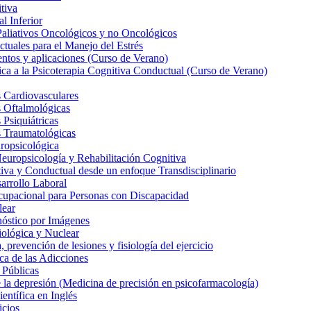
tiva
l Inferior
Paliativos Oncológicos y no Oncológicos
tuales para el Manejo del Estrés
entos y aplicaciones (Curso de Verano)
ica a la Psicoterapia Cognitiva Conductual (Curso de Verano)
 Cardiovasculares
s Oftalmológicas
Psiquiátricas
s Traumatológicas
ropsicológica
europsicología y Rehabilitación Cognitiva
iva y Conductual desde un enfoque Transdisciplinario
arrollo Laboral
cupacional para Personas con Discapacidad
lear
nóstico por Imágenes
iológica y Nuclear
 prevención de lesiones y fisiología del ejercicio
ca de las Adicciones
 Públicas
la depresión (Medicina de precisión en psicofarmacología)
entífica en Inglés
icios