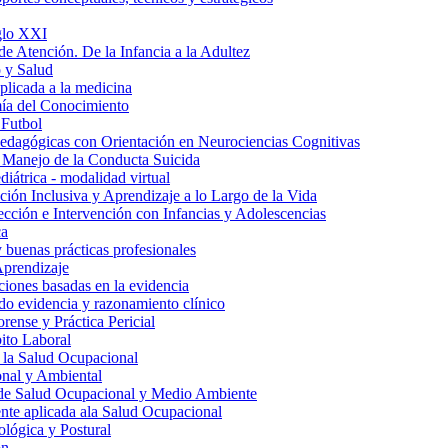
iglo XXI
de Atención. De la Infancia a la Adultez
 y Salud
aplicada a la medicina
ía del Conocimiento
 Futbol
edagógicas con Orientación en Neurociencias Cognitivas
 Manejo de la Conducta Suicida
iátrica - modalidad virtual
ión Inclusiva y Aprendizaje a lo Largo de la Vida
tección e Intervención con Infancias y Adolescencias
ca
y buenas prácticas profesionales
Aprendizaje
ciones basadas en la evidencia
do evidencia y razonamiento clínico
rense y Práctica Pericial
ito Laboral
 la Salud Ocupacional
nal y Ambiental
 de Salud Ocupacional y Medio Ambiente
te aplicada ala Salud Ocupacional
lógica y Postural
ón