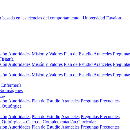
sión
Autoridades
Misión y Valores
Plan de Estudio
Aranceles
Pregunta
isiatría
sión
Autoridades
Misión y Valores
Plan de Estudio
Aranceles
Pregunta
sión
Autoridades
Misión y Valores
Plan de Estudio
Aranceles
Pregunta
 Enfermería
 Bioimágenes
dio)
sión
Autoridades
Plan de Estudio
Aranceles
Preguntas Frecuentes
n Quirúrgica
sión
Autoridades
Plan de Estudio
Aranceles
Preguntas Frecuentes
n Quirúrgica – Ciclo de Complementación Curricular
sión
Autoridades
Plan de Estudio
Aranceles
Preguntas Frecuentes