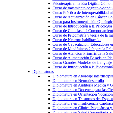
Psicoterapia en la Era Digital: Cómo i
Curso de tratamiento cognitivo-condu
Curso Práctico de Interoperabilidad 
Curso de Actualización en Cáncer Col
Curso para Instrumentación Quirúrgica
Curso de Introducción a la Psicología
Curso de Ciencias del Comportamiento
Curso de Psicometría y teoría de la m
Curso de Neurorrehabilitación
Curso de Capacitación: Educadores e
Curso de Mindfulness 2.0 para la Prác
Curso de Atención Primaria de la Sal
Curso de Alimentación Basada en Pla
Curso Grandes Modelos de Lenguaje 
Curso de Introducción a la Bioastroná
Diplomaturas
Diplomatura en Abordaje interdisciplin
Diplomatura en Neurodesarrollo
Diplomatura en Auditoría Médica y Ga
Diplomatura en Docencia para las Cie
Diplomatura en Orientación Vocacion
Diplomatura en Trastornos del Espectro
Diplomatura en Insuficiencia Cardíac
Diplomatura en Clínica Psiquiátrica y
Diplomatura en Salud Comunitaria: sop