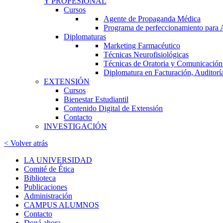
Y PROFESIONAL
Cursos
Agente de Propaganda Médica
Programa de perfeccionamiento para
Diplomaturas
Marketing Farmacéutico
Técnicas Neurofisiológicas
Técnicas de Oratoria y Comunicación:
Diplomatura en Facturación, Auditorí
EXTENSIÓN
Cursos
Bienestar Estudiantil
Contenido Digital de Extensión
Contacto
INVESTIGACIÓN
< Volver atrás
LA UNIVERSIDAD
Comité de Ética
Biblioteca
Publicaciones
Administración
CAMPUS ALUMNOS
Contacto
Doná ahora