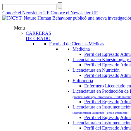
Conocé el Newsletter UF
Conocé el Newsletter UF
Menu
CARRERAS
DE GRADO
Facultad de Ciencias Médicas
Medicina
Perfil del Egresado
Admi
Licenciatura en Kinesiología y F
Perfil del Egresado
Admi
Licenciatura en Nutrición
Perfil del Egresado
Admi
Enfermería
Enfermero
Licenciado en
Licenciatura en Producción de
(Técnico Radiólogo Universitario –Título interme
Perfil del Egresado
Admi
Licenciatura en Instrumentació
(Instrumentador Quirúrgico –Título intermedio)
Perfil del Egresado
Admi
Licenciatura en Instrumentació
Perfil del Egresado
Admi