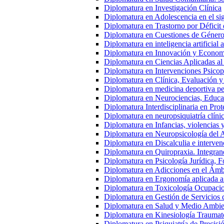
Diplomatura en Investigación Clínica
Diplomatura en Adolescencia en el s
Diplomatura en Trastorno por Déficit 
Diplomatura en Cuestiones de Género
Diplomatura en inteligencia artificial 
Diplomatura en Innovación y Econom
Diplomatura en Ciencias Aplicadas al
Diplomatura en Intervenciones Psicop
Diplomatura en Clínica, Evaluación y
Diplomatura en medicina deportiva ped
Diplomatura en Neurociencias, Educac
Diplomatura Interdisciplinaria en Pro
Diplomatura en neuropsiquiatría clíni
Diplomatura en Infancias, violencias 
Diplomatura en Neuropsicología del 
Diplomatura en Discalculia e interven
Diplomatura en Quiropraxia. Integran
Diplomatura en Psicología Jurídica, Fo
Diplomatura en Adicciones en el Ámb
Diplomatura en Ergonomía aplicada a
Diplomatura en Toxicología Ocupacio
Diplomatura en Gestión de Servicios
Diplomatura en Salud y Medio Ambien
Diplomatura en Kinesiología Traumato
Diplomatura en Psiquiatría de Precisi