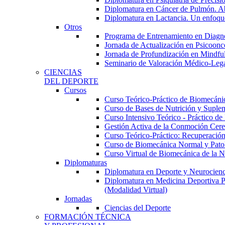
Diplomatura en Cáncer de Pulmón. Abor
Diplomatura en Lactancia. Un enfoque
Otros
Programa de Entrenamiento en Diagnóst
Jornada de Actualización en Psicoonc
Jornada de Profundización en Mindfuln
Seminario de Valoración Médico-Leg
CIENCIAS
DEL DEPORTE
Cursos
Curso Teórico-Práctico de Biomecánica
Curso de Bases de Nutrición y Suplem
Curso Intensivo Teórico - Práctico d
Gestión Activa de la Conmoción Cereb
Curso Teórico-Práctico: Recuperación
Curso de Biomecánica Normal y Patoló
Curso Virtual de Biomecánica de la N
Diplomaturas
Diplomatura en Deporte y Neurocienci
Diplomatura en Medicina Deportiva P
(Modalidad Virtual)
Jornadas
Ciencias del Deporte
FORMACIÓN TÉCNICA