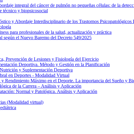
daje integral del cáncer de pulmón no pequeñas células: de la detecci
 técnico y biopsicosocial
ico y Abordaje Interdisciplinario de los Trastornos Psicopatológicos I
ología
ess para profesionales de la salud, actualización y práctica
al según el Nuevo Baremo del Decreto 549/2025
, Prevención de Lesiones y Fisiología del Ejercicio
entación Deportiva. Método y Gestión en la Planificación
e Nutrición y Suplementación Deportiva
ral en Deportes - Modalidad Virtual
 y Rendimiento Máximo en el Deporte. La importancia del Sueño y Bio
gica de la Carrera – Análisis y Aplicación
atación: Normal y Patológica. Análisis y Aplicación
as (Modalidad virtual)
ediátrica