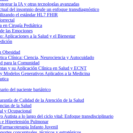
ntegrar la IA y otras tecnologías avanzadas
ctual del insomnio desde un enfoque transdiagnóstico
utilizando el estándar HL7 FHIR
orrectal
 en Cirugía Pediátrica
 de las Emociones
: Aplicaciones a la Salud y el Bienestar
edición
n Obesidad
tica Clínica: Ciencia, Neurociencia y Autocuidado
ud para la Comunidad
ntas y su Aplicación Clínica en Salud y ECNT
y Modelos Generativos Aplicados a la Medicina
utica
ario del paciente bariátrico
rantía de Calidad de la Atención de la Salud
ncias de la Salud
al y Ocupacional
 Autista a lo largo del ciclo vital: Enfoque transdisciplinario
a e Hipertensión Pulmonar
 Farmacoterapia Infanto Juvenil
ortes conceptuales, técnicos y estratégicos