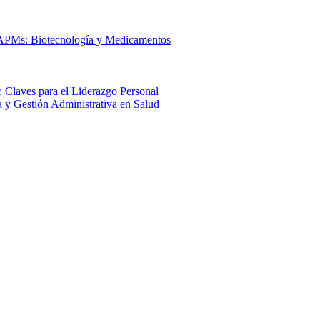
 APMs: Biotecnología y Medicamentos
 Claves para el Liderazgo Personal
a y Gestión Administrativa en Salud