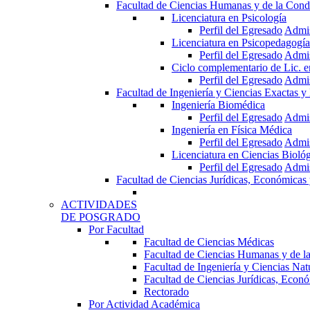
Facultad de Ciencias Humanas y de la Cond
Licenciatura en Psicología
Perfil del Egresado
Admi
Licenciatura en Psicopedagogía
Perfil del Egresado
Admi
Ciclo complementario de Lic. 
Perfil del Egresado
Admi
Facultad de Ingeniería y Ciencias Exactas y
Ingeniería Biomédica
Perfil del Egresado
Admi
Ingeniería en Física Médica
Perfil del Egresado
Admi
Licenciatura en Ciencias Bioló
Perfil del Egresado
Admi
Facultad de Ciencias Jurídicas, Económicas 
ACTIVIDADES
DE POSGRADO
Por Facultad
Facultad de Ciencias Médicas
Facultad de Ciencias Humanas y de l
Facultad de Ingeniería y Ciencias Nat
Facultad de Ciencias Jurídicas, Econó
Rectorado
Por Actividad Académica