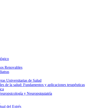
lógico
sos Renovables
iatras
as Universitarias de Salud
es de la salud: Fundamentos y aplicaciones terapéuticas
ica
europsicología y Neuropsiquiatría
a
ual del Estrés