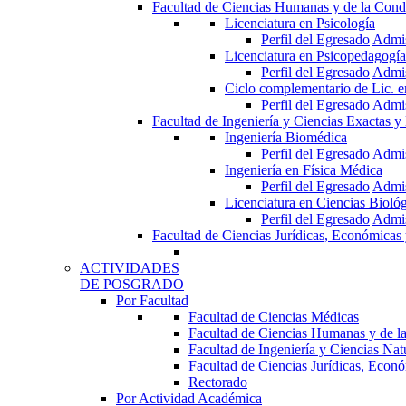
Facultad de Ciencias Humanas y de la Cond
Licenciatura en Psicología
Perfil del Egresado
Admi
Licenciatura en Psicopedagogía
Perfil del Egresado
Admi
Ciclo complementario de Lic. 
Perfil del Egresado
Admi
Facultad de Ingeniería y Ciencias Exactas y
Ingeniería Biomédica
Perfil del Egresado
Admi
Ingeniería en Física Médica
Perfil del Egresado
Admi
Licenciatura en Ciencias Bioló
Perfil del Egresado
Admi
Facultad de Ciencias Jurídicas, Económicas 
ACTIVIDADES
DE POSGRADO
Por Facultad
Facultad de Ciencias Médicas
Facultad de Ciencias Humanas y de l
Facultad de Ingeniería y Ciencias Nat
Facultad de Ciencias Jurídicas, Econó
Rectorado
Por Actividad Académica