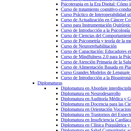
Psicoterapia en la Era Digital: Cómo i
Curso de tratamiento cognitivo-condu
Curso Práctico de Interoperabilidad 
Curso de Actualización en Cáncer Col
Curso para Instrumentación Quirúrgica
Curso de Introducción a la Psicología
Curso de Ciencias del Comportamiento
Curso de Psicometría y teoría de la m
Curso de Neurorrehabilitación
Curso de Capacitación: Educadores e
Curso de Mindfulness 2.0 para la Prác
Curso de Atención Primaria de la Sal
Curso de Alimentación Basada en Pla
Curso Grandes Modelos de Lenguaje 
Curso de Introducción a la Bioastroná
Diplomaturas
Diplomatura en Abordaje interdisciplin
Diplomatura en Neurodesarrollo
Diplomatura en Auditoría Médica y Ga
Diplomatura en Docencia para las Cie
Diplomatura en Orientación Vocacion
Diplomatura en Trastornos del Espectro
Diplomatura en Insuficiencia Cardíac
Diplomatura en Clínica Psiquiátrica y
Diplomatura en Salud Comunitaria: sop