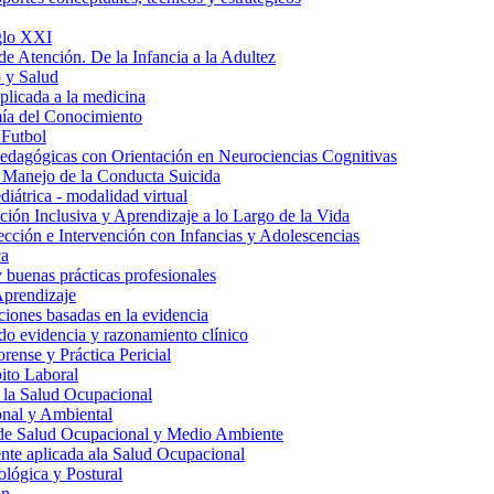
iglo XXI
de Atención. De la Infancia a la Adultez
 y Salud
aplicada a la medicina
ía del Conocimiento
 Futbol
edagógicas con Orientación en Neurociencias Cognitivas
 Manejo de la Conducta Suicida
iátrica - modalidad virtual
ión Inclusiva y Aprendizaje a lo Largo de la Vida
tección e Intervención con Infancias y Adolescencias
ca
y buenas prácticas profesionales
Aprendizaje
ciones basadas en la evidencia
do evidencia y razonamiento clínico
rense y Práctica Pericial
ito Laboral
 la Salud Ocupacional
nal y Ambiental
 de Salud Ocupacional y Medio Ambiente
te aplicada ala Salud Ocupacional
lógica y Postural
ón