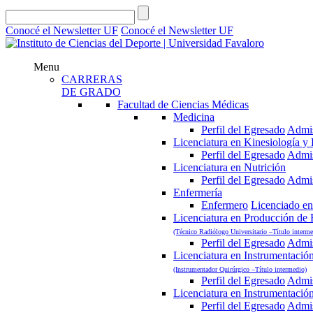
Conocé el Newsletter UF
Conocé el Newsletter UF
Menu
CARRERAS
DE GRADO
Facultad de Ciencias Médicas
Medicina
Perfil del Egresado
Admi
Licenciatura en Kinesiología y F
Perfil del Egresado
Admi
Licenciatura en Nutrición
Perfil del Egresado
Admi
Enfermería
Enfermero
Licenciado en
Licenciatura en Producción de
(Técnico Radiólogo Universitario –Título interme
Perfil del Egresado
Admi
Licenciatura en Instrumentació
(Instrumentador Quirúrgico –Título intermedio)
Perfil del Egresado
Admi
Licenciatura en Instrumentació
Perfil del Egresado
Admi