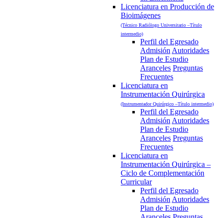
Licenciatura en Producción de
Bioimágenes
(Técnico Radiólogo Universitario –Título
intermedio)
Perfil del Egresado
Admisión
Autoridades
Plan de Estudio
Aranceles
Preguntas
Frecuentes
Licenciatura en
Instrumentación Quirúrgica
(Instrumentador Quirúrgico –Título intermedio)
Perfil del Egresado
Admisión
Autoridades
Plan de Estudio
Aranceles
Preguntas
Frecuentes
Licenciatura en
Instrumentación Quirúrgica –
Ciclo de Complementación
Curricular
Perfil del Egresado
Admisión
Autoridades
Plan de Estudio
Aranceles
Preguntas