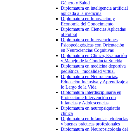
Género y Salud
Diplomatura en inteligencia artificial
aplicada a la medicina
Diplomatura en Innovación y
Economía del Conocimiento
Diplomatura en Ciencias Aplicadas
al Futbol
Diplomatura en Intervenciones
Psicopedagógicas con Orientación
en Neurociencias Cognitivas
Diplomatura en Clínica, Evaluación
y Manejo de la Conducta Suicida
Diplomatura en medicina deportiva
pediátrica - modalidad virtual
Diplomatura en Neurociencias,
Educación Inclusiva y Aprendizaje a
lo Largo de la Vida
Diplomatura Interdisciplinaria en
Protección e Intervención con
Infancias y Adolescencias
Diplomatura en neuropsiquiatría
clínica
Diplomatura en Infancias, violencias
y buenas prácticas profesionales
Diplomatura en Neuropsicología del