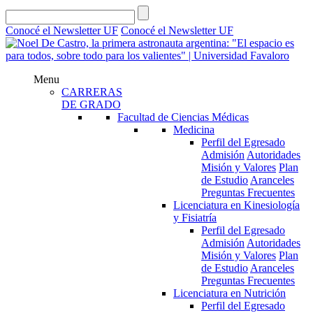
Conocé el Newsletter UF
Conocé el Newsletter UF
Menu
CARRERAS
DE GRADO
Facultad de Ciencias Médicas
Medicina
Perfil del Egresado
Admisión
Autoridades
Misión y Valores
Plan
de Estudio
Aranceles
Preguntas Frecuentes
Licenciatura en Kinesiología
y Fisiatría
Perfil del Egresado
Admisión
Autoridades
Misión y Valores
Plan
de Estudio
Aranceles
Preguntas Frecuentes
Licenciatura en Nutrición
Perfil del Egresado