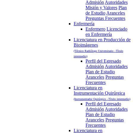
Admisión
Autoridades
Misión y Valores
Plan
de Estudio
Aranceles
Preguntas Frecuentes
Enfermería
Enfermero
Licenciado
en Enfermería
Licenciatura en Producción de
Bioimágenes
(Técnico Radiólogo Universitario –Título
intermedio)
Perfil del Egresado
Admisión
Autoridades
Plan de Estudio
Aranceles
Preguntas
Frecuentes
Licenciatura en
Instrumentación Quirúrgica
(Instrumentador Quirúrgico –Título intermedio)
Perfil del Egresado
Admisión
Autoridades
Plan de Estudio
Aranceles
Preguntas
Frecuentes
Licenciatura en