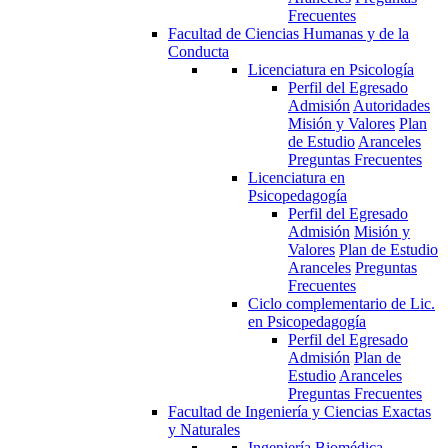
Frecuentes
Facultad de Ciencias Humanas y de la
Conducta
Licenciatura en Psicología
Perfil del Egresado
Admisión
Autoridades
Misión y Valores
Plan
de Estudio
Aranceles
Preguntas Frecuentes
Licenciatura en
Psicopedagogía
Perfil del Egresado
Admisión
Misión y
Valores
Plan de Estudio
Aranceles
Preguntas
Frecuentes
Ciclo complementario de Lic.
en Psicopedagogía
Perfil del Egresado
Admisión
Plan de
Estudio
Aranceles
Preguntas Frecuentes
Facultad de Ingeniería y Ciencias Exactas
y Naturales
Ingeniería Biomédica