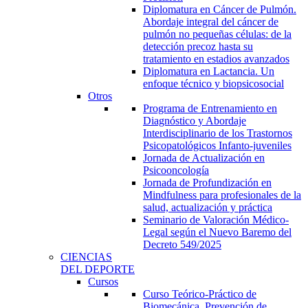
Diplomatura en Cáncer de Pulmón.
Abordaje integral del cáncer de
pulmón no pequeñas células: de la
detección precoz hasta su
tratamiento en estadios avanzados
Diplomatura en Lactancia. Un
enfoque técnico y biopsicosocial
Otros
Programa de Entrenamiento en
Diagnóstico y Abordaje
Interdisciplinario de los Trastornos
Psicopatológicos Infanto-juveniles
Jornada de Actualización en
Psicooncología
Jornada de Profundización en
Mindfulness para profesionales de la
salud, actualización y práctica
Seminario de Valoración Médico-
Legal según el Nuevo Baremo del
Decreto 549/2025
CIENCIAS
DEL DEPORTE
Cursos
Curso Teórico-Práctico de
Biomecánica, Prevención de