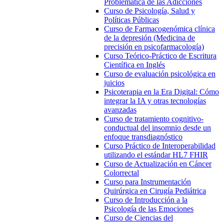
Problemática de las Adicciones
Curso de Psicología, Salud y
Políticas Públicas
Curso de Farmacogenómica clínica
de la depresión (Medicina de
precisión en psicofarmacología)
Curso Teórico-Práctico de Escritura
Científica en Inglés
Curso de evaluación psicológica en
juicios
Psicoterapia en la Era Digital: Cómo
integrar la IA y otras tecnologías
avanzadas
Curso de tratamiento cognitivo-
conductual del insomnio desde un
enfoque transdiagnóstico
Curso Práctico de Interoperabilidad
utilizando el estándar HL7 FHIR
Curso de Actualización en Cáncer
Colorrectal
Curso para Instrumentación
Quirúrgica en Cirugía Pediátrica
Curso de Introducción a la
Psicología de las Emociones
Curso de Ciencias del