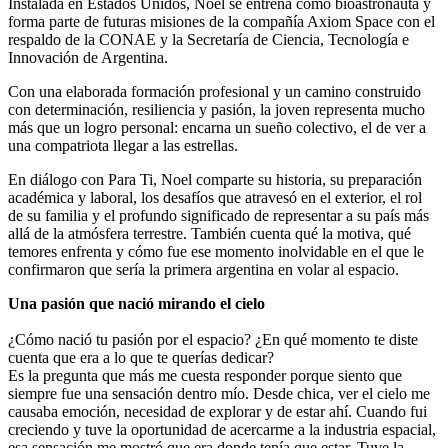
Instalada en Estados Unidos, Noel se entrena como bioastronauta y
forma parte de futuras misiones de la compañía Axiom Space con el
respaldo de la CONAE y la Secretaría de Ciencia, Tecnología e
Innovación de Argentina.
Con una elaborada formación profesional y un camino construido
con determinación, resiliencia y pasión, la joven representa mucho
más que un logro personal: encarna un sueño colectivo, el de ver a
una compatriota llegar a las estrellas.
En diálogo con Para Ti, Noel comparte su historia, su preparación
académica y laboral, los desafíos que atravesó en el exterior, el rol
de su familia y el profundo significado de representar a su país más
allá de la atmósfera terrestre. También cuenta qué la motiva, qué
temores enfrenta y cómo fue ese momento inolvidable en el que le
confirmaron que sería la primera argentina en volar al espacio.
Una pasión que nació mirando el cielo
¿Cómo nació tu pasión por el espacio? ¿En qué momento te diste
cuenta que era a lo que te querías dedicar?
Es la pregunta que más me cuesta responder porque siento que
siempre fue una sensación dentro mío. Desde chica, ver el cielo me
causaba emoción, necesidad de explorar y de estar ahí. Cuando fui
creciendo y tuve la oportunidad de acercarme a la industria espacial,
esa sensación me mostró que era donde tenía que estar. Tuve la