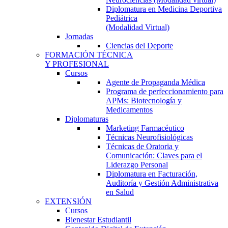
Diplomatura en Medicina Deportiva
Pediátrica
(Modalidad Virtual)
Jornadas
Ciencias del Deporte
FORMACIÓN TÉCNICA
Y PROFESIONAL
Cursos
Agente de Propaganda Médica
Programa de perfeccionamiento para
APMs: Biotecnología y
Medicamentos
Diplomaturas
Marketing Farmacéutico
Técnicas Neurofisiológicas
Técnicas de Oratoria y
Comunicación: Claves para el
Liderazgo Personal
Diplomatura en Facturación,
Auditoría y Gestión Administrativa
en Salud
EXTENSIÓN
Cursos
Bienestar Estudiantil