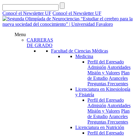
Conocé el Newsletter UF
Conocé el Newsletter UF
Menu
CARRERAS
DE GRADO
Facultad de Ciencias Médicas
Medicina
Perfil del Egresado
Admisión
Autoridades
Misión y Valores
Plan
de Estudio
Aranceles
Preguntas Frecuentes
Licenciatura en Kinesiología
y Fisiatría
Perfil del Egresado
Admisión
Autoridades
Misión y Valores
Plan
de Estudio
Aranceles
Preguntas Frecuentes
Licenciatura en Nutrición
Perfil del Egresado