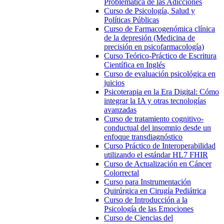
Problemática de las Adicciones
Curso de Psicología, Salud y
Políticas Públicas
Curso de Farmacogenómica clínica
de la depresión (Medicina de
precisión en psicofarmacología)
Curso Teórico-Práctico de Escritura
Científica en Inglés
Curso de evaluación psicológica en
juicios
Psicoterapia en la Era Digital: Cómo
integrar la IA y otras tecnologías
avanzadas
Curso de tratamiento cognitivo-
conductual del insomnio desde un
enfoque transdiagnóstico
Curso Práctico de Interoperabilidad
utilizando el estándar HL7 FHIR
Curso de Actualización en Cáncer
Colorrectal
Curso para Instrumentación
Quirúrgica en Cirugía Pediátrica
Curso de Introducción a la
Psicología de las Emociones
Curso de Ciencias del