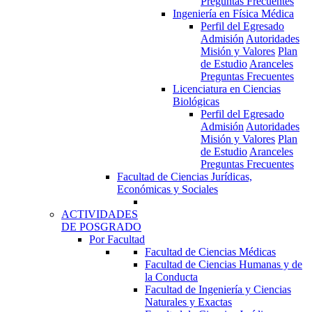
Preguntas Frecuentes
Ingeniería en Física Médica
Perfil del Egresado
Admisión
Autoridades
Misión y Valores
Plan
de Estudio
Aranceles
Preguntas Frecuentes
Licenciatura en Ciencias
Biológicas
Perfil del Egresado
Admisión
Autoridades
Misión y Valores
Plan
de Estudio
Aranceles
Preguntas Frecuentes
Facultad de Ciencias Jurídicas,
Económicas y Sociales
ACTIVIDADES
DE POSGRADO
Por Facultad
Facultad de Ciencias Médicas
Facultad de Ciencias Humanas y de
la Conducta
Facultad de Ingeniería y Ciencias
Naturales y Exactas