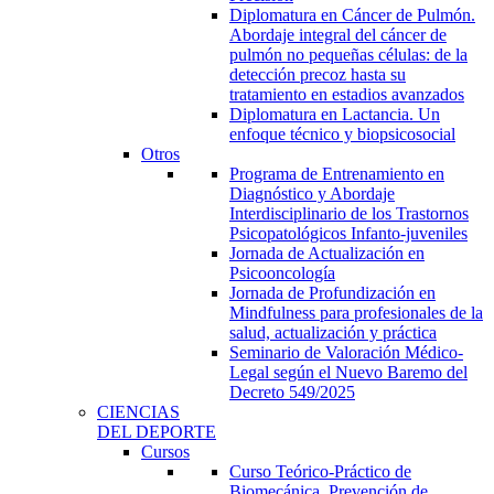
Diplomatura en Cáncer de Pulmón.
Abordaje integral del cáncer de
pulmón no pequeñas células: de la
detección precoz hasta su
tratamiento en estadios avanzados
Diplomatura en Lactancia. Un
enfoque técnico y biopsicosocial
Otros
Programa de Entrenamiento en
Diagnóstico y Abordaje
Interdisciplinario de los Trastornos
Psicopatológicos Infanto-juveniles
Jornada de Actualización en
Psicooncología
Jornada de Profundización en
Mindfulness para profesionales de la
salud, actualización y práctica
Seminario de Valoración Médico-
Legal según el Nuevo Baremo del
Decreto 549/2025
CIENCIAS
DEL DEPORTE
Cursos
Curso Teórico-Práctico de
Biomecánica, Prevención de