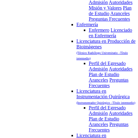
Admisión
Autoridades
Misión y Valores
Plan
de Estudio
Aranceles
Preguntas Frecuentes
Enfermería
Enfermero
Licenciado
en Enfermería
Licenciatura en Producción de
Bioimágenes
(Técnico Radiólogo Universitario –Título
intermedio)
Perfil del Egresado
Admisión
Autoridades
Plan de Estudio
Aranceles
Preguntas
Frecuentes
Licenciatura en
Instrumentación Quirúrgica
(Instrumentador Quirúrgico –Título intermedio)
Perfil del Egresado
Admisión
Autoridades
Plan de Estudio
Aranceles
Preguntas
Frecuentes
Licenciatura en