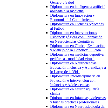
Género y Salud
Diplomatura en inteligencia artificial
aplicada a la medicina
Diplomatura en Innovación y
Economía del Conocimiento
Diplomatura en Ciencias Aplicadas
al Futbol
Diplomatura en Intervenciones
Psicopedagógicas con Orientación
en Neurociencias Cognitivas
Diplomatura en Clínica, Evaluación
y Manejo de la Conducta Suicida
Diplomatura en medicina deportiva
pediátrica - modalidad virtual
Diplomatura en Neurociencias,
Educación Inclusiva y Aprendizaje a
lo Largo de la Vida
Diplomatura Interdisciplinaria en
Protección e Intervención con
Infancias y Adolescencias
Diplomatura en neuropsiquiatría
clínica
Diplomatura en Infancias, violencias
y buenas prácticas profesionales
Diplomatura en Neuropsicología del