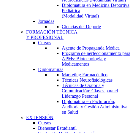
Diplomatura en Medicina Deportiva
Pediátrica
(Modalidad Virtual)
Jornadas
Ciencias del Deporte
FORMACIÓN TÉCNICA
Y PROFESIONAL
Cursos
Agente de Propaganda Médica
Programa de perfeccionamiento para
APMs: Biotecnología y
Medicamentos
Diplomaturas
Marketing Farmacéutico
Técnicas Neurofisiológicas
Técnicas de Oratoria y
Comunicación: Claves para el
Liderazgo Personal
Diplomatura en Facturación,
Auditoría y Gestión Administrativa
en Salud
EXTENSIÓN
Cursos
Bienestar Estudiantil