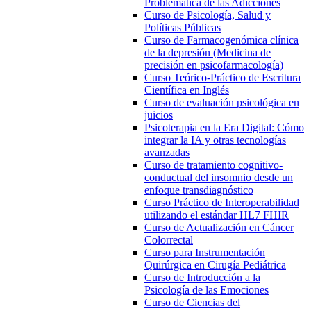
Problemática de las Adicciones
Curso de Psicología, Salud y
Políticas Públicas
Curso de Farmacogenómica clínica
de la depresión (Medicina de
precisión en psicofarmacología)
Curso Teórico-Práctico de Escritura
Científica en Inglés
Curso de evaluación psicológica en
juicios
Psicoterapia en la Era Digital: Cómo
integrar la IA y otras tecnologías
avanzadas
Curso de tratamiento cognitivo-
conductual del insomnio desde un
enfoque transdiagnóstico
Curso Práctico de Interoperabilidad
utilizando el estándar HL7 FHIR
Curso de Actualización en Cáncer
Colorrectal
Curso para Instrumentación
Quirúrgica en Cirugía Pediátrica
Curso de Introducción a la
Psicología de las Emociones
Curso de Ciencias del