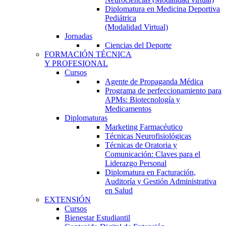
Diplomatura en Medicina Deportiva
Pediátrica
(Modalidad Virtual)
Jornadas
Ciencias del Deporte
FORMACIÓN TÉCNICA
Y PROFESIONAL
Cursos
Agente de Propaganda Médica
Programa de perfeccionamiento para
APMs: Biotecnología y
Medicamentos
Diplomaturas
Marketing Farmacéutico
Técnicas Neurofisiológicas
Técnicas de Oratoria y
Comunicación: Claves para el
Liderazgo Personal
Diplomatura en Facturación,
Auditoría y Gestión Administrativa
en Salud
EXTENSIÓN
Cursos
Bienestar Estudiantil