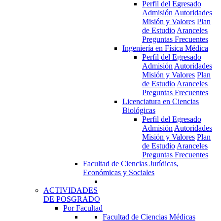
Perfil del Egresado
Admisión
Autoridades
Misión y Valores
Plan
de Estudio
Aranceles
Preguntas Frecuentes
Ingeniería en Física Médica
Perfil del Egresado
Admisión
Autoridades
Misión y Valores
Plan
de Estudio
Aranceles
Preguntas Frecuentes
Licenciatura en Ciencias
Biológicas
Perfil del Egresado
Admisión
Autoridades
Misión y Valores
Plan
de Estudio
Aranceles
Preguntas Frecuentes
Facultad de Ciencias Jurídicas,
Económicas y Sociales
ACTIVIDADES
DE POSGRADO
Por Facultad
Facultad de Ciencias Médicas