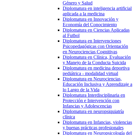
Género y Salud
Diplomatura en inteligencia artificial
aplicada a la medicina
Diplomatura en Innovación y
Economía del Conocimiento
Diplomatura en Ciencias Aplicadas
al Futbol
Diplomatura en Intervenciones
Psicopedagógicas con Orientación
en Neurociencias Cognitivas
Diplomatura en Clínica, Evaluación
y Manejo de la Conducta Suicida
Diplomatura en medicina deportiva
pediátrica - modalidad virtual
Diplomatura en Neurociencias,
Educación Inclusiva y Aprendizaje a
lo Largo de la Vida
Diplomatura Interdisciplinaria en
Protección e Intervención con
Infancias y Adolescencias
Diplomatura en neuropsiquiatría
clínica
Diplomatura en Infancias, violencias
y buenas prácticas profesionales
Diplomatura en Neuropsicología del