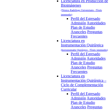
Licenciatura en Producción de
Bioimágenes
(Técnico Radiólogo Universitario –Título
intermedio)
Perfil del Egresado
Admisión
Autoridades
Plan de Estudio
Aranceles
Preguntas
Frecuentes
Licenciatura en
Instrumentación Quirúrgica
(Instrumentador Quirúrgico –Título intermedio)
Perfil del Egresado
Admisión
Autoridades
Plan de Estudio
Aranceles
Preguntas
Frecuentes
Licenciatura en
Instrumentación Quirúrgica –
Ciclo de Complementación
Curricular
Perfil del Egresado
Admisión
Autoridades
Plan de Estudio
Aranceles
Preguntas