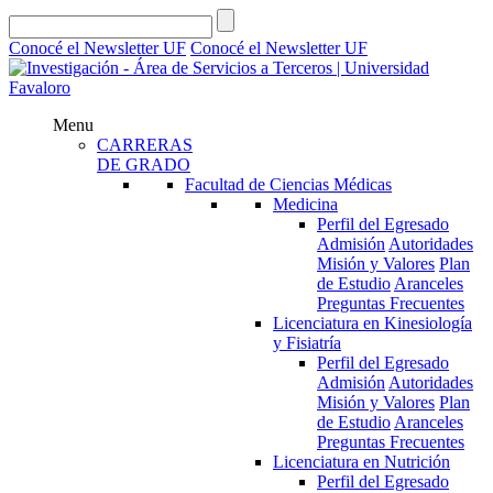
Conocé el Newsletter UF
Conocé el Newsletter UF
Menu
CARRERAS
DE GRADO
Facultad de Ciencias Médicas
Medicina
Perfil del Egresado
Admisión
Autoridades
Misión y Valores
Plan
de Estudio
Aranceles
Preguntas Frecuentes
Licenciatura en Kinesiología
y Fisiatría
Perfil del Egresado
Admisión
Autoridades
Misión y Valores
Plan
de Estudio
Aranceles
Preguntas Frecuentes
Licenciatura en Nutrición
Perfil del Egresado