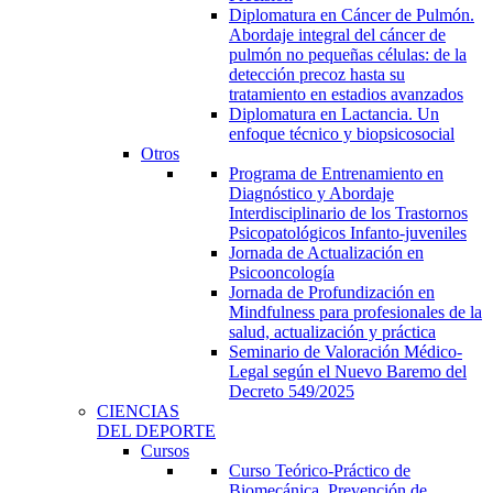
Diplomatura en Cáncer de Pulmón.
Abordaje integral del cáncer de
pulmón no pequeñas células: de la
detección precoz hasta su
tratamiento en estadios avanzados
Diplomatura en Lactancia. Un
enfoque técnico y biopsicosocial
Otros
Programa de Entrenamiento en
Diagnóstico y Abordaje
Interdisciplinario de los Trastornos
Psicopatológicos Infanto-juveniles
Jornada de Actualización en
Psicooncología
Jornada de Profundización en
Mindfulness para profesionales de la
salud, actualización y práctica
Seminario de Valoración Médico-
Legal según el Nuevo Baremo del
Decreto 549/2025
CIENCIAS
DEL DEPORTE
Cursos
Curso Teórico-Práctico de
Biomecánica, Prevención de