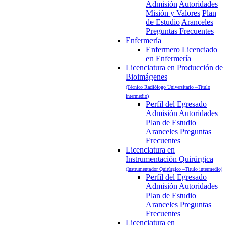
Admisión
Autoridades
Misión y Valores
Plan
de Estudio
Aranceles
Preguntas Frecuentes
Enfermería
Enfermero
Licenciado
en Enfermería
Licenciatura en Producción de
Bioimágenes
(Técnico Radiólogo Universitario –Título
intermedio)
Perfil del Egresado
Admisión
Autoridades
Plan de Estudio
Aranceles
Preguntas
Frecuentes
Licenciatura en
Instrumentación Quirúrgica
(Instrumentador Quirúrgico –Título intermedio)
Perfil del Egresado
Admisión
Autoridades
Plan de Estudio
Aranceles
Preguntas
Frecuentes
Licenciatura en