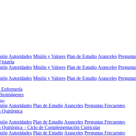
sión
Autoridades
Misión y Valores
Plan de Estudio
Aranceles
Pregunta
isiatría
sión
Autoridades
Misión y Valores
Plan de Estudio
Aranceles
Pregunta
sión
Autoridades
Misión y Valores
Plan de Estudio
Aranceles
Pregunta
 Enfermería
 Bioimágenes
dio)
sión
Autoridades
Plan de Estudio
Aranceles
Preguntas Frecuentes
n Quirúrgica
sión
Autoridades
Plan de Estudio
Aranceles
Preguntas Frecuentes
n Quirúrgica – Ciclo de Complementación Curricular
sión
Autoridades
Plan de Estudio
Aranceles
Preguntas Frecuentes