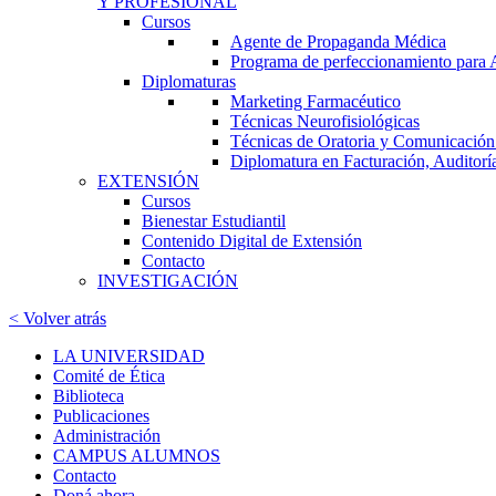
Y PROFESIONAL
Cursos
Agente de Propaganda Médica
Programa de perfeccionamiento para
Diplomaturas
Marketing Farmacéutico
Técnicas Neurofisiológicas
Técnicas de Oratoria y Comunicación:
Diplomatura en Facturación, Auditorí
EXTENSIÓN
Cursos
Bienestar Estudiantil
Contenido Digital de Extensión
Contacto
INVESTIGACIÓN
< Volver atrás
LA UNIVERSIDAD
Comité de Ética
Biblioteca
Publicaciones
Administración
CAMPUS ALUMNOS
Contacto
Doná ahora