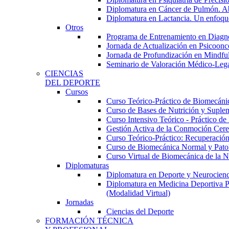
Diplomatura en Cáncer de Pulmón. Abor
Diplomatura en Lactancia. Un enfoque
Otros
Programa de Entrenamiento en Diagnóst
Jornada de Actualización en Psicoonc
Jornada de Profundización en Mindfuln
Seminario de Valoración Médico-Leg
CIENCIAS
DEL DEPORTE
Cursos
Curso Teórico-Práctico de Biomecánica
Curso de Bases de Nutrición y Suplem
Curso Intensivo Teórico - Práctico d
Gestión Activa de la Conmoción Cereb
Curso Teórico-Práctico: Recuperación
Curso de Biomecánica Normal y Patoló
Curso Virtual de Biomecánica de la N
Diplomaturas
Diplomatura en Deporte y Neurocienci
Diplomatura en Medicina Deportiva P
(Modalidad Virtual)
Jornadas
Ciencias del Deporte
FORMACIÓN TÉCNICA