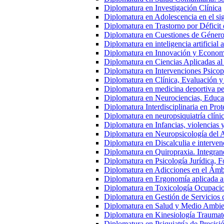
Diplomatura en Investigación Clínica
Diplomatura en Adolescencia en el s
Diplomatura en Trastorno por Déficit 
Diplomatura en Cuestiones de Género
Diplomatura en inteligencia artificial 
Diplomatura en Innovación y Econom
Diplomatura en Ciencias Aplicadas al
Diplomatura en Intervenciones Psicop
Diplomatura en Clínica, Evaluación y
Diplomatura en medicina deportiva ped
Diplomatura en Neurociencias, Educac
Diplomatura Interdisciplinaria en Pro
Diplomatura en neuropsiquiatría clíni
Diplomatura en Infancias, violencias 
Diplomatura en Neuropsicología del 
Diplomatura en Discalculia e interven
Diplomatura en Quiropraxia. Integran
Diplomatura en Psicología Jurídica, Fo
Diplomatura en Adicciones en el Ámb
Diplomatura en Ergonomía aplicada a
Diplomatura en Toxicología Ocupacio
Diplomatura en Gestión de Servicios
Diplomatura en Salud y Medio Ambien
Diplomatura en Kinesiología Traumato
Diplomatura en Psiquiatría de Precisi