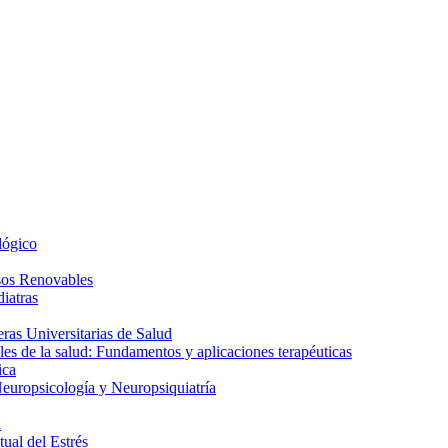
lógico
sos Renovables
iatras
as Universitarias de Salud
es de la salud: Fundamentos y aplicaciones terapéuticas
ica
europsicología y Neuropsiquiatría
a
ual del Estrés