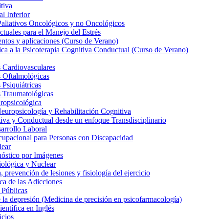
tiva
l Inferior
Paliativos Oncológicos y no Oncológicos
tuales para el Manejo del Estrés
entos y aplicaciones (Curso de Verano)
ica a la Psicoterapia Cognitiva Conductual (Curso de Verano)
 Cardiovasculares
s Oftalmológicas
Psiquiátricas
s Traumatológicas
ropsicológica
europsicología y Rehabilitación Cognitiva
iva y Conductual desde un enfoque Transdisciplinario
arrollo Laboral
cupacional para Personas con Discapacidad
lear
nóstico por Imágenes
iológica y Nuclear
 prevención de lesiones y fisiología del ejercicio
ca de las Adicciones
 Públicas
la depresión (Medicina de precisión en psicofarmacología)
entífica en Inglés
icios