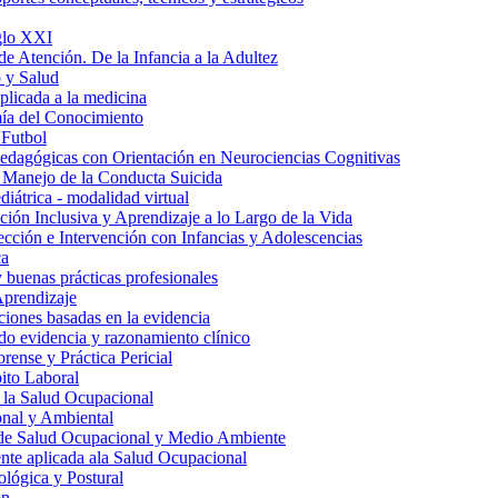
iglo XXI
de Atención. De la Infancia a la Adultez
 y Salud
aplicada a la medicina
ía del Conocimiento
 Futbol
edagógicas con Orientación en Neurociencias Cognitivas
 Manejo de la Conducta Suicida
iátrica - modalidad virtual
ión Inclusiva y Aprendizaje a lo Largo de la Vida
tección e Intervención con Infancias y Adolescencias
ca
y buenas prácticas profesionales
Aprendizaje
ciones basadas en la evidencia
do evidencia y razonamiento clínico
rense y Práctica Pericial
ito Laboral
 la Salud Ocupacional
nal y Ambiental
 de Salud Ocupacional y Medio Ambiente
te aplicada ala Salud Ocupacional
lógica y Postural
ón