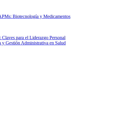
 APMs: Biotecnología y Medicamentos
 Claves para el Liderazgo Personal
a y Gestión Administrativa en Salud