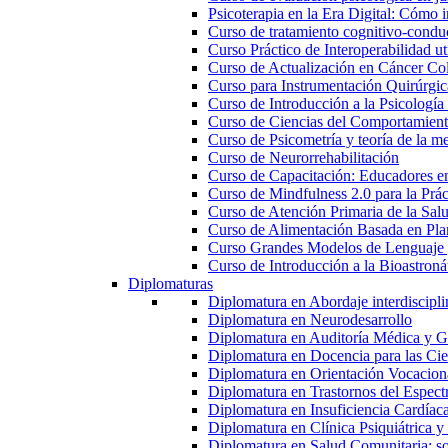
Psicoterapia en la Era Digital: Cómo i
Curso de tratamiento cognitivo-condu
Curso Práctico de Interoperabilidad 
Curso de Actualización en Cáncer Col
Curso para Instrumentación Quirúrgica
Curso de Introducción a la Psicología
Curso de Ciencias del Comportamiento
Curso de Psicometría y teoría de la m
Curso de Neurorrehabilitación
Curso de Capacitación: Educadores e
Curso de Mindfulness 2.0 para la Prác
Curso de Atención Primaria de la Sal
Curso de Alimentación Basada en Pla
Curso Grandes Modelos de Lenguaje 
Curso de Introducción a la Bioastroná
Diplomaturas
Diplomatura en Abordaje interdisciplin
Diplomatura en Neurodesarrollo
Diplomatura en Auditoría Médica y Ga
Diplomatura en Docencia para las Cie
Diplomatura en Orientación Vocacion
Diplomatura en Trastornos del Espectro
Diplomatura en Insuficiencia Cardíac
Diplomatura en Clínica Psiquiátrica y
Diplomatura en Salud Comunitaria: sop