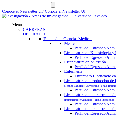
Conocé el Newsletter UF
Conocé el Newsletter UF
Menu
CARRERAS
DE GRADO
Facultad de Ciencias Médicas
Medicina
Perfil del Egresado
Admi
Licenciatura en Kinesiología y F
Perfil del Egresado
Admi
Licenciatura en Nutrición
Perfil del Egresado
Admi
Enfermería
Enfermero
Licenciado en
Licenciatura en Producción de
(Técnico Radiólogo Universitario –Título interme
Perfil del Egresado
Admi
Licenciatura en Instrumentació
(Instrumentador Quirúrgico –Título intermedio)
Perfil del Egresado
Admi
Licenciatura en Instrumentació
Perfil del Egresado
Admi