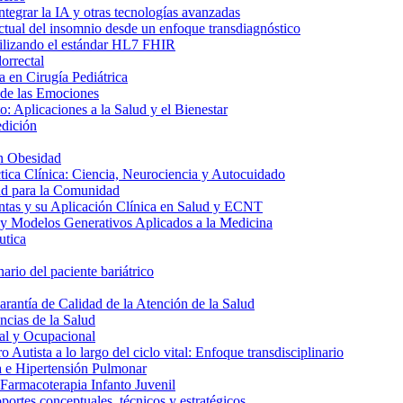
ntegrar la IA y otras tecnologías avanzadas
ctual del insomnio desde un enfoque transdiagnóstico
utilizando el estándar HL7 FHIR
orrectal
 en Cirugía Pediátrica
 de las Emociones
: Aplicaciones a la Salud y el Bienestar
edición
n Obesidad
tica Clínica: Ciencia, Neurociencia y Autocuidado
ud para la Comunidad
ntas y su Aplicación Clínica en Salud y ECNT
y Modelos Generativos Aplicados a la Medicina
utica
ario del paciente bariátrico
rantía de Calidad de la Atención de la Salud
ncias de la Salud
al y Ocupacional
 Autista a lo largo del ciclo vital: Enfoque transdisciplinario
a e Hipertensión Pulmonar
 Farmacoterapia Infanto Juvenil
ortes conceptuales, técnicos y estratégicos