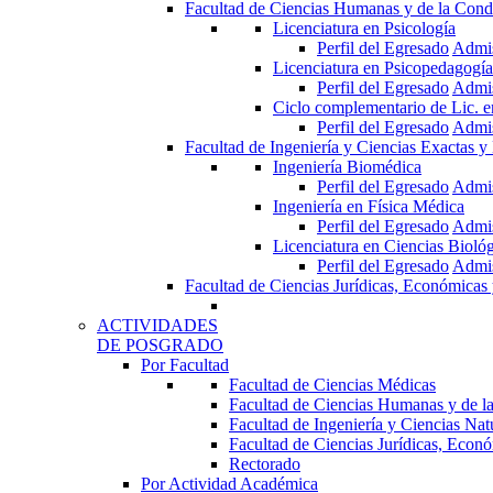
Facultad de Ciencias Humanas y de la Cond
Licenciatura en Psicología
Perfil del Egresado
Admi
Licenciatura en Psicopedagogía
Perfil del Egresado
Admi
Ciclo complementario de Lic. 
Perfil del Egresado
Admi
Facultad de Ingeniería y Ciencias Exactas y
Ingeniería Biomédica
Perfil del Egresado
Admi
Ingeniería en Física Médica
Perfil del Egresado
Admi
Licenciatura en Ciencias Bioló
Perfil del Egresado
Admi
Facultad de Ciencias Jurídicas, Económicas 
ACTIVIDADES
DE POSGRADO
Por Facultad
Facultad de Ciencias Médicas
Facultad de Ciencias Humanas y de l
Facultad de Ingeniería y Ciencias Nat
Facultad de Ciencias Jurídicas, Econó
Rectorado
Por Actividad Académica