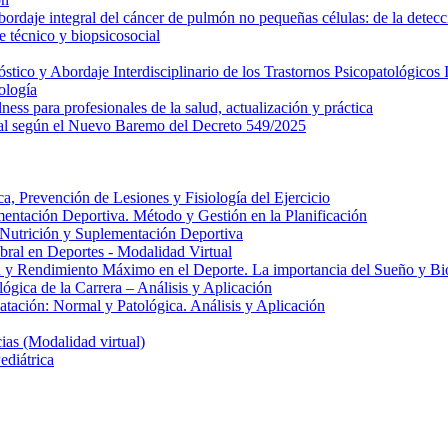
daje integral del cáncer de pulmón no pequeñas células: de la detecci
 técnico y biopsicosocial
ico y Abordaje Interdisciplinario de los Trastornos Psicopatológicos I
ología
ess para profesionales de la salud, actualización y práctica
al según el Nuevo Baremo del Decreto 549/2025
, Prevención de Lesiones y Fisiología del Ejercicio
entación Deportiva. Método y Gestión en la Planificación
e Nutrición y Suplementación Deportiva
ral en Deportes - Modalidad Virtual
 y Rendimiento Máximo en el Deporte. La importancia del Sueño y Bio
gica de la Carrera – Análisis y Aplicación
atación: Normal y Patológica. Análisis y Aplicación
as (Modalidad virtual)
ediátrica